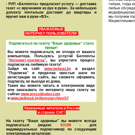
- РУП «Белпочта» предлагает услугу — доставка
табака, тогда 
газет «с вручением из рук в руки». За небольшую
любые обсужда
доплату почтальон доставит до квартиры и
модифицировать
вручит вам в руки «ВЗ».
мы получим го
Мацкеплишвил
УВАЖАЕМЫЕ
ИНТЕРНЕТ-ПОЛЬЗОВАТЕЛИ!
Подписаться на газету "Ваше здоровье" стало
проще!
Вы можете подписаться, не отходя от вашего
компьютера. Пользуясь услугой Белпочты
"Интернет-подписка"
, вы упростите процесс
подписки на любимую газету!
Зайдя на сайт
www.belpost.by
в раздел
"Подписка" и проделав простые шаги по
регистрации на сайте, вы сможете оформить
под­писку, не выходя из дома.
Также вы можете читать в элек­тронном виде
или заказывать по интернету нашу газету на
сайтах
www.pressdisplay.com
и
www.
belkiosk.by
/items/archive/37
Уважаемые читатели в России
и странах СНГ!
На газету "Ваше здоровье" вы можете всегда
подписаться (индекс
63189
- для
индивидуальных подписчиков) по следующим
электронным каталогам: