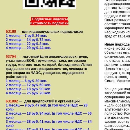
здравоохранен
достигать резу
дает возможно
подхода и поте
Подписные индексы
Опыт разных ст
и стоимость подписки
обстоит с таб
коронарное вме
63189
для индивидуальных подписчиков
—
необходимо ис
1 месяц
— 7
руб. 36 коп.
вред от табако
2 месяца
— 14
руб. 72 коп.
3 месяца
— 22
руб. 8 коп.
Иные подход
4 месяца
— 29
руб. 44 коп.
«Конечно же, с
объяснить ему,
63704
льготный (для ин­ва­лидов всех групп,
физическая, эм
—
участ­ников ВОВ, труже­ни­ков тыла, ветеранов
не открыл глаз
труда, мно­го­­детных матерей, бло­­кад­ни­ков Ле­нин­
экономить коло
града, воинов-интернаци­о­на­­ли­стов, лик­ви­да­то­
Человек всегда
ров аварии на ЧАЭС, уча­щихся, медицинских
продукты, кот
работников)
очень важно»,—
1 месяц
— 6
руб. 30 коп.
Симон Мацкеп
2 месяца
— 12
руб. 60 коп.
3 месяца
— 18
руб. 90 коп.
Концепция мод
4 месяца
— 25
руб. 20 коп.
заболеваний яв
совершенно ра
631892
для предприятий и организаций
максимальному
—
1 месяц
— 9
руб. 47 коп.
(в том числе НДС — 28
«Если обратить
коп.)
альтернативой 
2 месяца
— 18
руб. 94 коп.
(в том числе НДС — 56
полностью. Кон
коп.)
это достижимо 
3 месяца
— 28
руб. 41 коп.
(в том числе НДС — 84
удовлетворять 
коп.)
факторов риск
4 месяца
— 37
руб. 88 коп.
(в том числе НДС — 1
Особенное знач