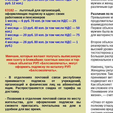
руб. 12 коп.)
мужчин и женщ
различным сце
63182
льготный для организаций,
—
оформляющих подписку в адрес своих
Различия по п
работников и пенсионеров
Превышение муж
1 месяц
— 6
руб. 70 коп.
(в том числе НДС — 25
продолжительн
коп.)
взаимодополня
2 месяца
— 13
руб. 40 коп.
(в том числе НДС — 50
Первое объясн
коп.)
мужчин была в
3 месяца
— 20
руб. 10 коп.
(в том числе НДС — 75
для материнст
коп.)
4 месяца
— 26
руб. 80 коп.
(в том числе НДС — 1
Второе объясне
руб.)
реагировать н
высокий урове
тестостерона у
Минчане, которые желают получать вы­писанную
Большая распр
ими газету в бли­жай­ших газет­ных киосках и тор­
гормональное 
го­вых объе­ктах РУП «Белсоюзпечать», могут
оформить под­пис­ку по ка­та­ло­гу РУП
Наконец, трет
«Белсоюзпечать».
Женщины регул
контролем. Та
- В отделениях почтовой связи рес­пуб­лики
принимают вит
принимается подписка от учреждений,
подвергает их 
организаций и фи­зи­ческих лиц на абонентный
Как объясняет
ящик. Распространяется скидка от тарифа на
им сложнее отк
доставку.
Понимание эти
жизни», — счит
- Позвонив в отделение почтовой связи по месту
жительства, для оформления подписки вы
«Отказ от куре
сможете пригласить почтальона на дом в
полному отказу
удобное для вас время.
снижению вреда
система нагрев