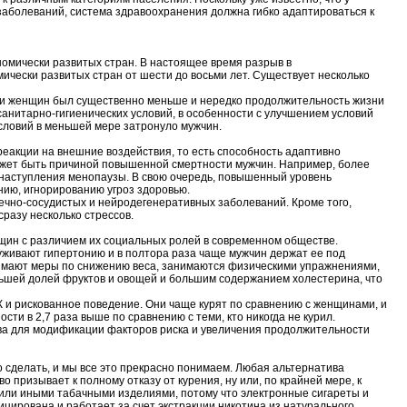
заболеваний, система здравоохранения должна гибко адаптироваться к
номически развитых стран. В настоящее время разрыв в
чески развитых стран от шести до восьми лет. Существует несколько
н и женщин был существенно меньше и нередко продолжительность жизни
анитарно-гигиенических условий, в особенности с улучшением условий
словий в меньшей мере затронуло мужчин.
реакции на внешние воздействия, то есть способность адаптивно
ожет быть причиной повышенной смертности мужчин. Например, более
 наступления менопаузы. В свою очередь, повышенный уровень
нию, игнорированию угроз здоровью.
ечно-сосудистых и нейродегенеративных заболеваний. Кроме того,
разу несколько стрессов.
щин с различием их социальных ролей в современном обществе.
живают гипертонию и в полтора раза чаще мужчин держат ее под
нимают меры по снижению веса, занимаются физическими упражнениями,
ьшей долей фруктов и овощей и большим содержанием холестерина, что
 и рискованное поведение. Они чаще курят по сравнению с женщинами, и
ти в 2,7 раза выше по сравнению с теми, кто никогда не курил.
ва для модификации факторов риска и увеличения продолжительности
о сделать, и мы все это прекрасно понимаем. Любая альтернатива
 призывает к полному отказу от курения, ну или, по крайней мере, к
 или иными табачными изделиями, потому что электронные сигареты и
ицирована и работает за счет экстракции никотина из натурального