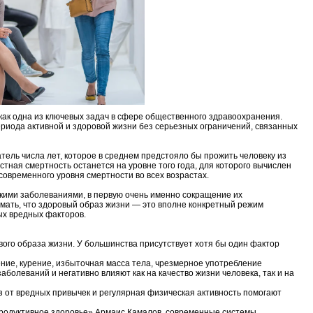
как одна из ключевых задач в сфере общественного здравоохранения.
ериода активной и здоровой жизни без серьезных ограничений, связанных
ель числа лет, которое в среднем предстояло бы прожить человеку из
тная смертность останется на уровне того года, для которого вычислен
временного уровня смертности во всех возрастах.
кими заболеваниями, в первую очень именно сокращение их
мать, что здоровый образ жизни — это вполне конкретный режим
ых вредных факторов.
ого образа жизни. У большинства присутствует хотя бы один фактор
ие, курение, избыточная масса тела, чрезмерное употребление
болеваний и негативно влияют как на качество жизни человека, так и на
з от вредных привычек и регулярная физическая активность помогают
родуктивное здоровье» Армаис Камалов, современные системы