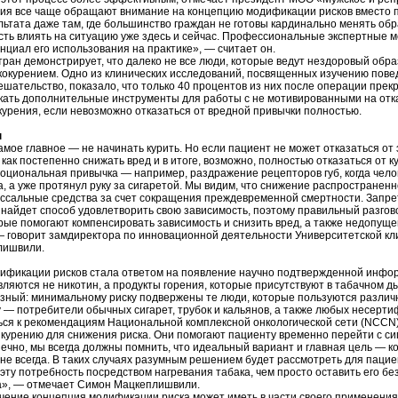
ия все чаще обращают внимание на концепцию модификации рисков вместо п
льтата даже там, где большинство граждан не готовы кардинально менять о
сть влиять на ситуацию уже здесь и сейчас. Профессиональные экспертные
нциал его использования на практике», — считает он.
ран демонстрирует, что далеко не все люди, которые ведут нездоровый обра
акокурением. Одно из клинических исследований, посвященных изучению пов
шательство, показало, что только 40 процентов из них после операции прекр
кать дополнительные инструменты для работы с не мотивированными на отка
курения, если невозможно отказаться от вредной привычки полностью.
ы
амое главное — не начинать курить. Но если пациент не может отказаться о
 как постепенно снижать вред и в итоге, возможно, полностью отказаться от 
оциональная привычка — например, раздражение рецепторов губ, когда челове
а, а уже протянул руку за сигаретой. Мы видим, что снижение распространен
ссальные средства за счет сокращения преждевременной смертности. Запрет
 найдет способ удовлетворить свою зависимость, поэтому правильный разгов
орые помогают компенсировать зависимость и снизить вред, а также недопу
 говорит замдиректора по инновационной деятельности Университетской кли
лишвили.
ификации рисков стала ответом на появление научно подтвержденной инфор
ляются не никотин, а продукты горения, которые присутствуют в табачном 
зный: минимальному риску подвержены те люди, которые пользуются различн
 — потребители обычных сигарет, трубок и кальянов, а также любых несерт
ся к рекомендациям Национальной комплексной онкологической сети (NCCN),
курению для снижения риска. Они помогают пациенту временно перейти с сига
ечно, мы всегда должны помнить, что идеальный вариант и главная цель — ког
не всегда. В таких случаях разумным решением будет рассмотреть для паци
эту потребность посредством нагревания табака, чем просто оставить его б
а», — отмечает Симон Мацкеплишвили.
ение концепция модификации риска может иметь в части своего применения к