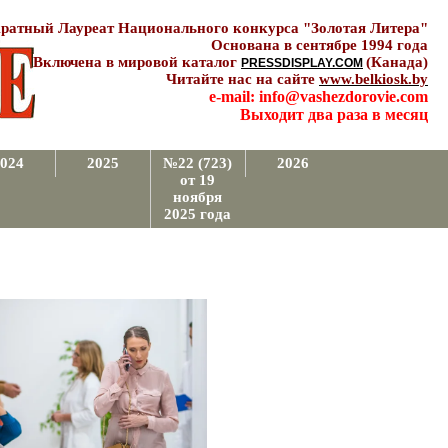
ратный Лауреат Национального конкурса "Золотая Литера"
Основана в сентябре 1994 года
Включена в мировой каталог
(Канада)
PRESSDISPLAY.COM
Читайте нас на сайте
www.belkiosk.by
e-mail: info@vashezdorovie.com
Выходит два раза в месяц
024
2025
№22 (723)
2026
от 19
ноября
2025 года