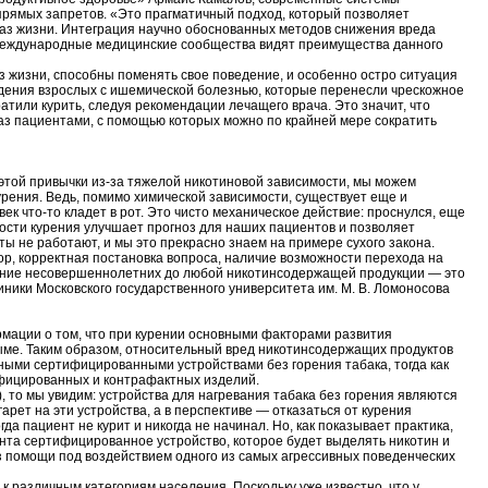
рямых запретов. «Это прагматичный подход, который позволяет
браз жизни. Интеграция научно обоснованных методов снижения вреда
 международные медицинские сообщества видят преимущества данного
з жизни, способны поменять свое поведение, и особенно остро ситуация
едения взрослых с ишемической болезнью, которые перенесли чрескожное
атили курить, следуя рекомендации лечащего врача. Это значит, что
з пациентами, с помощью которых можно по крайней мере сократить
т этой привычки из-за тяжелой никотиновой зависимости, мы можем
курения. Ведь, помимо химической зависимости, существует еще и
к что-то кладет в рот. Это чисто механическое действие: проснулся, еще
ности курения улучшает прогноз для наших пациентов и позволяет
ы не работают, и мы это прекрасно знаем на примере сухого закона.
ор, корректная постановка вопроса, наличие возможности перехода на
щение несовершеннолетних до любой никотинсодержащей продукции — это
ники Московского государственного университета им. М. В. Ломоносова
мации о том, что при курении основными факторами развития
дыме. Таким образом, относительный вред никотинсодержащих продуктов
ыми сертифицированными устройствами без горения табака, тогда как
ифицированных и контрафактных изделий.
 то мы увидим: устройства для нагревания табака без горения являются
рет на эти устройства, а в перспективе — отказаться от курения
да пациент не курит и никогда не начинал. Но, как показывает практика,
ента сертифицированное устройство, которое будет выделять никотин и
ез помощи под воздействием одного из самых агрессивных поведенческих
 различным категориям населения. Поскольку уже известно, что у