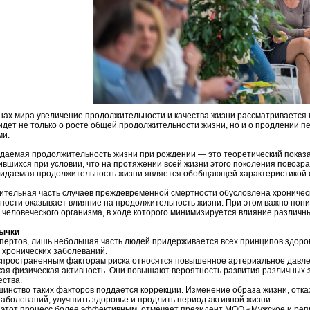
нах мира увеличение продолжительности и качества жизни рассматривается 
идет не только о росте общей продолжительности жизни, но и о продлении п
ми.
даемая продолжительность жизни при рождении — это теоретический показат
вшихся при условии, что на протяжении всей жизни этого поколения повозрас
жидаемая продолжительность жизни является обобщающей характеристикой со
чительная часть случаев преждевременной смертности обусловлена хроничес
ности оказывает влияние на продолжительность жизни. При этом важно пони
человеческого организма, в ходе которого минимизируется влияние различн
ычки
пертов, лишь небольшая часть людей придерживается всех принципов здоров
 хронических заболеваний.
спространенным факторам риска относятся повышенное артериальное давлен
кая физическая активность. Они повышают вероятность развития различных за
ества.
инство таких факторов поддается коррекции. Изменение образа жизни, отка
заболеваний, улучшить здоровье и продлить период активной жизни.
 этот процесс более эффективным, отмечает президент МОО «Мужское и реп