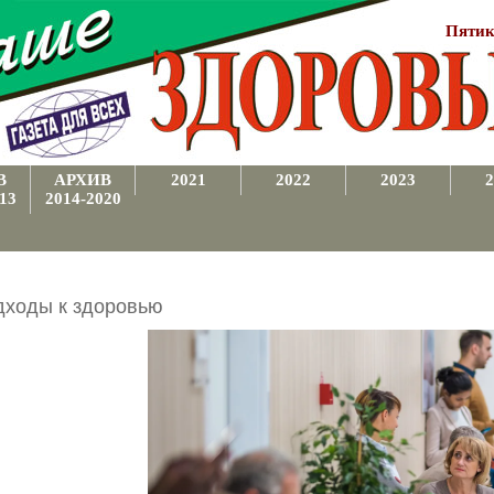
Пятик
В
АРХИВ
2021
2022
2023
2
13
2014-2020
дходы к здоровью