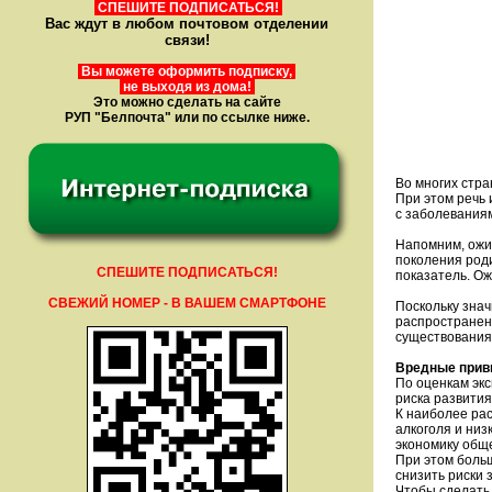
СПЕШИТЕ ПОДПИСАТЬСЯ!
Вас ждут в любом почтовом отделении
связи!
Вы можете оформить подписку,
не выходя из дома!
Это можно сделать на сайте
РУП "Белпочта" или по ссылке ниже.
Во многих стра
При этом речь 
с заболевания
Напомним, ожи
поколения роди
СПЕШИТЕ ПОДПИСАТЬСЯ!
показатель. О
СВЕЖИЙ НОМЕР - В ВАШЕМ СМАРТФОНЕ
Поскольку зна
распространен
существования 
Вредные прив
По оценкам экс
риска развития
К наиболее ра
алкоголя и низ
экономику общ
При этом больш
снизить риски 
Чтобы сделать