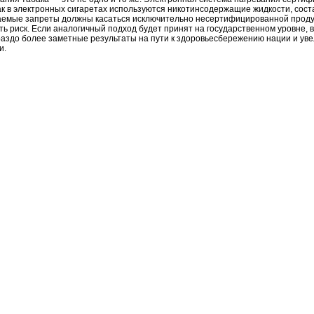
как в электронных сигаретах используются никотинсодержащие жидкости, сос
емые запреты должны касаться исключительно несертифицированной продук
 риск. Если аналогичный подход будет принят на государственном уровне, 
раздо более заметные результаты на пути к здоровьесбережению нации и у
и.