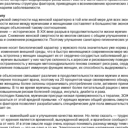
ин различны структуры факторов, приводящих к возникновению хронических 
нариям заболеваемости.
олу
ской смертности над женской характерно в той или иной мере для всех эко
ости жизни между мужчинами и женщинами составляет в большинстве экономи
ющих объяснений такому соотношению.
ение — историческое. В XIX веке разрыв в продолжительности жизни мужчи
ыше. Снижение женской смертности во многом связано с общим улучшением с
ва и снижением рождаемости. Поэтому улучшение санитарно-гигиенических у
ние носит биологический характер: у мужского пола значительно уже норма 
а изменения внешней среды, что в быстро меняющемся современном мире м
нь эстрогена у женщин защищает их от сердечно-сосудистых заболеваний до
 мужчин вызывает у них частую склонность к агрессии и рискованному поведе
остраненность у женщин митохондриального генома снижает риск рака, серд
влияние повышает иммунную функцию женщин, их способность выдерживать с
ье объяснение связывает различие в продолжительности жизни мужчин и жен
ярнее посещают врача, поэтому на 20 процентов чаще своевременно обнару
кже женщины более склонны ограничивать употребление соли, активнее при
амины. В то же время мужчины чаще имеют более питательный рацион с мен
повышенным рискам болезней сердца, инсульта, диабета и рака.
 господин Камалов, мужчинам присущи низкая приверженность к терапии, ЗОЖ
азаться от этой вредной привычки. «У курящих мужчин общий уровень смертнос
х факторов позволяет разрабатывать специфические для пола вмешательст
ает он.
ния — важнейший шаг к улучшению качества жизни. Но легко сказать — трудн
 от курения является временной, вынужденной мерой, и врачебное сообщество
 от него. И в этом смысле надо очень хорошо понимать разницу между теми
ания табака — это не одно и то же. Электронная система нагревания сертиф