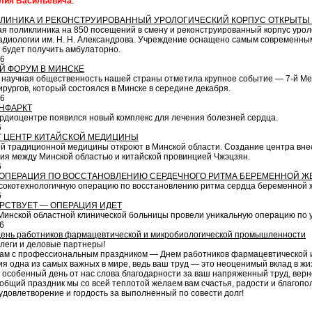
лия Васильевича
.
7
ЛИНИКА И РЕКОНСТРУИРОВАННЫЙ УРОЛОГИЧЕСКИЙ КОРПУС ОТКРЫТЫ 
ая поликлиника на 850 посещений в смену и реконструированный корпус урол
адиологии им. Н. Н. Александрова. Учреждение оснащено самым современны
 будет получить амбулаторно.
16
Й ФОРУМ В МИНСКЕ
 научная общественность нашей страны отметила крупное событие — 7-й Меж
ирургов, который состоялся в Минске в середине декабря.
16
НФАРКТ
ардиоцентре появился новый комплекс для лечения болезней сердца.
6
Т ЦЕНТР КИТАЙСКОЙ МЕДИЦИНЫ
й традиционной медицины откроют в Минской области. Создание центра внес
ия между Минской областью и китайской провинцией Чжэцзян.
6
 ОПЕРАЦИЯ ПО ВОССТАНОВЛЕНИЮ СЕРДЕЧНОГО РИТМА БЕРЕМЕННОЙ 
сокотехнологичную операцию по восстановлению ритма сердца беременной 
6
РСТВУЕТ — ОПЕРАЦИЯ ИДЕТ
Минской областной клинической больницы провели уникальную операцию по у
6
День работников фармацевтической и микробиологической промышленности
леги и деловые партнеры!
ам с профессиональным праздником — Днем работников фармацевтической 
 одна из самых важных в мире, ведь ваш труд — это неоценимый вклад в жи
 особенный день от нас слова благодарности за ваш напряженный труд, верн
общий праздник мы со всей теплотой желаем вам счастья, радости и благопо
довлетворение и гордость за выполненный по совести долг!