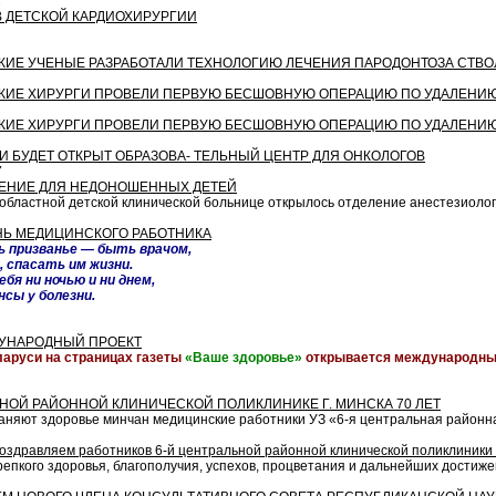
2
 ДЕТСКОЙ КАРДИОХИРУРГИИ
СКИЕ УЧЕНЫЕ РАЗРАБОТАЛИ ТЕХНОЛОГИЮ ЛЕЧЕНИЯ ПАРОДОНТОЗА СТВ
СКИЕ ХИРУРГИ ПРОВЕЛИ ПЕРВУЮ БЕСШОВНУЮ ОПЕРАЦИЮ ПО УДАЛЕНИЮ
СКИЕ ХИРУРГИ ПРОВЕЛИ ПЕРВУЮ БЕСШОВНУЮ ОПЕРАЦИЮ ПО УДАЛЕНИЮ
СИ БУДЕТ ОТКРЫТ ОБРАЗОВА- ТЕЛЬНЫЙ ЦЕНТР ДЛЯ ОНКОЛОГОВ
7
ЕНИЕ ДЛЯ НЕДОНОШЕННЫХ ДЕТЕЙ
 областной детской клинической больнице открылось отделение анестезиол
ЕНЬ МЕДИЦИНСКОГО РАБОТНИКА
ь призванье — быть врачом,
 спасать им жизни.
ебя ни ночью и ни днем,
сы у болезни.
УНАРОДНЫЙ ПРОЕКТ
аруси на страницах газеты
«Ваше здоровье»
открывается международный
ЬНОЙ РАЙОННОЙ КЛИНИЧЕСКОЙ ПОЛИКЛИНИКЕ Г. МИНСКА 70 ЛЕТ
аняют здоровье минчан медицинские работники УЗ «6-я центральная районна
оздравляем работников 6-й центральной районной клинической поликлиники г
епкого здоровья, благополучия, успехов, процветания и дальнейших достиже