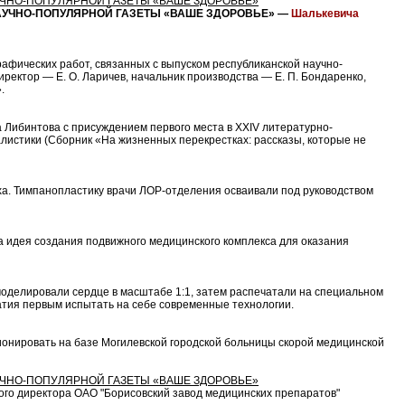
ЧНО-ПОПУЛЯРНОЙ ГАЗЕТЫ «ВАШЕ ЗДОРОВЬЕ»
АУЧНО-ПОПУЛЯРНОЙ ГАЗЕТЫ «ВАШЕ ЗДОРОВЬЕ»
—
Шалькевича
афических работ, связанных с выпуском республиканской научно-
ектор — Е. О. Ларичев, начальник производства — Е. П. Бондаренко,
.
Либинтова с присуждением первого места в XXIV литературно-
листики (Сборник «На жизненных перекрестках: рассказы, которые не
ха. Тимпанопластику врачи ЛОР-отделения осваивали под руководством
а идея создания подвижного медицинского комплекса для оказания
моделировали сердце в масштабе 1:1, затем распечатали на специальном
тия первым испытать на себе современные технологии.
ионировать на базе Могилевской городской больницы скорой медицинской
ЧНО-ПОПУЛЯРНОЙ ГАЗЕТЫ «ВАШЕ ЗДОРОВЬЕ»
льного ди­рек­то­ра ОАО "Борисовский завод медицинских препаратов"