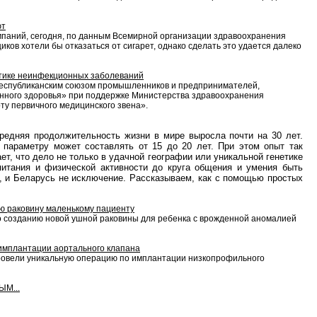
ют
мпаний, сегодня, по данным Всемирной организации здравоохранения
иков хотели бы отказаться от сигарет, однако сделать это удается далеко
тике неинфекционных заболеваний
Республиканским союзом промышленников и предпринимателей,
енного здоровья» при поддержке Министерства здравоохранения
ту первичного медицинского звена».
редняя продолжительность жизни в мире выросла почти на 30 лет.
 параметру может составлять от 15 до 20 лет. При этом опыт так
т, что дело не только в удачной географии или уникальной генетике
итания и физической активности до круга общения и умения быть
, и Беларусь не исключение. Рассказываем, как с помощью простых
ую раковину маленькому пациенту
о созданию новой ушной раковины для ребенка с врожденной аномалией
 имплантации аортального клапана
провели уникальную операцию по имплантации низкопрофильного
М...