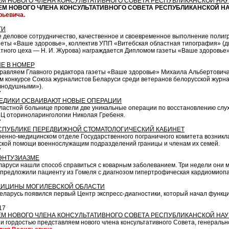
М НОВОГО ЧЛЕНА КОНСУЛЬТАТИВНОГО СОВЕТА РЕСПУБЛИКАНСКОЙ НАУ
М НОВОГО ЧЛЕНА КОНСУЛЬТАТИВНОГО СОВЕТА
РЕСПУБЛИКАНСКОЙ Н
рьевича.
ТИ
 деловое сотрудничество, качественное и своевременное выполнение полигр
еты «Ваше здоровье», коллектив УПП «Витебская областная типография» (дир
атного цеха — Н. И. Журова) награждается Дипломом газеты «Ваше здоровье»
Е В НОМЕР
равляем Главного редактора газеты «Ваше здоровье» Михаила Альбертовича 
м конкурсе Союза журналистов Беларуси среди ветеранов белорусской журна
авнодушными»).
7
ЕДИКИ ОСВАИВАЮТ НОВЫЕ ОПЕРАЦИИ
бластной больнице провели две уникальные операции по восстановлению слу
Ц оториноларингологии Николая Гребеня.
7
СПУБЛИКЕ ПЕРЕДВИЖНОЙ СТОМАТОЛОГИЧЕСКИЙ КАБИНЕТ
военно-медицинском отделе Государственного пограничного комитета возникл
ской помощи военнослужащим подразделений границы и членам их семей.
7
ЭНТУЗИАЗМЕ
ларуси нашли способ справиться с коварным заболеванием. Три недели они 
 предложили пациенту из Гомеля с диагнозом гипертрофическая кардиомиопа
ДИЦИНЫ МОГИЛЕВСКОЙ ОБЛАСТИ
еларусь появился первый Центр экспресс-диагностики, который начал функц
17
М НОВОГО ЧЛЕНА КОНСУЛЬТАТИВНОГО СОВЕТА РЕСПУБЛИКАНСКОЙ НАУ
 гордостью пред­став­ляем нового члена кон­суль­та­тив­но­го Со­ве­та, генера