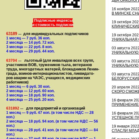
ДВА ОНКОЛОГ
16 ноября 202
В МИНСКЕ СН
Подписные индексы
19 октября 202
и стоимость подписки
КЛИНИЧЕСКИЕ
63189
для индивидуальных подписчиков
—
19 октября 202
1 месяц
— 7
руб. 36 коп.
УНИКАЛЬНАЯ 
2 месяца
— 14
руб. 72 коп.
3 месяца
— 22
руб. 8 коп.
03 августа 202
4 месяца
— 29
руб. 44 коп.
УНИКАЛЬНУЮ 
63704
льготный (для ин­ва­лидов всех групп,
—
03 августа 202
участ­ников ВОВ, труже­ни­ков тыла, ветеранов
УНИКАЛЬНУЮ 
труда, мно­го­­детных матерей, бло­­кад­ни­ков Ле­нин­
града, воинов-интернаци­о­на­­ли­стов, лик­ви­да­то­
03 августа 202
ров аварии на ЧАЭС, уча­щихся, медицинских
БЕЛОРУССКИЕ
работников)
1 месяц
— 6
руб. 30 коп.
20 апреля 202
2 месяца
— 12
руб. 60 коп.
СКОРО СМОЖЕ
3 месяца
— 18
руб. 90 коп.
4 месяца
— 25
руб. 20 коп.
16 февраля 20
ПРИМЕНЕНИЕ 
631892
для предприятий и организаций
—
1 месяц
— 9
руб. 47 коп.
(в том числе НДС — 28
16 февраля 20
коп.)
УСПЕШНОЕ ПР
2 месяца
— 18
руб. 94 коп.
(в том числе НДС — 56
коп.)
19 января 202
3 месяца
— 28
руб. 41 коп.
(в том числе НДС — 84
СПАСЛИ МЛА
коп.)
4 месяца
— 37
руб. 88 коп.
(в том числе НДС — 1