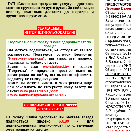
ПРЕДСТАВЛЯЕ
- РУП «Белпочта» предлагает услугу — доставка
ПРЕДСТАВЛЯЕ
газет «с вручением из рук в руки». За небольшую
Леонида Вале
доплату почтальон доставит до квартиры и
03 мая 2017
вручит вам в руки «ВЗ».
КО ДНЮ ПЕЧА
За многолетнее
популярной газ
УВАЖАЕМЫЕ
начальник печ
ИНТЕРНЕТ-ПОЛЬЗОВАТЕЛИ!
03 мая 2017
ПОЗДРАВЛЕНИ
Сердечно позд
Подписаться на газету "Ваше здоровье" стало
художественно
проще!
оставят вас р
Вы можете подписаться, не отходя от вашего
05 апреля 201
компьютера. Пользуясь услугой Белпочты
БРЕСТСКИЕ М
"Интернет-подписка"
, вы упростите процесс
В Брестской о
подписки на любимую газету!
директора РНП
Зайдя на сайт
www.belpost.by
в раздел
05 апреля 201
"Подписка" и проделав простые шаги по
ПЕРВЫЙ В РЕ
регистрации на сайте, вы сможете оформить
В 2012 году в 
под­писку, не выходя из дома.
стоматологиче
Также вы можете читать в элек­тронном виде
05 апреля 201
или заказывать по интернету нашу газету на
НА НАУЧНОМ 
сайтах
www.pressdisplay.com
Кардиологи Бе
и
www.
belkiosk.by
/items/archive/37
3D-принтере и
01 марта 2017
Уважаемые читатели в России
НОВОСТИ МЕ
и странах СНГ!
В Республике Б
помощи.
На газету "Ваше здоровье" вы можете всегда
15 февраля 20
подписаться (индекс
63189
- для
ПРЕДСТАВЛЯЕ
индивидуальных подписчиков) по следующим
Мы с радостью и
электронным каталогам: