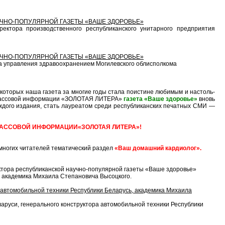
ЧНО-ПОПУЛЯРНОЙ ГАЗЕТЫ «ВАШЕ ЗДОРОВЬЕ»
­ра про­из­вод­ствен­но­го рес­пуб­ли­кан­ско­го уни­тар­но­го пред­при­я­тия
ЧНО-ПОПУЛЯРНОЙ ГАЗЕТЫ «ВАШЕ ЗДОРОВЬЕ»
в­ле­ния здра­во­ох­ра­не­ни­ем Мо­ги­лев­ско­го обл­испол­кома
­то­рых на­ша газета за многие го­ды ста­ла по­ис­ти­не лю­би­мым и настоль­
дств мас­со­вой ин­фор­ма­ции «ЗОЛОТАЯ ЛИТЕРА»
га­зе­та «Ваше здоровье»
вновь
­до­го из­да­ния, стать лау­ре­а­том сре­ди рес­пуб­ли­кан­ских пе­чат­ных СМИ —
МАССОВОЙ ИНФОРМАЦИИ«ЗОЛОТАЯ ЛИТЕРА»!
 многих читателей тематический раздел
«Ваш домашний кардиолог».
тора республиканской научно-популярной газеты «Ваше здоровье»
, академика Михаила Степановича Высоцкого.
а автомобильной техники Республики Беларусь, академика Михаила
аруси, генерального конструктора автомобильной техники Республики