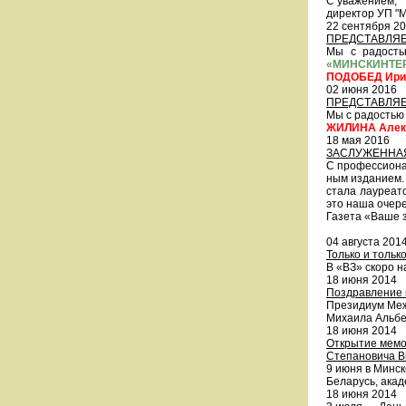
С уважением,
директор УП "М
22 сентября 2
ПРЕДСТАВЛЯЕ
Мы с радостью и
«МИНСКИНТЕ
ПОДОБЕД Ирину
02 июня 2016
ПРЕДСТАВЛЯЕ
Мы с радостью и
ЖИЛИНА Алекса
18 мая 2016
ЗАСЛУЖЕННАЯ
С профессиональ
ным из­да­ни­ем.
ста­ла ла­у­ре­а
это на­ша оче­ре
Газета «Ваше з
04 августа 201
Только и тольк
В «ВЗ» скоро н
18 июня 2014
Поздравление 
Президиум Меж
Михаила Альбе
18 июня 2014
Открытие мемор
Степановича В
9 июня в Минск
Беларусь, ака
18 июня 2014