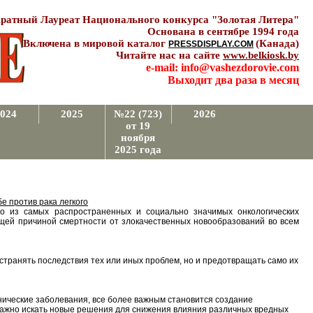
ратный Лауреат Национального конкурса "Золотая Литера"
Основана в сентябре 1994 года
Включена в мировой каталог
(Канада)
PRESSDISPLAY.COM
Читайте нас на сайте
www.belkiosk.by
e-mail: info@vashezdorovie.com
Выходит два раза в месяц
024
2025
№22 (723)
2026
от 19
ноября
2025 года
е против рака легкого
го из самых распространенных и социально значимых онкологических
ущей причиной смертности от злокачественных новообразований во всем
странять последствия тех или иных проблем, но и предотвращать само их
нические заболевания, все более важным становится создание
важно искать новые решения для снижения влияния различных вредных