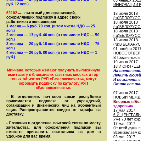
05 января 202
руб. 12 коп.)
ИННОВАЦИИ В
63182
льготный для организаций,
—
18 июля 2018
оформляющих подписку в адрес своих
(ru)БЕЛОРУС
работников и пенсионеров
18 июля 2018
1 месяц
— 6
руб. 70 коп.
(в том числе НДС — 25
(ru)БЕЛОРУС
коп.)
18 июля 2018
2 месяца
— 13
руб. 40 коп.
(в том числе НДС — 50
(ru)БЕЛОРУС
коп.)
18 июля 2018
3 месяца
— 20
руб. 10 коп.
(в том числе НДС — 75
(ru)В БЕЛАРУ
коп.)
01 ноября 201
4 месяца
— 26
руб. 80 коп.
(в том числе НДС — 1
НОВОЕ ОТДЕЛ
руб.)
В Гродненской
19 июня 2017
18 ИЮНЯ - Д
Минчане, которые желают получать вы­писанную
На свете ест
ими газету в бли­жай­ших газет­ных киосках и тор­
Лечить людей,
го­вых объе­ктах РУП «Белсоюзпечать», могут
И не жалеть с
оформить под­пис­ку по ка­та­ло­гу РУП
Отняв все шан
«Белсоюзпечать».
07 июня 2017
- В отделениях почтовой связи рес­пуб­лики
НОВЫЙ МЕЖД
принимается подписка от учреждений,
Впервые в Бел
организаций и фи­зи­ческих лиц на абонентный
здоровья»
.
ящик. Распространяется скидка от тарифа на
17 мая 2017
доставку.
6-Й ЦЕНТРАЛ
Уже 70 лет охр
- Позвонив в отделение почтовой связи по месту
17 мая 2017
жительства, для оформления подписки вы
От всей души п
сможете пригласить почтальона на дом в
Всем желаем кр
удобное для вас время.
03 мая 2017