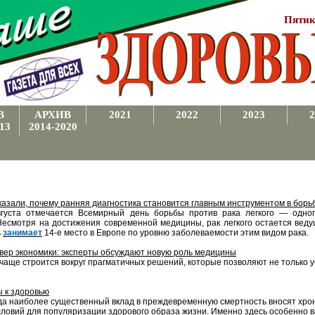
Пятик
В
АРХИВ
2021
2022
2023
2
13
2014-2020
азали, почему ранняя диагностика становится главным инструментом в борьб
вгуста отмечается Всемирный день борьбы против рака легкого — одно
Несмотря на достижения современной медицины, рак легкого остается вед
ь
занимает
14-е место в Европе по уровню заболеваемости этим видом рака.
вер экономики: эксперты обсуждают новую роль медицины
чаще строится вокруг прагматичных решений, которые позволяют не только у
ы к здоровью
гда наиболее существенный вклад в преждевременную смертность вносят хро
словий для популяризации здорового образа жизни. Именно здесь особенно 