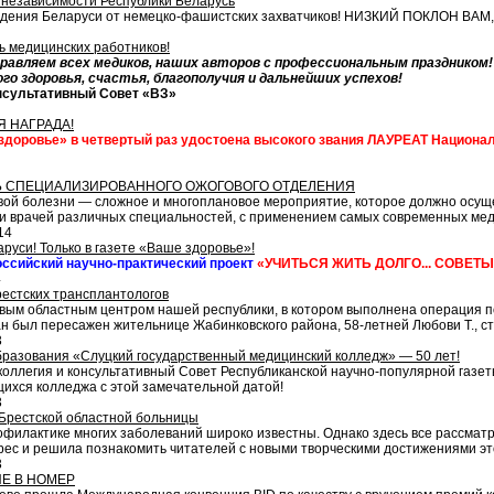
 независимости Республики Беларусь
ждения Беларуси от немецко-фашистских захватчиков! НИЗКИЙ ПОКЛОН ВА
ь медицинских работников!
дравляем всех медиков, наших авторов с профессиональным праздником!
го здоровья, счастья, благополучия и дальнейших успехов!
нсультативный Совет «ВЗ»
 НАГРАДА!
здоровье» в четвертый раз удостоена высокого звания ЛАУРЕАТ Национ
Ь СПЕЦИАЛИЗИРОВАННОГО ОЖОГОВОГО ОТДЕЛЕНИЯ
вой болезни — сложное и многоплановое мероприятие, которое должно осуще
и врачей различных специальностей, с применением самых современных мед
14
руси! Только в газете «Ваше здоровье»!
ссийский научно-практический проект
«УЧИТЬСЯ ЖИТЬ ДОЛГО... СОВЕТ
4
рестских трансплантологов
рвым областным центром нашей республики, в котором выполнена операция по
н был пересажен жительнице Жабинковского района, 58-летней Любови Т., с
3
разования «Слуцкий государственный медицинский колледж» — 50 лет!
коллегия и консультативный Совет Республиканской научно-популярной газе
щихся колледжа с этой замечательной датой!
3
 Брестской областной больницы
офилактике многих заболеваний широко известны. Однако здесь все рассматр
рес и решила познакомить читателей с новыми творческими достижениями эт
3
Е В НОМЕР