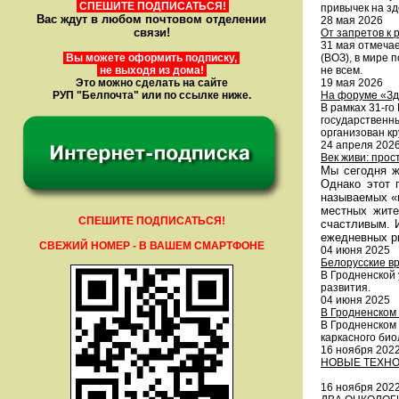
СПЕШИТЕ ПОДПИСАТЬСЯ!
привычек на зд
Вас ждут в любом почтовом отделении
28 мая 2026
связи!
От запретов к
31 мая отмеча
Вы можете оформить подписку,
(ВОЗ), в мире 
не выходя из дома!
не всем.
Это можно сделать на сайте
19 мая 2026
РУП "Белпочта" или по ссылке ниже.
На форуме «Зд
В рамках 31-г
государственн
организован кр
24 апреля 202
Век живи: прос
Мы сегодня ж
Однако этот 
называемых «г
местных жите
СПЕШИТЕ ПОДПИСАТЬСЯ!
счастливым. 
ежедневных ри
СВЕЖИЙ НОМЕР - В ВАШЕМ СМАРТФОНЕ
04 июня 2025
Белорусские в
В Гродненской
развития.
04 июня 2025
В Гродненском
В Гродненском
каркасного био
16 ноября 202
НОВЫЕ ТЕХНО
16 ноября 202