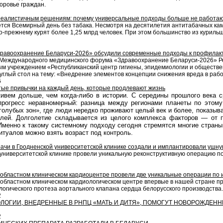
оровье граждан.
 реалистичным решениям: почему универсальные подходы больше не работа
ется Всемирный день без табака. Несмотря на десятилетия антитабачных ка
по-прежнему курят более 1,25 млрд человек. При этом большинство из курильщ
равоохранение Беларуси-2026» обсудили современные подходы к профилак
о Международного медицинского форума «Здравоохранение Беларуси-2026» 
ым учреждением «Республиканский центр гигиены, эпидемиологии и обществ
углый стол на тему: «Внедрение элементов концепции снижения вреда в рабо
6
тые привычки на каждый день, которые продлевают жизнь
ивем дольше, чем когда-либо в истории. С середины прошлого века с
прогресс неравномерный: разница между регионами планеты по этому
олубых зон», где люди нередко проживают целый век и более, показывае
лей. Долголетие складывается из целого комплекса факторов — от п
Именно к такому системному подходу сегодня стремятся многие страны
туалов можно взять возраст под контроль.
рачи в Гродненской университетской клинике создали и имплантировали ушн
 университетской клинике провели уникальную реконструктивную операцию п
 областном клиническом кардиоцентре провели две уникальные операции по
 областном клиническом кардиологическом центре впервые в нашей стране 
логического протеза аортального клапана сердца белорусского производства.
2
ЛОГИИ, ВНЕДРЕННЫЕ В РНПЦ «МАТЬ И ДИТЯ», ПОМОГУТ НОВОРОЖДЕННЫ
2