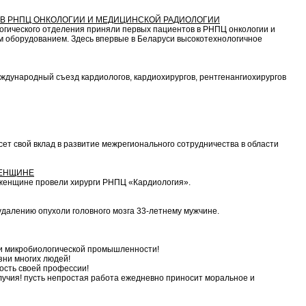
В РНПЦ ОНКОЛОГИИ И МЕДИЦИНСКОЙ РАДИОЛОГИИ
огического отделения приняли первых пациентов в РНПЦ онкологии и
м оборудованием. Здесь впервые в Беларуси высокотехнологичное
дународный съезд кардиологов, кардиохирургов, рентгенангиохирургов
ет свой вклад в развитие межрегионального сотрудничества в области
ЖЕНЩИНЕ
женщине провели хирурги РНПЦ «Кардиология».
далению опухоли головного мозга 33-летнему мужчине.
и микробиологической промышленности!
зни многих людей!
ость своей профессии!
лучия! пусть непростая работа ежедневно приносит моральное и