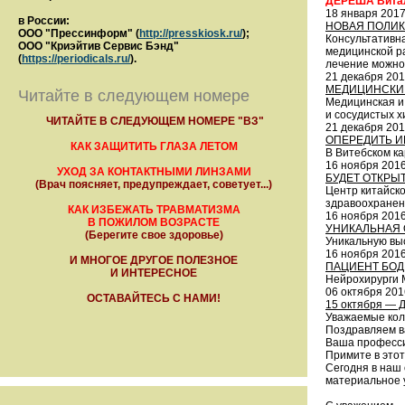
ДЕРЕША Вита
18 января 201
в России:
НОВАЯ ПОЛИК
ООО "Прессинформ" (
http://presskiosk.ru/
);
Консультативн
ООО "Криэйтив Сервис Бэнд"
медицинской р
(
https://periodicals.ru/
).
лечение можно
21 декабря 20
МЕДИЦИНСКИ
Читайте в следующем номере
Медицинская и
и сосудистых х
ЧИТАЙТЕ В СЛЕДУЮЩЕМ НОМЕРЕ "ВЗ"
21 декабря 20
ОПЕРЕДИТЬ И
КАК ЗАЩИТИТЬ ГЛАЗА ЛЕТОМ
В Витебском к
16 ноября 201
УХОД ЗА КОНТАКТНЫМИ ЛИНЗАМИ
БУДЕТ ОТКРЫ
(Врач поясняет, предупреждает, советует...)
Центр китайско
здравоохранен
КАК ИЗБЕЖАТЬ ТРАВМАТИЗМА
16 ноября 201
В ПОЖИЛОМ ВОЗРАСТЕ
УНИКАЛЬНАЯ
(Берегите свое здоровье)
Уникальную вы
16 ноября 201
И МНОГОЕ ДРУГОЕ ПОЛЕЗНОЕ
ПАЦИЕНТ БОД
И ИНТЕРЕСНОЕ
Нейрохирурги 
06 октября 201
ОСТАВАЙТЕСЬ С НАМИ!
15 октября — 
Уважаемые кол
Поздравляем в
Ваша профессия
Примите в этот
Сегодня в наш 
материальное у