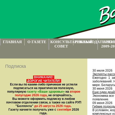
ГЛАВНАЯ
О ГАЗЕТЕ
КОНСУЛЬТАТИВНЫЙ
РЕКЛАМОДАТЕЛЯМ
АРХИ
СОВЕТ
2009-20
Подписка
30 июля 2026
Эксперты расск
ВНИМАНИЕ!
Ежегодно 1 а
ДОРОГИЕ ЧИТАТЕЛИ!
заболеваний. 
Если вы по каким-либо причинам не успели
мире. Беларус
подписаться на практически полезную,
30 июня 2026
популярную
газету
«Ваше здоровье»
на
второе
Еще один драй
полугодие 2026 года
, не огорчайтесь.
Экономика все 
Вы можете оформить подписку в любом
появление.
почтовом отделении связи, а также на сайте РУП
09 июня 2026
"Белпочта"
до 25 августа 2026 года
.
Гибкие подход
Газету начнете получать уже с
сентября
2026
В условиях, ко
года.
комплексных у