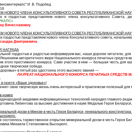
инскинтеркапс" И. В. Подобед
016
М НОВОГО ЧЛЕНА КОНСУЛЬТАТИВНОГО СОВЕТА РЕСПУБЛИКАНСКОЙ НАУ
 гордостью пред­став­ляем нового члена кон­суль­та­тив­но­го Со­ве­та, ди­рек­то
РКАПС»
 Вя­че­сла­вов­ну
.
М НОВОГО ЧЛЕНА КОНСУЛЬТАТИВНОГО СОВЕТА РЕСПУБЛИКАНСКОЙ НАУ
 гордостью представляем нового члена Консультативного совета, на­чаль­ни­ка упра
ндра Дми­три­е­ви­ча
.
 НАГРАДА
ной гордостью и ра­достью информируем вас, на­ши до­ро­гие чи­та­те­ли, для ко
 Ре­ше­ни­ем ав­то­ри­тет­но­го жю­ри На­ци­о­наль­но­го кон­кур­са пе­чат­ных сре
­том это­го прес­тиж­но­го кон­кур­са. Са­мо учас­тие в нем — боль­шая честь для каж
д­ная твор­чес­кая по­бе­да.
доровье» в пятый раз удостоена этого высокого звания —
ЛАУРЕАТ НАЦИОНАЛЬНОГО КОНКУРСА ПЕЧАТНЫХ СРЕДСТВ 
4
о в газете «Ваше здоровье»!
ачнет свою творческую жизнь очень интересный и практически полезный для
в номер
дународной академии информационных технологий наградил главного редак
ртовича Либинтова за высокие достижения в науке Медалью Героя Беларуси
иальной доски в Минске в честь Героя Беларуси, генерального конструктор
ысоцкого.
е состоялось торжественное открытие мемориальной доски в честь Героя Бел
демика Михаила Степановича Высоцкого.