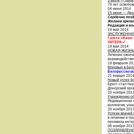
3 июля — День
70 лет освобо
04 июня 2014
15 июня — Ден
Сердечно поз
Желаем крепко
Редакция и ко
19 мая 2014
ЗАСЛУЖЕННАЯ
Газета «Ваше 
ЛИТЕРА»!
19 мая 2014
НОВАЯ ЖИЗН
Лечение ожого
взаимодействи
19 февраля 20
Впервые в Бела
Белорусско-ро
21 января 201
Новый успех б
Брест стал пе
Донорский орга
20 ноября 201
Учреждению об
Редакционная 
коллектив, уча
20 ноября 201
Успехи врачей
в лечении и пр
проявила инте
06 ноября 201
ПОЗДРАВЛЕНИ