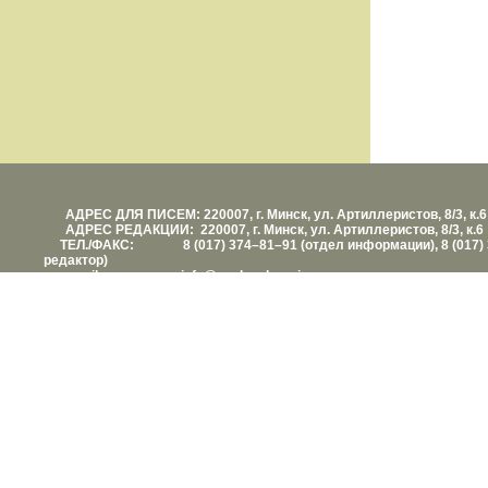
АДРЕС ДЛЯ ПИСЕМ: 220007, г. Минск, ул. Артиллеристов, 8/3, к.6
АДРЕС РЕДАКЦИИ: 220007, г. Минск, ул. Артиллеристов, 8/3, к.6
ТЕЛ./ФАКС: 8 (017) 374–81–91 (отдел информации), 8 (017) 
редактор)
е-mail: info@vashezdorovie.com