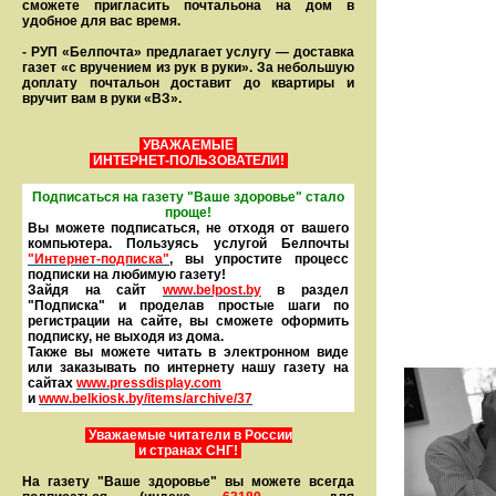
сможете пригласить почтальона на дом в
удобное для вас время.
- РУП «Белпочта» предлагает услугу — доставка
газет «с вручением из рук в руки». За небольшую
доплату почтальон доставит до квартиры и
вручит вам в руки «ВЗ».
УВАЖАЕМЫЕ
ИНТЕРНЕТ-ПОЛЬЗОВАТЕЛИ!
Подписаться на газету "Ваше здоровье" стало
проще!
Вы можете подписаться, не отходя от вашего
компьютера. Пользуясь услугой Белпочты
"Интернет-подписка"
, вы упростите процесс
подписки на любимую газету!
Зайдя на сайт
www.belpost.by
в раздел
"Подписка" и проделав простые шаги по
регистрации на сайте, вы сможете оформить
под­писку, не выходя из дома.
Также вы можете читать в элек­тронном виде
или заказывать по интернету нашу газету на
сайтах
www.pressdisplay.com
и
www.
belkiosk.by
/items/archive/37
Уважаемые читатели в России
и странах СНГ!
На газету "Ваше здоровье" вы можете всегда