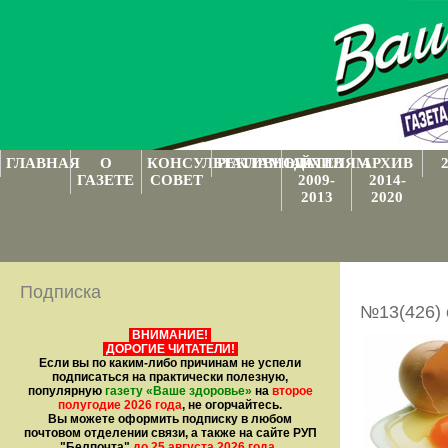
ГЛАВНАЯ
О
КОНСУЛЬТАТИВНЫЙ
РЕКЛАМОДАТЕЛЯМ
АРХИВ
АРХИВ
ГАЗЕТЕ
СОВЕТ
2009-
2014-
2013
2020
Подписка
№13(426) 
ВНИМАНИЕ!
ДОРОГИЕ ЧИТАТЕЛИ!
Если вы по каким-либо причинам не успели
подписаться на практически полезную,
популярную
газету
«Ваше здоровье»
на
второе
полугодие 2026 года
, не огорчайтесь.
Вы можете оформить подписку в любом
почтовом отделении связи, а также на сайте РУП
"Белпочта"
до 25 августа 2026 года
.