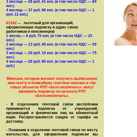
3 месяца
— 28
руб. 41 коп.
(в том числе НДС — 84
коп.)
4 месяца
— 37
руб. 88 коп.
(в том числе НДС — 1
руб. 12 коп.)
63182
льготный для организаций,
—
оформляющих подписку в адрес своих
работников и пенсионеров
1 месяц
— 6
руб. 70 коп.
(в том числе НДС — 25
коп.)
2 месяца
— 13
руб. 40 коп.
(в том числе НДС — 50
коп.)
3 месяца
— 20
руб. 10 коп.
(в том числе НДС — 75
коп.)
4 месяца
— 26
руб. 80 коп.
(в том числе НДС — 1
руб.)
Минчане, которые желают получать вы­писанную
ими газету в бли­жай­ших газет­ных киосках и тор­
го­вых объе­ктах РУП «Белсоюзпечать», могут
оформить под­пис­ку по ка­та­ло­гу РУП
«Белсоюзпечать».
- В отделениях почтовой связи рес­пуб­лики
принимается подписка от учреждений,
организаций и фи­зи­ческих лиц на абонентный
ящик. Распространяется скидка от тарифа на
доставку.
- Позвонив в отделение почтовой связи по месту
жительства, для оформления подписки вы