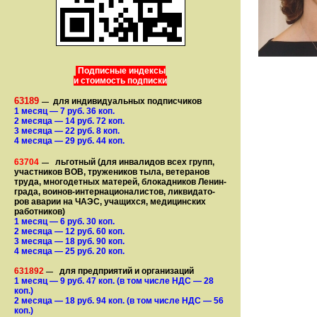
Подписные индексы
и стоимость подписки
63189
для индивидуальных подписчиков
—
1 месяц
— 7
руб. 36 коп.
2 месяца
— 14
руб. 72 коп.
3 месяца
— 22
руб. 8 коп.
4 месяца
— 29
руб. 44 коп.
63704
льготный (для ин­ва­лидов всех групп,
—
участ­ников ВОВ, труже­ни­ков тыла, ветеранов
труда, мно­го­­детных матерей, бло­­кад­ни­ков Ле­нин­
града, воинов-интернаци­о­на­­ли­стов, лик­ви­да­то­
ров аварии на ЧАЭС, уча­щихся, медицинских
работников)
1 месяц
— 6
руб. 30 коп.
2 месяца
— 12
руб. 60 коп.
3 месяца
— 18
руб. 90 коп.
4 месяца
— 25
руб. 20 коп.
631892
для предприятий и организаций
—
1 месяц
— 9
руб. 47 коп.
(в том числе НДС — 28
коп.)
2 месяца
— 18
руб. 94 коп.
(в том числе НДС — 56
коп.)