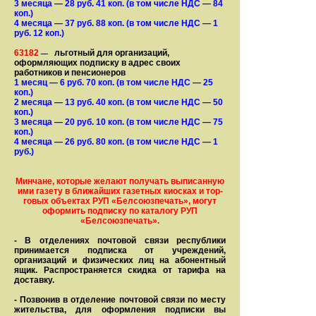
3 месяца
— 28
руб. 41 коп.
(в том числе НДС — 84
коп.)
4 месяца
— 37
руб. 88 коп.
(в том числе НДС — 1
руб. 12 коп.)
63182
льготный для организаций,
—
оформляющих подписку в адрес своих
работников и пенсионеров
1 месяц
— 6
руб. 70 коп.
(в том числе НДС — 25
коп.)
2 месяца
— 13
руб. 40 коп.
(в том числе НДС — 50
коп.)
3 месяца
— 20
руб. 10 коп.
(в том числе НДС — 75
коп.)
4 месяца
— 26
руб. 80 коп.
(в том числе НДС — 1
руб.)
Минчане, которые желают получать вы­писанную
ими газету в бли­жай­ших газет­ных киосках и тор­
го­вых объе­ктах РУП «Белсоюзпечать», могут
оформить под­пис­ку по ка­та­ло­гу РУП
«Белсоюзпечать».
- В отделениях почтовой связи рес­пуб­лики
принимается подписка от учреждений,
организаций и фи­зи­ческих лиц на абонентный
ящик. Распространяется скидка от тарифа на
доставку.
- Позвонив в отделение почтовой связи по месту
жительства, для оформления подписки вы