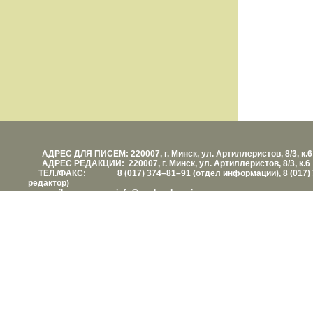
АДРЕС ДЛЯ ПИСЕМ: 220007, г. Минск, ул. Артиллеристов, 8/3, к.6
АДРЕС РЕДАКЦИИ: 220007, г. Минск, ул. Артиллеристов, 8/3, к.6
ТЕЛ./ФАКС: 8 (017) 374–81–91 (отдел информации), 8 (017) 
редактор)
е-mail: info@vashezdorovie.com