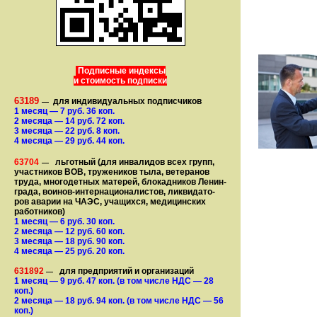
Подписные индексы
и стоимость подписки
63189
для индивидуальных подписчиков
—
1 месяц
— 7
руб. 36 коп.
2 месяца
— 14
руб. 72 коп.
3 месяца
— 22
руб. 8 коп.
4 месяца
— 29
руб. 44 коп.
63704
льготный (для ин­ва­лидов всех групп,
—
участ­ников ВОВ, труже­ни­ков тыла, ветеранов
труда, мно­го­­детных матерей, бло­­кад­ни­ков Ле­нин­
града, воинов-интернаци­о­на­­ли­стов, лик­ви­да­то­
ров аварии на ЧАЭС, уча­щихся, медицинских
работников)
1 месяц
— 6
руб. 30 коп.
2 месяца
— 12
руб. 60 коп.
3 месяца
— 18
руб. 90 коп.
4 месяца
— 25
руб. 20 коп.
631892
для предприятий и организаций
—
1 месяц
— 9
руб. 47 коп.
(в том числе НДС — 28
коп.)
2 месяца
— 18
руб. 94 коп.
(в том числе НДС — 56
коп.)