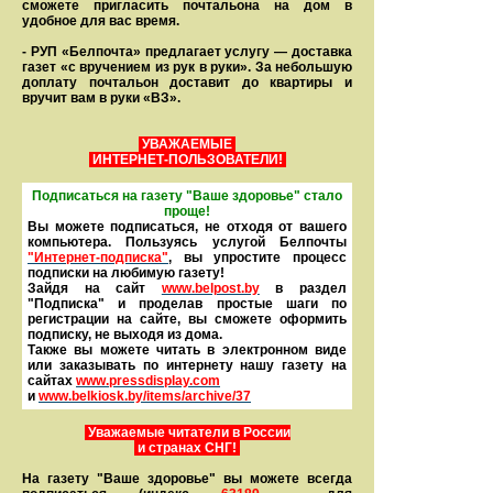
сможете пригласить почтальона на дом в
удобное для вас время.
- РУП «Белпочта» предлагает услугу — доставка
газет «с вручением из рук в руки». За небольшую
доплату почтальон доставит до квартиры и
вручит вам в руки «ВЗ».
УВАЖАЕМЫЕ
ИНТЕРНЕТ-ПОЛЬЗОВАТЕЛИ!
Подписаться на газету "Ваше здоровье" стало
проще!
Вы можете подписаться, не отходя от вашего
компьютера. Пользуясь услугой Белпочты
"Интернет-подписка"
, вы упростите процесс
подписки на любимую газету!
Зайдя на сайт
www.belpost.by
в раздел
"Подписка" и проделав простые шаги по
регистрации на сайте, вы сможете оформить
под­писку, не выходя из дома.
Также вы можете читать в элек­тронном виде
или заказывать по интернету нашу газету на
сайтах
www.pressdisplay.com
и
www.
belkiosk.by
/items/archive/37
Уважаемые читатели в России
и странах СНГ!
На газету "Ваше здоровье" вы можете всегда