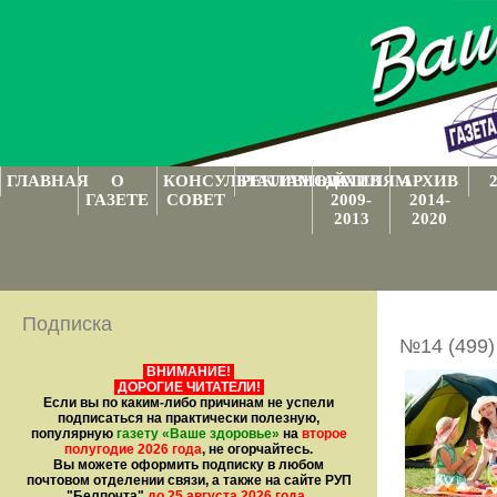
ГЛАВНАЯ
О
КОНСУЛЬТАТИВНЫЙ
РЕКЛАМОДАТЕЛЯМ
АРХИВ
АРХИВ
ГАЗЕТЕ
СОВЕТ
2009-
2014-
2013
2020
Подписка
№14 (499)
ВНИМАНИЕ!
ДОРОГИЕ ЧИТАТЕЛИ!
Если вы по каким-либо причинам не успели
подписаться на практически полезную,
популярную
газету
«Ваше здоровье»
на
второе
полугодие 2026 года
, не огорчайтесь.
Вы можете оформить подписку в любом
почтовом отделении связи, а также на сайте РУП
"Белпочта"
до 25 августа 2026 года
.