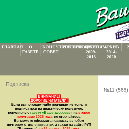
ГЛАВНАЯ
О
КОНСУЛЬТАТИВНЫЙ
РЕКЛАМОДАТЕЛЯМ
АРХИВ
АРХИВ
ГАЗЕТЕ
СОВЕТ
2009-
2014-
2013
2020
Подписка
№11 (568)
ВНИМАНИЕ!
ДОРОГИЕ ЧИТАТЕЛИ!
Если вы по каким-либо причинам не успели
подписаться на практически полезную,
популярную
газету
«Ваше здоровье»
на
второе
полугодие 2026 года
, не огорчайтесь.
Вы можете оформить подписку в любом
почтовом отделении связи, а также на сайте РУП
"Белпочта"
до 25 августа 2026 года
.