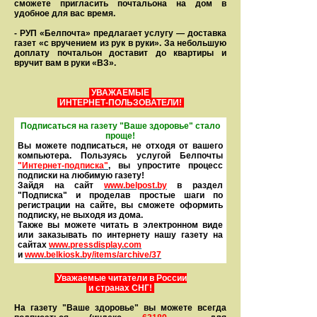
сможете пригласить почтальона на дом в
удобное для вас время.
- РУП «Белпочта» предлагает услугу — доставка
газет «с вручением из рук в руки». За небольшую
доплату почтальон доставит до квартиры и
вручит вам в руки «ВЗ».
УВАЖАЕМЫЕ
ИНТЕРНЕТ-ПОЛЬЗОВАТЕЛИ!
Подписаться на газету "Ваше здоровье" стало
проще!
Вы можете подписаться, не отходя от вашего
компьютера. Пользуясь услугой Белпочты
"Интернет-подписка"
, вы упростите процесс
подписки на любимую газету!
Зайдя на сайт
www.belpost.by
в раздел
"Подписка" и проделав простые шаги по
регистрации на сайте, вы сможете оформить
под­писку, не выходя из дома.
Также вы можете читать в элек­тронном виде
или заказывать по интернету нашу газету на
сайтах
www.pressdisplay.com
и
www.
belkiosk.by
/items/archive/37
Уважаемые читатели в России
и странах СНГ!
На газету "Ваше здоровье" вы можете всегда