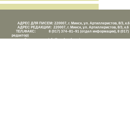
АДРЕС ДЛЯ ПИСЕМ: 220007, г. Минск, ул. Артиллеристов, 8/3, к.6
АДРЕС РЕДАКЦИИ: 220007, г. Минск, ул. Артиллеристов, 8/3, к.6
ТЕЛ./ФАКС: 8 (017) 374–81–91 (отдел информации), 8 (017) 
редактор)
е-mail: info@vashezdorovie.com