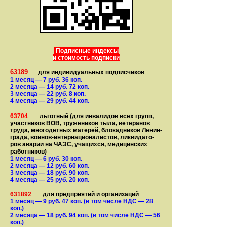
Подписные индексы
и стоимость подписки
63189
для индивидуальных подписчиков
—
1 месяц
— 7
руб. 36 коп.
2 месяца
— 14
руб. 72 коп.
3 месяца
— 22
руб. 8 коп.
4 месяца
— 29
руб. 44 коп.
63704
льготный (для ин­ва­лидов всех групп,
—
участ­ников ВОВ, труже­ни­ков тыла, ветеранов
труда, мно­го­­детных матерей, бло­­кад­ни­ков Ле­нин­
града, воинов-интернаци­о­на­­ли­стов, лик­ви­да­то­
ров аварии на ЧАЭС, уча­щихся, медицинских
работников)
1 месяц
— 6
руб. 30 коп.
2 месяца
— 12
руб. 60 коп.
3 месяца
— 18
руб. 90 коп.
4 месяца
— 25
руб. 20 коп.
631892
для предприятий и организаций
—
1 месяц
— 9
руб. 47 коп.
(в том числе НДС — 28
коп.)
2 месяца
— 18
руб. 94 коп.
(в том числе НДС — 56
коп.)