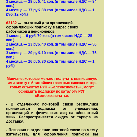
3 месяца
— 28
руб. 41 коп.
(в том числе НДС — 84
коп.)
4 месяца
— 37
руб. 88 коп.
(в том числе НДС — 1
руб. 12 коп.)
63182
льготный для организаций,
—
оформляющих подписку в адрес своих
работников и пенсионеров
1 месяц
— 6
руб. 70 коп.
(в том числе НДС — 25
коп.)
2 месяца
— 13
руб. 40 коп.
(в том числе НДС — 50
коп.)
3 месяца
— 20
руб. 10 коп.
(в том числе НДС — 75
коп.)
4 месяца
— 26
руб. 80 коп.
(в том числе НДС — 1
руб.)
Минчане, которые желают получать вы­писанную
ими газету в бли­жай­ших газет­ных киосках и тор­
го­вых объе­ктах РУП «Белсоюзпечать», могут
оформить под­пис­ку по ка­та­ло­гу РУП
«Белсоюзпечать».
- В отделениях почтовой связи рес­пуб­лики
принимается подписка от учреждений,
организаций и фи­зи­ческих лиц на абонентный
ящик. Распространяется скидка от тарифа на
доставку.
- Позвонив в отделение почтовой связи по месту
жительства, для оформления подписки вы