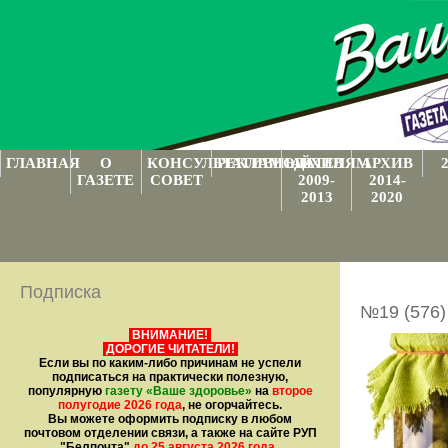
ГЛАВНАЯ
О
КОНСУЛЬТАТИВНЫЙ
РЕКЛАМОДАТЕЛЯМ
АРХИВ
АРХИВ
ГАЗЕТЕ
СОВЕТ
2009-
2014-
2013
2020
Подписка
№19 (576)
ВНИМАНИЕ!
ДОРОГИЕ ЧИТАТЕЛИ!
Если вы по каким-либо причинам не успели
подписаться на практически полезную,
популярную
газету
«Ваше здоровье»
на
второе
полугодие 2026 года
, не огорчайтесь.
Вы можете оформить подписку в любом
почтовом отделении связи, а также на сайте РУП
"Белпочта"
до 25 августа 2026 года
.