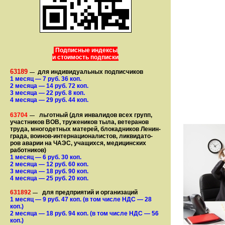
Подписные индексы
и стоимость подписки
63189
для индивидуальных подписчиков
—
1 месяц
— 7
руб. 36 коп.
2 месяца
— 14
руб. 72 коп.
3 месяца
— 22
руб. 8 коп.
4 месяца
— 29
руб. 44 коп.
63704
льготный (для ин­ва­лидов всех групп,
—
участ­ников ВОВ, труже­ни­ков тыла, ветеранов
труда, мно­го­­детных матерей, бло­­кад­ни­ков Ле­нин­
града, воинов-интернаци­о­на­­ли­стов, лик­ви­да­то­
ров аварии на ЧАЭС, уча­щихся, медицинских
работников)
1 месяц
— 6
руб. 30 коп.
2 месяца
— 12
руб. 60 коп.
3 месяца
— 18
руб. 90 коп.
4 месяца
— 25
руб. 20 коп.
631892
для предприятий и организаций
—
1 месяц
— 9
руб. 47 коп.
(в том числе НДС — 28
коп.)
2 месяца
— 18
руб. 94 коп.
(в том числе НДС — 56
коп.)