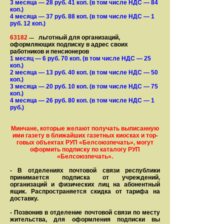
3 месяца
— 28
руб. 41 коп.
(в том числе НДС — 84
коп.)
4 месяца
— 37
руб. 88 коп.
(в том числе НДС — 1
руб. 12 коп.)
63182
льготный для организаций,
—
оформляющих подписку в адрес своих
работников и пенсионеров
1 месяц
— 6
руб. 70 коп.
(в том числе НДС — 25
коп.)
2 месяца
— 13
руб. 40 коп.
(в том числе НДС — 50
коп.)
3 месяца
— 20
руб. 10 коп.
(в том числе НДС — 75
коп.)
4 месяца
— 26
руб. 80 коп.
(в том числе НДС — 1
руб.)
Минчане, которые желают получать вы­писанную
ими газету в бли­жай­ших газет­ных киосках и тор­
го­вых объе­ктах РУП «Белсоюзпечать», могут
оформить под­пис­ку по ка­та­ло­гу РУП
«Белсоюзпечать».
- В отделениях почтовой связи рес­пуб­лики
принимается подписка от учреждений,
организаций и фи­зи­ческих лиц на абонентный
ящик. Распространяется скидка от тарифа на
доставку.
- Позвонив в отделение почтовой связи по месту
жительства, для оформления подписки вы