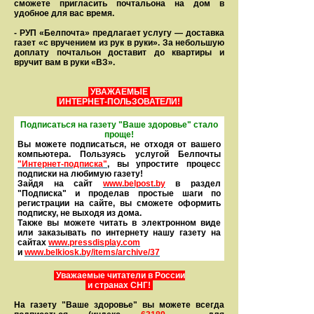
сможете пригласить почтальона на дом в
удобное для вас время.
- РУП «Белпочта» предлагает услугу — доставка
газет «с вручением из рук в руки». За небольшую
доплату почтальон доставит до квартиры и
вручит вам в руки «ВЗ».
УВАЖАЕМЫЕ
ИНТЕРНЕТ-ПОЛЬЗОВАТЕЛИ!
Подписаться на газету "Ваше здоровье" стало
проще!
Вы можете подписаться, не отходя от вашего
компьютера. Пользуясь услугой Белпочты
"Интернет-подписка"
, вы упростите процесс
подписки на любимую газету!
Зайдя на сайт
www.belpost.by
в раздел
"Подписка" и проделав простые шаги по
регистрации на сайте, вы сможете оформить
под­писку, не выходя из дома.
Также вы можете читать в элек­тронном виде
или заказывать по интернету нашу газету на
сайтах
www.pressdisplay.com
и
www.
belkiosk.by
/items/archive/37
Уважаемые читатели в России
и странах СНГ!
На газету "Ваше здоровье" вы можете всегда