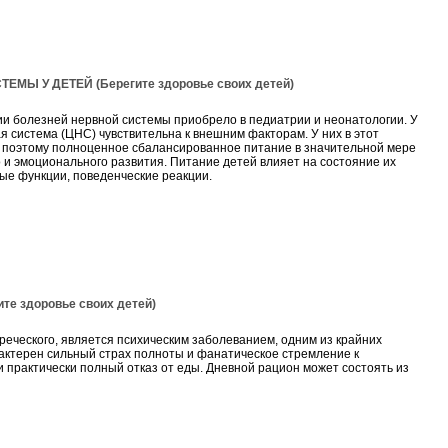
Ы У ДЕТЕЙ (Берегите здоровье своих детей)
ии болезней нервной системы приобрело в педиатрии и неонатологии. У
я система (ЦНС) чувствительна к внешним факторам. У них в этот
о поэтому полноценное сбалансированное питание в значительной мере
о и эмоционального развития. Питание детей влияет на состояние их
ные функции, поведенческие реакции.
 здоровье своих детей)
реческого, является психическим заболеванием, одним из крайних
актерен сильный страх полноты и фанатическое стремление к
 практически полный отказ от еды. Дневной рацион может состоять из