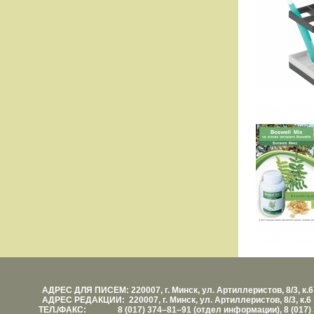
АДРЕС ДЛЯ ПИСЕМ: 220007, г. Минск, ул. Артиллеристов, 8/3, к.6
АДРЕС РЕДАКЦИИ: 220007, г. Минск, ул. Артиллеристов, 8/3, к.6
ТЕЛ./ФАКС: 8 (017) 374–81–91 (отдел информации), 8 (017) 3