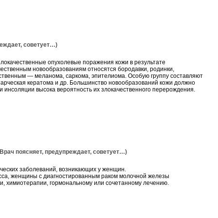
ждает, советует…)
локачественные опухолевые поражения кожи в результате
ачественным новообразованиям относятся бородавки, родинки,
ественным — меланома, саркома, эпителиома. Особую группу составляют
старческая кератома и др. Большинство новообразований кожи должно
ли инсоляции высока вероятность их злокачественного перерождения.
ч поясняет, предупреждает, советует…)
ческих заболеваний, возникающих у женщин.
есса, женщины с диагностированным раком молочной железы
ии, химиотерапии, гормональному или сочетанному лечению.