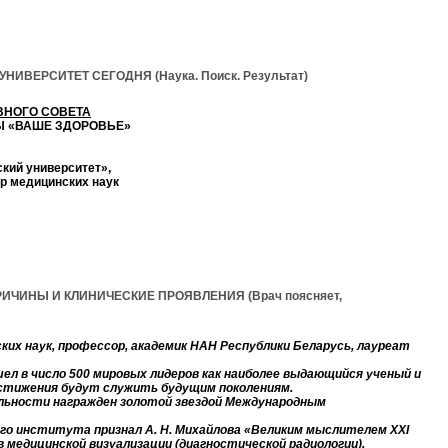
ВЕРСИТЕТ СЕГОДНЯ (Наука. Поиск. Результат)
ВНОГО СОВЕТА
Ы «ВАШЕ ЗДОРОВЬЕ»
кий университет»,
р медицинских наук
ЧИНЫ И КЛИНИЧЕСКИЕ ПРОЯВЛЕНИЯ (Врач поясняет,
ких наук, профессор, академик НАН Республики Беларусь, лауреат
 в число 500 мировых лидеров как наиболее выдающийся ученый и
стижения будут служить будущим поколениям.
ельности награжден золотой звездой Международным
го института признал А. Н. Михайлова «Великим мыслителем XXI
 медицинской визуализации (диагностической радиологии).