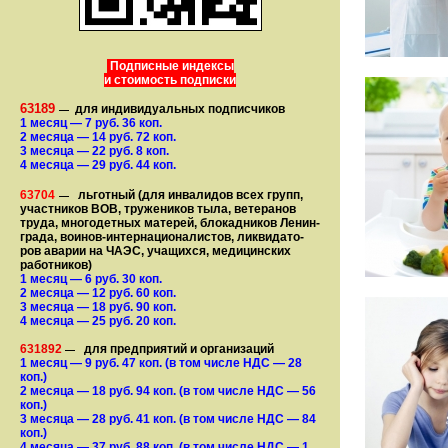
Подписные индексы
и стоимость подписки
63189
для индивидуальных подписчиков
—
1 месяц
— 7
руб. 36 коп.
2 месяца
— 14
руб. 72 коп.
3 месяца
— 22
руб. 8 коп.
4 месяца
— 29
руб. 44 коп.
63704
льготный (для ин­ва­лидов всех групп,
—
участ­ников ВОВ, труже­ни­ков тыла, ветеранов
труда, мно­го­­детных матерей, бло­­кад­ни­ков Ле­нин­
града, воинов-интернаци­о­на­­ли­стов, лик­ви­да­то­
ров аварии на ЧАЭС, уча­щихся, медицинских
работников)
1 месяц
— 6
руб. 30 коп.
2 месяца
— 12
руб. 60 коп.
3 месяца
— 18
руб. 90 коп.
4 месяца
— 25
руб. 20 коп.
631892
для предприятий и организаций
—
1 месяц
— 9
руб. 47 коп.
(в том числе НДС — 28
коп.)
2 месяца
— 18
руб. 94 коп.
(в том числе НДС — 56
коп.)
3 месяца
— 28
руб. 41 коп.
(в том числе НДС — 84
коп.)
4 месяца
— 37
руб. 88 коп.
(в том числе НДС — 1