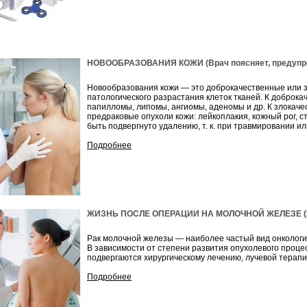
НОВООБРАЗОВАНИЯ КОЖИ (Врач поясняет, предупре
Новообразования кожи — это доброкачественные или з
патологического разрастания клеток тканей. К доброк
папилломы, липомы, ангиомы, аденомы и др. К злокач
предраковые опухоли кожи: лейкоплакия, кожный рог, 
быть подвергнуто удалению, т. к. при травмировании и
Подробнее
ЖИЗНЬ ПОСЛЕ ОПЕРАЦИИ НА МОЛОЧНОЙ ЖЕЛЕЗЕ (Вра
Рак молочной железы — наиболее частый вид онкологи
В зависимости от степени развития опухолевого проц
подвергаются хирургическому лечению, лучевой терап
Подробнее