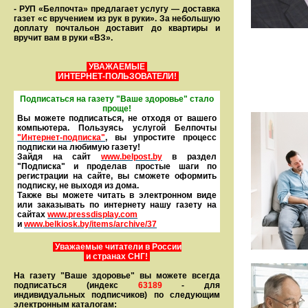
- РУП «Белпочта» предлагает услугу — доставка
газет «с вручением из рук в руки». За небольшую
доплату почтальон доставит до квартиры и
вручит вам в руки «ВЗ».
УВАЖАЕМЫЕ
ИНТЕРНЕТ-ПОЛЬЗОВАТЕЛИ!
Подписаться на газету "Ваше здоровье" стало
проще!
Вы можете подписаться, не отходя от вашего
компьютера. Пользуясь услугой Белпочты
"Интернет-подписка"
, вы упростите процесс
подписки на любимую газету!
Зайдя на сайт
www.belpost.by
в раздел
"Подписка" и проделав простые шаги по
регистрации на сайте, вы сможете оформить
под­писку, не выходя из дома.
Также вы можете читать в элек­тронном виде
или заказывать по интернету нашу газету на
сайтах
www.pressdisplay.com
и
www.
belkiosk.by
/items/archive/37
Уважаемые читатели в России
и странах СНГ!
На газету "Ваше здоровье" вы можете всегда
подписаться (индекс
63189
- для
индивидуальных подписчиков) по следующим
электронным каталогам: