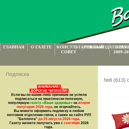
ГЛАВНАЯ
О ГАЗЕТЕ
КОНСУЛЬТАТИВНЫЙ
РЕКЛАМОДАТЕЛЯМ
АРХИ
СОВЕТ
2009-20
Подписка
№8 (613) 
ВНИМАНИЕ!
ДОРОГИЕ ЧИТАТЕЛИ!
Если вы по каким-либо причинам не успели
подписаться на практически полезную,
популярную
газету
«Ваше здоровье»
на
второе
полугодие 2026 года
, не огорчайтесь.
Вы можете оформить подписку в любом
почтовом отделении связи, а также на сайте РУП
"Белпочта"
до 25 августа 2026 года
.
Газету начнете получать уже с
сентября
2026
года.