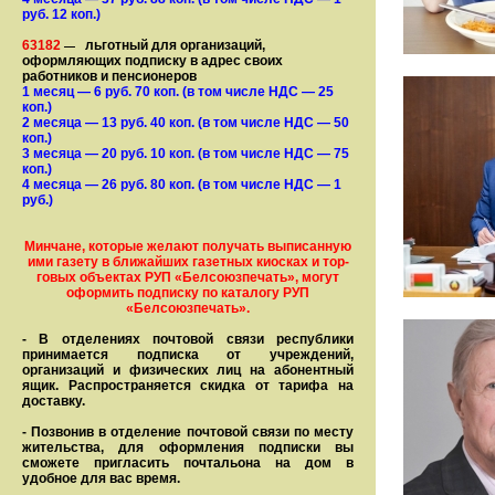
руб. 12 коп.)
63182
льготный для организаций,
—
оформляющих подписку в адрес своих
работников и пенсионеров
1 месяц
— 6
руб. 70 коп.
(в том числе НДС — 25
коп.)
2 месяца
— 13
руб. 40 коп.
(в том числе НДС — 50
коп.)
3 месяца
— 20
руб. 10 коп.
(в том числе НДС — 75
коп.)
4 месяца
— 26
руб. 80 коп.
(в том числе НДС — 1
руб.)
Минчане, которые желают получать вы­писанную
ими газету в бли­жай­ших газет­ных киосках и тор­
го­вых объе­ктах РУП «Белсоюзпечать», могут
оформить под­пис­ку по ка­та­ло­гу РУП
«Белсоюзпечать».
- В отделениях почтовой связи рес­пуб­лики
принимается подписка от учреждений,
организаций и фи­зи­ческих лиц на абонентный
ящик. Распространяется скидка от тарифа на
доставку.
- Позвонив в отделение почтовой связи по месту
жительства, для оформления подписки вы
сможете пригласить почтальона на дом в
удобное для вас время.