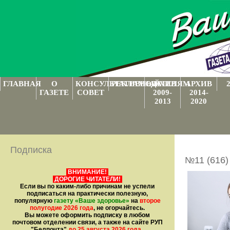
ГЛАВНАЯ
О
КОНСУЛЬТАТИВНЫЙ
РЕКЛАМОДАТЕЛЯМ
АРХИВ
АРХИВ
ГАЗЕТЕ
СОВЕТ
2009-
2014-
2013
2020
Подписка
№11 (616)
ВНИМАНИЕ!
ДОРОГИЕ ЧИТАТЕЛИ!
Если вы по каким-либо причинам не успели
подписаться на практически полезную,
популярную
газету
«Ваше здоровье»
на
второе
полугодие 2026 года
, не огорчайтесь.
Вы можете оформить подписку в любом
почтовом отделении связи, а также на сайте РУП
"Белпочта"
до 25 августа 2026 года
.