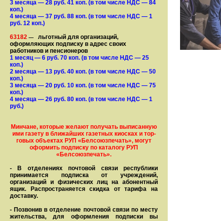
3 месяца
— 28
руб. 41 коп.
(в том числе НДС — 84
коп.)
4 месяца
— 37
руб. 88 коп.
(в том числе НДС — 1
руб. 12 коп.)
63182
льготный для организаций,
—
оформляющих подписку в адрес своих
работников и пенсионеров
1 месяц
— 6
руб. 70 коп.
(в том числе НДС — 25
коп.)
2 месяца
— 13
руб. 40 коп.
(в том числе НДС — 50
коп.)
3 месяца
— 20
руб. 10 коп.
(в том числе НДС — 75
коп.)
4 месяца
— 26
руб. 80 коп.
(в том числе НДС — 1
руб.)
Минчане, которые желают получать вы­писанную
ими газету в бли­жай­ших газет­ных киосках и тор­
го­вых объе­ктах РУП «Белсоюзпечать», могут
оформить под­пис­ку по ка­та­ло­гу РУП
«Белсоюзпечать».
- В отделениях почтовой связи рес­пуб­лики
принимается подписка от учреждений,
организаций и фи­зи­ческих лиц на абонентный
ящик. Распространяется скидка от тарифа на
доставку.
- Позвонив в отделение почтовой связи по месту
жительства, для оформления подписки вы