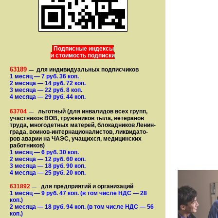
Подписные индексы
и стоимость подписки
63189
для индивидуальных подписчиков
—
1 месяц
— 7
руб. 36 коп.
2 месяца
— 14
руб. 72 коп.
3 месяца
— 22
руб. 8 коп.
4 месяца
— 29
руб. 44 коп.
63704
льготный (для ин­ва­лидов всех групп,
—
участ­ников ВОВ, труже­ни­ков тыла, ветеранов
труда, мно­го­­детных матерей, бло­­кад­ни­ков Ле­нин­
града, воинов-интернаци­о­на­­ли­стов, лик­ви­да­то­
ров аварии на ЧАЭС, уча­щихся, медицинских
работников)
1 месяц
— 6
руб. 30 коп.
2 месяца
— 12
руб. 60 коп.
3 месяца
— 18
руб. 90 коп.
4 месяца
— 25
руб. 20 коп.
631892
для предприятий и организаций
—
1 месяц
— 9
руб. 47 коп.
(в том числе НДС — 28
коп.)
2 месяца
— 18
руб. 94 коп.
(в том числе НДС — 56
коп.)