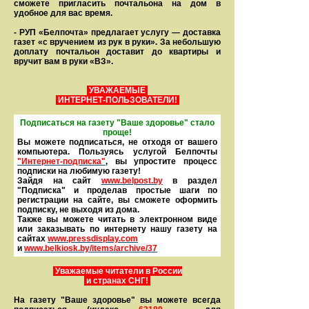
сможете пригласить почтальона на дом в
удобное для вас время.
- РУП «Белпочта» предлагает услугу — доставка
газет «с вручением из рук в руки». За небольшую
доплату почтальон доставит до квартиры и
вручит вам в руки «ВЗ».
УВАЖАЕМЫЕ
ИНТЕРНЕТ-ПОЛЬЗОВАТЕЛИ!
Подписаться на газету "Ваше здоровье" стало
проще!
Вы можете подписаться, не отходя от вашего
компьютера. Пользуясь услугой Белпочты
"Интернет-подписка"
, вы упростите процесс
подписки на любимую газету!
Зайдя на сайт
www.belpost.by
в раздел
"Подписка" и проделав простые шаги по
регистрации на сайте, вы сможете оформить
под­писку, не выходя из дома.
Также вы можете читать в элек­тронном виде
или заказывать по интернету нашу газету на
сайтах
www.pressdisplay.com
и
www.
belkiosk.by
/items/archive/37
Уважаемые читатели в России
и странах СНГ!
На газету "Ваше здоровье" вы можете всегда