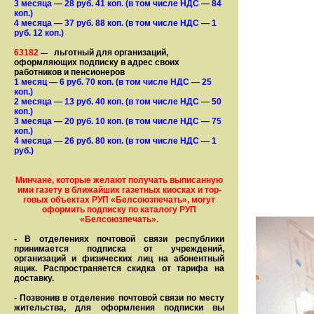
3 месяца
— 28
руб. 41 коп.
(в том числе НДС — 84
коп.)
4 месяца
— 37
руб. 88 коп.
(в том числе НДС — 1
руб. 12 коп.)
63182
льготный для организаций,
—
оформляющих подписку в адрес своих
работников и пенсионеров
1 месяц
— 6
руб. 70 коп.
(в том числе НДС — 25
коп.)
2 месяца
— 13
руб. 40 коп.
(в том числе НДС — 50
коп.)
3 месяца
— 20
руб. 10 коп.
(в том числе НДС — 75
коп.)
4 месяца
— 26
руб. 80 коп.
(в том числе НДС — 1
руб.)
Минчане, которые желают получать вы­писанную
ими газету в бли­жай­ших газет­ных киосках и тор­
го­вых объе­ктах РУП «Белсоюзпечать», могут
оформить под­пис­ку по ка­та­ло­гу РУП
«Белсоюзпечать».
- В отделениях почтовой связи рес­пуб­лики
принимается подписка от учреждений,
организаций и фи­зи­ческих лиц на абонентный
ящик. Распространяется скидка от тарифа на
доставку.
- Позвонив в отделение почтовой связи по месту
жительства, для оформления подписки вы