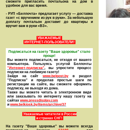
сможете пригласить почтальона на дом в
удобное для вас время.
- РУП «Белпочта» предлагает услугу — доставка
газет «с вручением из рук в руки». За небольшую
доплату почтальон доставит до квартиры и
вручит вам в руки «ВЗ».
УВАЖАЕМЫЕ
ИНТЕРНЕТ-ПОЛЬЗОВАТЕЛИ!
Подписаться на газету "Ваше здоровье" стало
проще!
Вы можете подписаться, не отходя от вашего
компьютера. Пользуясь услугой Белпочты
"Интернет-подписка"
, вы упростите процесс
подписки на любимую газету!
Зайдя на сайт
www.belpost.by
в раздел
"Подписка" и проделав простые шаги по
регистрации на сайте, вы сможете оформить
под­писку, не выходя из дома.
Также вы можете читать в элек­тронном виде
или заказывать по интернету нашу газету на
сайтах
www.pressdisplay.com
и
www.
belkiosk.by
/items/archive/37
Уважаемые читатели в России
и странах СНГ!
На газету "Ваше здоровье" вы можете всегда