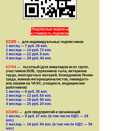
Подписные индексы
и стоимость подписки
63189
для индивидуальных подписчиков
—
1 месяц
— 7
руб. 36 коп.
2 месяца
— 14
руб. 72 коп.
3 месяца
— 22
руб. 8 коп.
4 месяца
— 29
руб. 44 коп.
63704
льготный (для ин­ва­лидов всех групп,
—
участ­ников ВОВ, труже­ни­ков тыла, ветеранов
труда, мно­го­­детных матерей, бло­­кад­ни­ков Ле­нин­
града, воинов-интернаци­о­на­­ли­стов, лик­ви­да­то­
ров аварии на ЧАЭС, уча­щихся, медицинских
работников)
1 месяц
— 6
руб. 30 коп.
2 месяца
— 12
руб. 60 коп.
3 месяца
— 18
руб. 90 коп.
4 месяца
— 25
руб. 20 коп.
631892
для предприятий и организаций
—
1 месяц
— 9
руб. 47 коп.
(в том числе НДС — 28
коп.)
2 месяца
— 18
руб. 94 коп.
(в том числе НДС — 56
коп.)