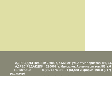
АДРЕС ДЛЯ ПИСЕМ: 220007, г. Минск, ул. Артиллеристов, 8/3, к.6
АДРЕС РЕДАКЦИИ: 220007, г. Минск, ул. Артиллеристов, 8/3, к.6
ТЕЛ./ФАКС: 8 (017) 374–81–91 (отдел информации), 8 (017) 
редактор)
е-mail: info@vashezdorovie.com