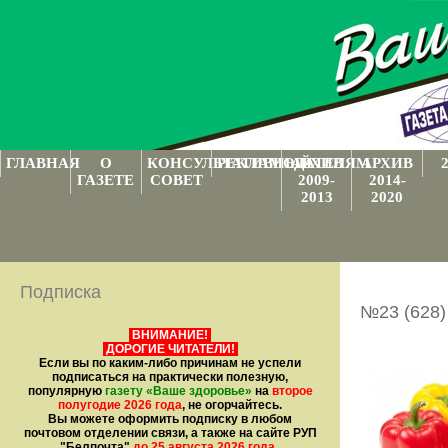
ГЛАВНАЯ
О
КОНСУЛЬТАТИВНЫЙ
РЕКЛАМОДАТЕЛЯМ
АРХИВ
АРХИВ
ГАЗЕТЕ
СОВЕТ
2009-
2014-
2013
2020
Подписка
№23 (628)
ВНИМАНИЕ!
ДОРОГИЕ ЧИТАТЕЛИ!
Если вы по каким-либо причинам не успели
подписаться на практически полезную,
популярную
газету
«Ваше здоровье»
на
второе
полугодие 2026 года
, не огорчайтесь.
Вы можете оформить подписку в любом
почтовом отделении связи, а также на сайте РУП
"Белпочта"
до 25 августа 2026 года
.