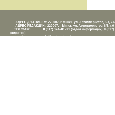
АДРЕС ДЛЯ ПИСЕМ: 220007, г. Минск, ул. Артиллеристов, 8/3, к.6
АДРЕС РЕДАКЦИИ: 220007, г. Минск, ул. Артиллеристов, 8/3, к.6
ТЕЛ./ФАКС: 8 (017) 374–81–91 (отдел информации), 8 (017) 
редактор)
е-mail: info@vashezdorovie.com