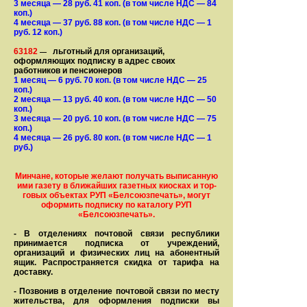
3 месяца
— 28
руб. 41 коп.
(в том числе НДС — 84
коп.)
4 месяца
— 37
руб. 88 коп.
(в том числе НДС — 1
руб. 12 коп.)
63182
льготный для организаций,
—
оформляющих подписку в адрес своих
работников и пенсионеров
1 месяц
— 6
руб. 70 коп.
(в том числе НДС — 25
коп.)
2 месяца
— 13
руб. 40 коп.
(в том числе НДС — 50
коп.)
3 месяца
— 20
руб. 10 коп.
(в том числе НДС — 75
коп.)
4 месяца
— 26
руб. 80 коп.
(в том числе НДС — 1
руб.)
Минчане, которые желают получать вы­писанную
ими газету в бли­жай­ших газет­ных киосках и тор­
го­вых объе­ктах РУП «Белсоюзпечать», могут
оформить под­пис­ку по ка­та­ло­гу РУП
«Белсоюзпечать».
- В отделениях почтовой связи рес­пуб­лики
принимается подписка от учреждений,
организаций и фи­зи­ческих лиц на абонентный
ящик. Распространяется скидка от тарифа на
доставку.
- Позвонив в отделение почтовой связи по месту
жительства, для оформления подписки вы