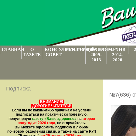
ГЛАВНАЯ
О
КОНСУЛЬТАТИВНЫЙ
РЕКЛАМОДАТЕЛЯМ
АРХИВ
АРХИВ
ГАЗЕТЕ
СОВЕТ
2009-
2014-
2013
2020
Подписка
№7(636) о
ВНИМАНИЕ!
ДОРОГИЕ ЧИТАТЕЛИ!
Если вы по каким-либо причинам не успели
подписаться на практически полезную,
популярную
газету
«Ваше здоровье»
на
второе
полугодие 2026 года
, не огорчайтесь.
Вы можете оформить подписку в любом
почтовом отделении связи, а также на сайте РУП
"Белпочта"
до 25 августа 2026 года
.