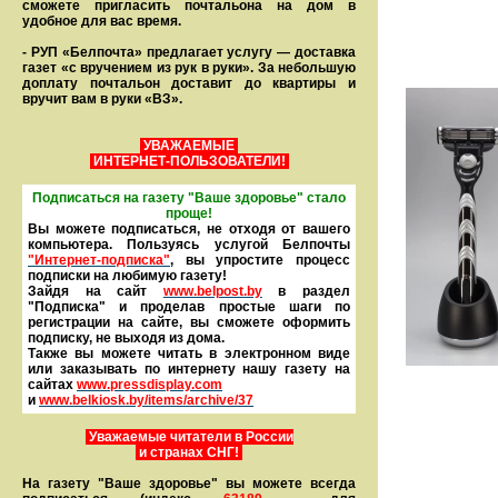
сможете пригласить почтальона на дом в
удобное для вас время.
- РУП «Белпочта» предлагает услугу — доставка
газет «с вручением из рук в руки». За небольшую
доплату почтальон доставит до квартиры и
вручит вам в руки «ВЗ».
УВАЖАЕМЫЕ
ИНТЕРНЕТ-ПОЛЬЗОВАТЕЛИ!
Подписаться на газету "Ваше здоровье" стало
проще!
Вы можете подписаться, не отходя от вашего
компьютера. Пользуясь услугой Белпочты
"Интернет-подписка"
, вы упростите процесс
подписки на любимую газету!
Зайдя на сайт
www.belpost.by
в раздел
"Подписка" и проделав простые шаги по
регистрации на сайте, вы сможете оформить
под­писку, не выходя из дома.
Также вы можете читать в элек­тронном виде
или заказывать по интернету нашу газету на
сайтах
www.pressdisplay.com
и
www.
belkiosk.by
/items/archive/37
Уважаемые читатели в России
и странах СНГ!
На газету "Ваше здоровье" вы можете всегда