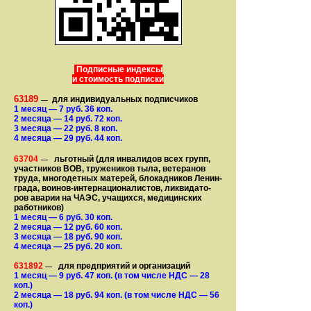
Подписные индексы
и стоимость подписки
63189
для индивидуальных подписчиков
—
1 месяц
— 7
руб. 36 коп.
2 месяца
— 14
руб. 72 коп.
3 месяца
— 22
руб. 8 коп.
4 месяца
— 29
руб. 44 коп.
63704
льготный (для ин­ва­лидов всех групп,
—
участ­ников ВОВ, труже­ни­ков тыла, ветеранов
труда, мно­го­­детных матерей, бло­­кад­ни­ков Ле­нин­
града, воинов-интернаци­о­на­­ли­стов, лик­ви­да­то­
ров аварии на ЧАЭС, уча­щихся, медицинских
работников)
1 месяц
— 6
руб. 30 коп.
2 месяца
— 12
руб. 60 коп.
3 месяца
— 18
руб. 90 коп.
4 месяца
— 25
руб. 20 коп.
631892
для предприятий и организаций
—
1 месяц
— 9
руб. 47 коп.
(в том числе НДС — 28
коп.)
2 месяца
— 18
руб. 94 коп.
(в том числе НДС — 56
коп.)