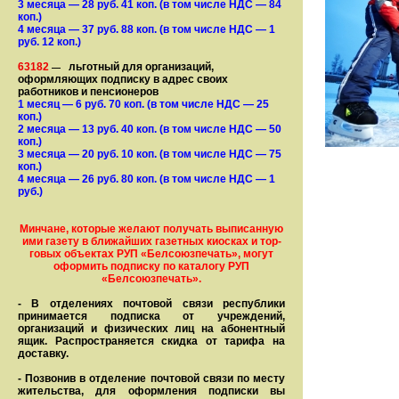
3 месяца
— 28
руб. 41 коп.
(в том числе НДС — 84
коп.)
4 месяца
— 37
руб. 88 коп.
(в том числе НДС — 1
руб. 12 коп.)
63182
льготный для организаций,
—
оформляющих подписку в адрес своих
работников и пенсионеров
1 месяц
— 6
руб. 70 коп.
(в том числе НДС — 25
коп.)
2 месяца
— 13
руб. 40 коп.
(в том числе НДС — 50
коп.)
3 месяца
— 20
руб. 10 коп.
(в том числе НДС — 75
коп.)
4 месяца
— 26
руб. 80 коп.
(в том числе НДС — 1
руб.)
Минчане, которые желают получать вы­писанную
ими газету в бли­жай­ших газет­ных киосках и тор­
го­вых объе­ктах РУП «Белсоюзпечать», могут
оформить под­пис­ку по ка­та­ло­гу РУП
«Белсоюзпечать».
- В отделениях почтовой связи рес­пуб­лики
принимается подписка от учреждений,
организаций и фи­зи­ческих лиц на абонентный
ящик. Распространяется скидка от тарифа на
доставку.
- Позвонив в отделение почтовой связи по месту
жительства, для оформления подписки вы