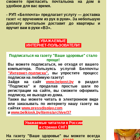
сможете пригласить почтальона на дом в
удобное для вас время.
- РУП «Белпочта» предлагает услугу — доставка
газет «с вручением из рук в руки». За небольшую
доплату почтальон доставит до квартиры и
вручит вам в руки «ВЗ».
УВАЖАЕМЫЕ
ИНТЕРНЕТ-ПОЛЬЗОВАТЕЛИ!
Подписаться на газету "Ваше здоровье" стало
проще!
Вы можете подписаться, не отходя от вашего
компьютера. Пользуясь услугой Белпочты
"Интернет-подписка"
, вы упростите процесс
подписки на любимую газету!
Зайдя на сайт
www.belpost.by
в раздел
"Подписка" и проделав простые шаги по
регистрации на сайте, вы сможете оформить
под­писку, не выходя из дома.
Также вы можете читать в элек­тронном виде
или заказывать по интернету нашу газету на
сайтах
www.pressdisplay.com
и
www.
belkiosk.by
/items/archive/37
Уважаемые читатели в России
и странах СНГ!
На газету "Ваше здоровье" вы можете всегда