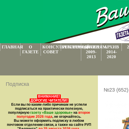
ГЛАВНАЯ
О
КОНСУЛЬТАТИВНЫЙ
РЕКЛАМОДАТЕЛЯМ
АРХИВ
АРХИВ
ГАЗЕТЕ
СОВЕТ
2009-
2014-
2013
2020
Подписка
№23 (652)
ВНИМАНИЕ!
ДОРОГИЕ ЧИТАТЕЛИ!
Если вы по каким-либо причинам не успели
подписаться на практически полезную,
популярную
газету
«Ваше здоровье»
на
второе
полугодие 2026 года
, не огорчайтесь.
Вы можете оформить подписку в любом
почтовом отделении связи, а также на сайте РУП
"Белпочта"
до 25 августа 2026 года
.