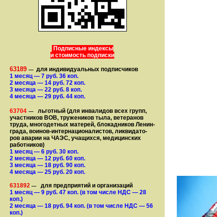
Подписные индексы
и стоимость подписки
63189
для индивидуальных подписчиков
—
1 месяц
— 7
руб. 36 коп.
2 месяца
— 14
руб. 72 коп.
3 месяца
— 22
руб. 8 коп.
4 месяца
— 29
руб. 44 коп.
63704
льготный (для ин­ва­лидов всех групп,
—
участ­ников ВОВ, труже­ни­ков тыла, ветеранов
труда, мно­го­­детных матерей, бло­­кад­ни­ков Ле­нин­
града, воинов-интернаци­о­на­­ли­стов, лик­ви­да­то­
ров аварии на ЧАЭС, уча­щихся, медицинских
работников)
1 месяц
— 6
руб. 30 коп.
2 месяца
— 12
руб. 60 коп.
3 месяца
— 18
руб. 90 коп.
4 месяца
— 25
руб. 20 коп.
631892
для предприятий и организаций
—
1 месяц
— 9
руб. 47 коп.
(в том числе НДС — 28
коп.)
2 месяца
— 18
руб. 94 коп.
(в том числе НДС — 56
коп.)