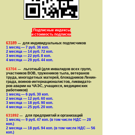
Подписные индексы
и стоимость подписки
63189
для индивидуальных подписчиков
—
1 месяц
— 7
руб. 36 коп.
2 месяца
— 14
руб. 72 коп.
3 месяца
— 22
руб. 8 коп.
4 месяца
— 29
руб. 44 коп.
63704
льготный (для ин­ва­лидов всех групп,
—
участ­ников ВОВ, труже­ни­ков тыла, ветеранов
труда, мно­го­­детных матерей, бло­­кад­ни­ков Ле­нин­
града, воинов-интернаци­о­на­­ли­стов, лик­ви­да­то­
ров аварии на ЧАЭС, уча­щихся, медицинских
работников)
1 месяц
— 6
руб. 30 коп.
2 месяца
— 12
руб. 60 коп.
3 месяца
— 18
руб. 90 коп.
4 месяца
— 25
руб. 20 коп.
631892
для предприятий и организаций
—
1 месяц
— 9
руб. 47 коп.
(в том числе НДС — 28
коп.)
2 месяца
— 18
руб. 94 коп.
(в том числе НДС — 56
коп.)