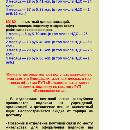
3 месяца
— 28
руб. 41 коп.
(в том числе НДС — 84
коп.)
4 месяца
— 37
руб. 88 коп.
(в том числе НДС — 1
руб. 12 коп.)
63182
льготный для организаций,
—
оформляющих подписку в адрес своих
работников и пенсионеров
1 месяц
— 6
руб. 70 коп.
(в том числе НДС — 25
коп.)
2 месяца
— 13
руб. 40 коп.
(в том числе НДС — 50
коп.)
3 месяца
— 20
руб. 10 коп.
(в том числе НДС — 75
коп.)
4 месяца
— 26
руб. 80 коп.
(в том числе НДС — 1
руб.)
Минчане, которые желают получать вы­писанную
ими газету в бли­жай­ших газет­ных киосках и тор­
го­вых объе­ктах РУП «Белсоюзпечать», могут
оформить под­пис­ку по ка­та­ло­гу РУП
«Белсоюзпечать».
- В отделениях почтовой связи рес­пуб­лики
принимается подписка от учреждений,
организаций и фи­зи­ческих лиц на абонентный
ящик. Распространяется скидка от тарифа на
доставку.
- Позвонив в отделение почтовой связи по месту
жительства, для оформления подписки вы