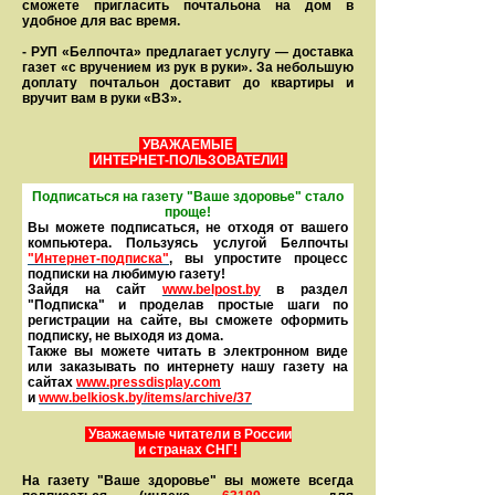
сможете пригласить почтальона на дом в
удобное для вас время.
- РУП «Белпочта» предлагает услугу — доставка
газет «с вручением из рук в руки». За небольшую
доплату почтальон доставит до квартиры и
вручит вам в руки «ВЗ».
УВАЖАЕМЫЕ
ИНТЕРНЕТ-ПОЛЬЗОВАТЕЛИ!
Подписаться на газету "Ваше здоровье" стало
проще!
Вы можете подписаться, не отходя от вашего
компьютера. Пользуясь услугой Белпочты
"Интернет-подписка"
, вы упростите процесс
подписки на любимую газету!
Зайдя на сайт
www.belpost.by
в раздел
"Подписка" и проделав простые шаги по
регистрации на сайте, вы сможете оформить
под­писку, не выходя из дома.
Также вы можете читать в элек­тронном виде
или заказывать по интернету нашу газету на
сайтах
www.pressdisplay.com
и
www.
belkiosk.by
/items/archive/37
Уважаемые читатели в России
и странах СНГ!
На газету "Ваше здоровье" вы можете всегда