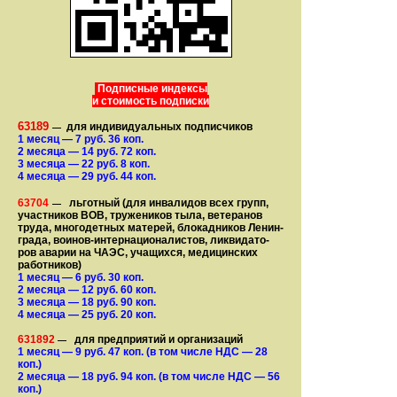
Подписные индексы
и стоимость подписки
63189
для индивидуальных подписчиков
—
1 месяц
— 7
руб. 36 коп.
2 месяца
— 14
руб. 72 коп.
3 месяца
— 22
руб. 8 коп.
4 месяца
— 29
руб. 44 коп.
63704
льготный (для ин­ва­лидов всех групп,
—
участ­ников ВОВ, труже­ни­ков тыла, ветеранов
труда, мно­го­­детных матерей, бло­­кад­ни­ков Ле­нин­
града, воинов-интернаци­о­на­­ли­стов, лик­ви­да­то­
ров аварии на ЧАЭС, уча­щихся, медицинских
работников)
1 месяц
— 6
руб. 30 коп.
2 месяца
— 12
руб. 60 коп.
3 месяца
— 18
руб. 90 коп.
4 месяца
— 25
руб. 20 коп.
631892
для предприятий и организаций
—
1 месяц
— 9
руб. 47 коп.
(в том числе НДС — 28
коп.)
2 месяца
— 18
руб. 94 коп.
(в том числе НДС — 56
коп.)