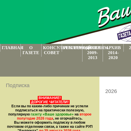
ГЛАВНАЯ
О
КОНСУЛЬТАТИВНЫЙ
РЕКЛАМОДАТЕЛЯМ
АРХИВ
АРХИВ
ГАЗЕТЕ
СОВЕТ
2009-
2014-
2013
2020
Подписка
2026
ВНИМАНИЕ!
ДОРОГИЕ ЧИТАТЕЛИ!
Если вы по каким-либо причинам не успели
подписаться на практически полезную,
популярную
газету
«Ваше здоровье»
на
второе
полугодие 2026 года
, не огорчайтесь.
Вы можете оформить подписку в любом
почтовом отделении связи, а также на сайте РУП
"Белпочта"
до 25 августа 2026 года
.