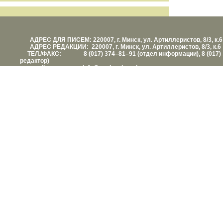
АДРЕС ДЛЯ ПИСЕМ: 220007, г. Минск, ул. Артиллеристов, 8/3, к.6
АДРЕС РЕДАКЦИИ: 220007, г. Минск, ул. Артиллеристов, 8/3, к.6
ТЕЛ./ФАКС: 8 (017) 374–81–91 (отдел информации), 8 (017) 
редактор)
е-mail: info@vashezdorovie.com