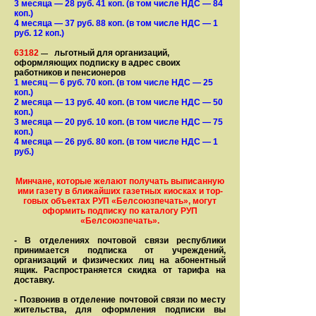
3 месяца
— 28
руб. 41 коп.
(в том числе НДС — 84
коп.)
4 месяца
— 37
руб. 88 коп.
(в том числе НДС — 1
руб. 12 коп.)
63182
льготный для организаций,
—
оформляющих подписку в адрес своих
работников и пенсионеров
1 месяц
— 6
руб. 70 коп.
(в том числе НДС — 25
коп.)
2 месяца
— 13
руб. 40 коп.
(в том числе НДС — 50
коп.)
3 месяца
— 20
руб. 10 коп.
(в том числе НДС — 75
коп.)
4 месяца
— 26
руб. 80 коп.
(в том числе НДС — 1
руб.)
Минчане, которые желают получать вы­писанную
ими газету в бли­жай­ших газет­ных киосках и тор­
го­вых объе­ктах РУП «Белсоюзпечать», могут
оформить под­пис­ку по ка­та­ло­гу РУП
«Белсоюзпечать».
- В отделениях почтовой связи рес­пуб­лики
принимается подписка от учреждений,
организаций и фи­зи­ческих лиц на абонентный
ящик. Распространяется скидка от тарифа на
доставку.
- Позвонив в отделение почтовой связи по месту
жительства, для оформления подписки вы