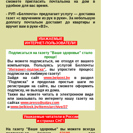
сможете пригласить почтальона на дом в
удобное для вас время.
- РУП «Белпочта» предлагает услугу — доставка
газет «с вручением из рук в руки». За небольшую
доплату почтальон доставит до квартиры и
вручит вам в руки «ВЗ».
УВАЖАЕМЫЕ
ИНТЕРНЕТ-ПОЛЬЗОВАТЕЛИ!
Подписаться на газету "Ваше здоровье" стало
проще!
Вы можете подписаться, не отходя от вашего
компьютера. Пользуясь услугой Белпочты
"Интернет-подписка"
, вы упростите процесс
подписки на любимую газету!
Зайдя на сайт
www.belpost.by
в раздел
"Подписка" и проделав простые шаги по
регистрации на сайте, вы сможете оформить
под­писку, не выходя из дома.
Также вы можете читать в элек­тронном виде
или заказывать по интернету нашу газету на
сайтах
www.pressdisplay.com
и
www.
belkiosk.by
/items/archive/37
Уважаемые читатели в России
и странах СНГ!
На газету "Ваше здоровье" вы можете всегда