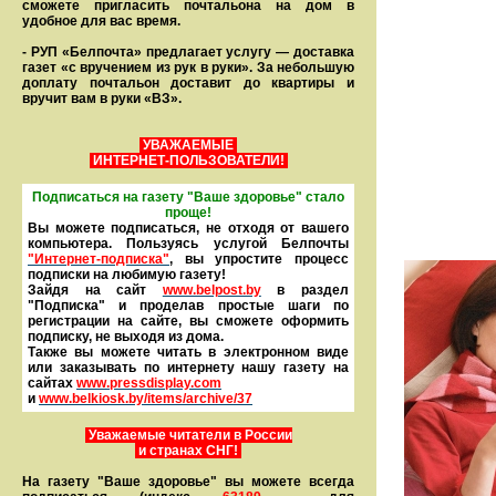
сможете пригласить почтальона на дом в
удобное для вас время.
- РУП «Белпочта» предлагает услугу — доставка
газет «с вручением из рук в руки». За небольшую
доплату почтальон доставит до квартиры и
вручит вам в руки «ВЗ».
УВАЖАЕМЫЕ
ИНТЕРНЕТ-ПОЛЬЗОВАТЕЛИ!
Подписаться на газету "Ваше здоровье" стало
проще!
Вы можете подписаться, не отходя от вашего
компьютера. Пользуясь услугой Белпочты
"Интернет-подписка"
, вы упростите процесс
подписки на любимую газету!
Зайдя на сайт
www.belpost.by
в раздел
"Подписка" и проделав простые шаги по
регистрации на сайте, вы сможете оформить
под­писку, не выходя из дома.
Также вы можете читать в элек­тронном виде
или заказывать по интернету нашу газету на
сайтах
www.pressdisplay.com
и
www.
belkiosk.by
/items/archive/37
Уважаемые читатели в России
и странах СНГ!
На газету "Ваше здоровье" вы можете всегда