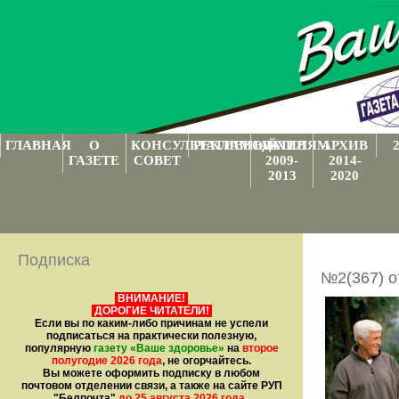
ГЛАВНАЯ
О
КОНСУЛЬТАТИВНЫЙ
РЕКЛАМОДАТЕЛЯМ
АРХИВ
АРХИВ
ГАЗЕТЕ
СОВЕТ
2009-
2014-
2013
2020
Подписка
№2(367) о
ВНИМАНИЕ!
ДОРОГИЕ ЧИТАТЕЛИ!
Если вы по каким-либо причинам не успели
подписаться на практически полезную,
популярную
газету
«Ваше здоровье»
на
второе
полугодие 2026 года
, не огорчайтесь.
Вы можете оформить подписку в любом
почтовом отделении связи, а также на сайте РУП
"Белпочта"
до 25 августа 2026 года
.