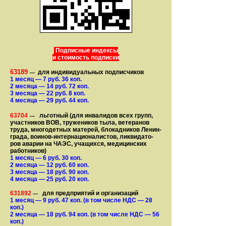
Подписные индексы
и стоимость подписки
63189
для индивидуальных подписчиков
—
1 месяц
— 7
руб. 36 коп.
2 месяца
— 14
руб. 72 коп.
3 месяца
— 22
руб. 8 коп.
4 месяца
— 29
руб. 44 коп.
63704
льготный (для ин­ва­лидов всех групп,
—
участ­ников ВОВ, труже­ни­ков тыла, ветеранов
труда, мно­го­­детных матерей, бло­­кад­ни­ков Ле­нин­
града, воинов-интернаци­о­на­­ли­стов, лик­ви­да­то­
ров аварии на ЧАЭС, уча­щихся, медицинских
работников)
1 месяц
— 6
руб. 30 коп.
2 месяца
— 12
руб. 60 коп.
3 месяца
— 18
руб. 90 коп.
4 месяца
— 25
руб. 20 коп.
631892
для предприятий и организаций
—
1 месяц
— 9
руб. 47 коп.
(в том числе НДС — 28
коп.)
2 месяца
— 18
руб. 94 коп.
(в том числе НДС — 56
коп.)