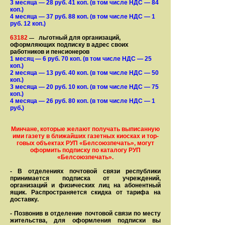
3 месяца
— 28
руб. 41 коп.
(в том числе НДС — 84
коп.)
4 месяца
— 37
руб. 88 коп.
(в том числе НДС — 1
руб. 12 коп.)
63182
льготный для организаций,
—
оформляющих подписку в адрес своих
работников и пенсионеров
1 месяц
— 6
руб. 70 коп.
(в том числе НДС — 25
коп.)
2 месяца
— 13
руб. 40 коп.
(в том числе НДС — 50
коп.)
3 месяца
— 20
руб. 10 коп.
(в том числе НДС — 75
коп.)
4 месяца
— 26
руб. 80 коп.
(в том числе НДС — 1
руб.)
Минчане, которые желают получать вы­писанную
ими газету в бли­жай­ших газет­ных киосках и тор­
го­вых объе­ктах РУП «Белсоюзпечать», могут
оформить под­пис­ку по ка­та­ло­гу РУП
«Белсоюзпечать».
- В отделениях почтовой связи рес­пуб­лики
принимается подписка от учреждений,
организаций и фи­зи­ческих лиц на абонентный
ящик. Распространяется скидка от тарифа на
доставку.
- Позвонив в отделение почтовой связи по месту
жительства, для оформления подписки вы