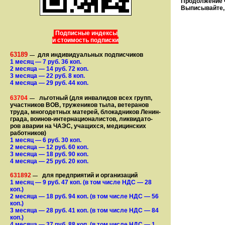
Продолжение ч
Выписывайте, 
Подписные индексы
и стоимость подписки
63189
для индивидуальных подписчиков
—
1 месяц
— 7
руб. 36 коп.
2 месяца
— 14
руб. 72 коп.
3 месяца
— 22
руб. 8 коп.
4 месяца
— 29
руб. 44 коп.
63704
льготный (для ин­ва­лидов всех групп,
—
участ­ников ВОВ, труже­ни­ков тыла, ветеранов
труда, мно­го­­детных матерей, бло­­кад­ни­ков Ле­нин­
града, воинов-интернаци­о­на­­ли­стов, лик­ви­да­то­
ров аварии на ЧАЭС, уча­щихся, медицинских
работников)
1 месяц
— 6
руб. 30 коп.
2 месяца
— 12
руб. 60 коп.
3 месяца
— 18
руб. 90 коп.
4 месяца
— 25
руб. 20 коп.
631892
для предприятий и организаций
—
1 месяц
— 9
руб. 47 коп.
(в том числе НДС — 28
коп.)
2 месяца
— 18
руб. 94 коп.
(в том числе НДС — 56
коп.)
3 месяца
— 28
руб. 41 коп.
(в том числе НДС — 84
коп.)
4 месяца
— 37
руб. 88 коп.
(в том числе НДС — 1