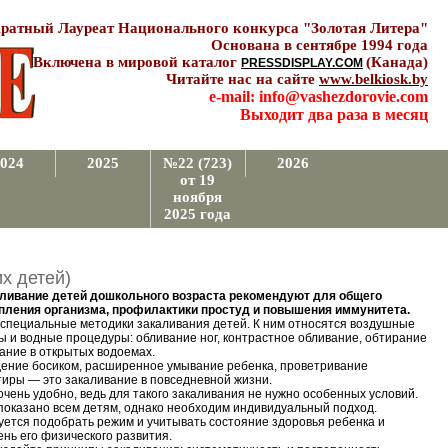
ратный Лауреат Национального конкурса "Золотая Литера"
Основана в сентябре 1994 года
Включена в мировой каталог
(Канада)
PRESSDISPLAY.COM
Читайте нас на сайте
www.belkiosk.by
e-mail: info@vashezdorovie.com
Выходит два раза в месяц
024
2025
№22 (723)
2026
от 19
ноября
2025 года
 детей)
ливание детей дошкольного возраста рекомендуют для общего
пления организма, профилактики простуд и повышения иммунитета.
 специальные методики закаливания детей. К ним относятся воздушные
ы и водные процедуры: обливание ног, контрастное обливание, обтирание
пание в открытых водоемах.
ение босиком, расширенное умывание ребенка, проветривание
тиры — это закаливание в повседневной жизни.
очень удобно, ведь для такого закаливания не нужно особенных условий.
показано всем детям, однако необходим индивидуальный подход.
уется подобрать режим и учитывать состояние здоровья ребенка и
ень его физического развития.