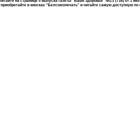
итайте на странице 5 выпуска газеты "Ваше здоровье" №13 (738) от 1 июл
приобретайте в киосках "Белсоюзпечать" и читайте самую доступную по 