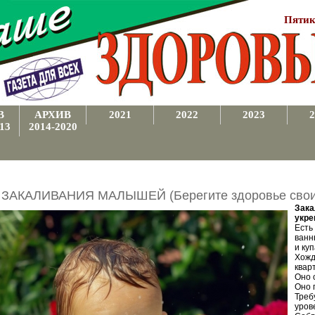
Пятик
В
АРХИВ
2021
2022
2023
2
13
2014-2020
ЗАКАЛИВАНИЯ МАЛЫШЕЙ (Берегите здоровье своих
Зака
укре
Есть
ванн
и ку
Хожд
квар
Оно 
Оно 
Треб
уров