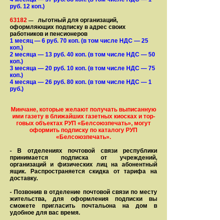
руб. 12 коп.)
63182
льготный для организаций,
—
оформляющих подписку в адрес своих
работников и пенсионеров
1 месяц
— 6
руб. 70 коп.
(в том числе НДС — 25
коп.)
2 месяца
— 13
руб. 40 коп.
(в том числе НДС — 50
коп.)
3 месяца
— 20
руб. 10 коп.
(в том числе НДС — 75
коп.)
4 месяца
— 26
руб. 80 коп.
(в том числе НДС — 1
руб.)
Минчане, которые желают получать вы­писанную
ими газету в бли­жай­ших газет­ных киосках и тор­
го­вых объе­ктах РУП «Белсоюзпечать», могут
оформить под­пис­ку по ка­та­ло­гу РУП
«Белсоюзпечать».
- В отделениях почтовой связи рес­пуб­лики
принимается подписка от учреждений,
организаций и фи­зи­ческих лиц на абонентный
ящик. Распространяется скидка от тарифа на
доставку.
- Позвонив в отделение почтовой связи по месту
жительства, для оформления подписки вы
сможете пригласить почтальона на дом в
удобное для вас время.