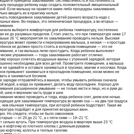
юдайте принципы закаливания: систематичность и постепенность.
чалу процедур ребенку надо создать положительный эмоциональный
рой. Если малышу не нравятся какие-либо процедуры закаливания,
льно вводить их в практику нельзя.
нать повседневное закаливание детей раннего возраста надо с
ушных ванн. Во-первых, это гигиеническая процедура, а во-вторых —
ливание.
начала выберите комфортную для ребенка температуру, постепенно
ая ее до разумных пределов. Стоит учесть, что при температуре ниже 17
 выше 26 °C мероприятия по закаливанию проводить нельзя. Высокая
ература может привести к перегреванию малыша, а низкая — к простуде.
ебенок не должен просто стоять в холодном помещении — это не
ливание, и так малыша легко простудить. Когда ребенок выполняет
ческие упражнения — тогда закаливание работает отлично.
ому хорошо сочетать воздушные ванны с утренней зарядкой, которая
ршенно необходима для всех детей. Проветрите помещение, а малыша
е не одевайте и оставьте заниматься в трусиках, маечке и носочках. Когда
нок привыкнет заниматься в прохладном помещении, носки можно не
вать и заниматься босиком.
е зарядки отправляйтесь в ванную, чтобы умывать ребенка сначала
ой водой, а когда он привыкнет, делать воду прохладнее. Хорошо для
ливания расширенное умывание — не только кисти и лицо, но и руки до
ей, шею и верхнюю часть груди и шеи.
ливание можно проводить и тогда, когда ребенок спит, днем или ночью.
одящая для закаливания температура во время сна — на два-три градуса
, чем обычная температура, при которой ребенок бодрствует. Такая же
ература подойдет и для принятия воздушных ванн.
но. Но следите, чтобы не было сквозняков.
старше — от 20 до 21 °C, а с пяти-семи — 19–21 °C.
ит сильно кутать. При температуре воздуха в квартире выше 23 °C
 и кофточку из плотного хлопка с длинным рукавом.
ую кофточку, колготы и теплые тапочки.