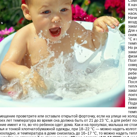
Собл
К на
наст
наси
Начи
возд
зака
Для 
сниж
°C и
темп
Но р
зака
физи
Поэт
сове
лучш
ребе
наде
Посл
тепл
зака
локт
Зака
Подх
ниже
темп
ещение проветрите или оставьте открытой форточку, если на улице не холод
рех лет температура во время сна должна быть от 21 до 23 °C, а для ребят по
ие имеет и то, во что ребенок одет дома. Как и на прогулках, малыша не сто
ья и тонкой хлопчатобумажной одежды, при 18–22 °C — можно надеть колготы
рохладно, и температура в доме снизилась до 16–17 °C, то можно надеть тепл