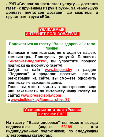
- РУП «Белпочта» предлагает услугу — доставка
газет «с вручением из рук в руки». За небольшую
доплату почтальон доставит до квартиры и
вручит вам в руки «ВЗ».
УВАЖАЕМЫЕ
ИНТЕРНЕТ-ПОЛЬЗОВАТЕЛИ!
Подписаться на газету "Ваше здоровье" стало
проще!
Вы можете подписаться, не отходя от вашего
компьютера. Пользуясь услугой Белпочты
"Интернет-подписка"
, вы упростите процесс
подписки на любимую газету!
Зайдя на сайт
www.belpost.by
в раздел
"Подписка" и проделав простые шаги по
регистрации на сайте, вы сможете оформить
под­писку, не выходя из дома.
Также вы можете читать в элек­тронном виде
или заказывать по интернету нашу газету на
сайтах
www.pressdisplay.com
и
www.
belkiosk.by
/items/archive/37
Уважаемые читатели в России
и странах СНГ!
На газету "Ваше здоровье" вы можете всегда
подписаться (индекс
63189
- для
индивидуальных подписчиков) по следующим
электронным каталогам: