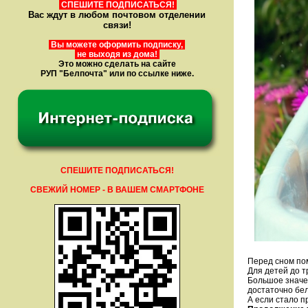
СПЕШИТЕ ПОДПИСАТЬСЯ!
Вас ждут в любом почтовом отделении
связи!
Вы можете оформить подписку,
не выходя из дома!
Это можно сделать на сайте
РУП "Белпочта" или по ссылке ниже.
СПЕШИТЕ ПОДПИСАТЬСЯ!
СВЕЖИЙ НОМЕР - В ВАШЕМ СМАРТФОНЕ
Перед сном пом
Для детей до т
Большое значен
достаточно бел
А если стало п