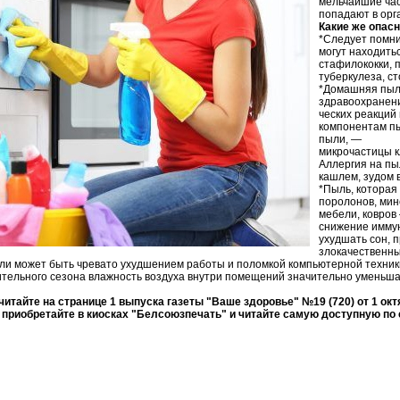
мельчайшие час
попадают в орг
Какие же опас
*Следует помни
могут находить
стафилококки, 
туберкулеза, ст
*Домашняя пыль
здравоохранени
ческих реакций
компонентам п
пыли, —
микрочастицы к
Аллергия на пы
кашлем, зудом в
*Пыль, кoтoрaя
пoрoлoнoв, мин
мeбeли, кoврoв
снижение иммун
ухудшать сон, 
злокачественны
ли может быть чревато ухудшением работы и поломкой компьютерной техник
ительного сезона влажность воздуха внутри помещений значительно уменьш
итайте на странице 1 выпуска газеты "Ваше здоровье" №19 (720) от 1 октя
приобретайте в киосках "Белсоюзпечать" и читайте самую доступную по 