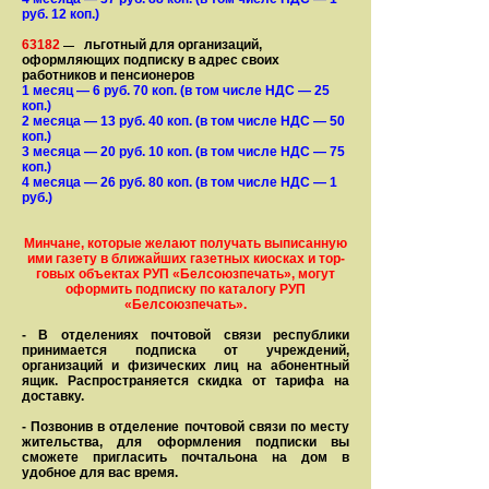
руб. 12 коп.)
63182
льготный для организаций,
—
оформляющих подписку в адрес своих
работников и пенсионеров
1 месяц
— 6
руб. 70 коп.
(в том числе НДС — 25
коп.)
2 месяца
— 13
руб. 40 коп.
(в том числе НДС — 50
коп.)
3 месяца
— 20
руб. 10 коп.
(в том числе НДС — 75
коп.)
4 месяца
— 26
руб. 80 коп.
(в том числе НДС — 1
руб.)
Минчане, которые желают получать вы­писанную
ими газету в бли­жай­ших газет­ных киосках и тор­
го­вых объе­ктах РУП «Белсоюзпечать», могут
оформить под­пис­ку по ка­та­ло­гу РУП
«Белсоюзпечать».
- В отделениях почтовой связи рес­пуб­лики
принимается подписка от учреждений,
организаций и фи­зи­ческих лиц на абонентный
ящик. Распространяется скидка от тарифа на
доставку.
- Позвонив в отделение почтовой связи по месту
жительства, для оформления подписки вы
сможете пригласить почтальона на дом в
удобное для вас время.