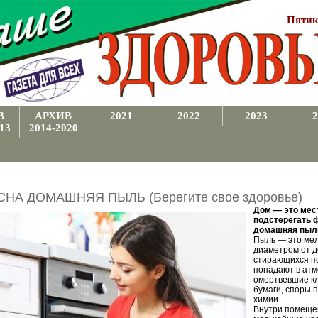
Пятик
В
АРХИВ
2021
2022
2023
2
13
2014-2020
НА ДОМАШНЯЯ ПЫЛЬ (Берегите свое здоровье)
Дом — это мест
подстерегать 
домашняя пыл
Пыль — это мел
диаметром от д
стирающихся по
попадают в атм
омертвевшие кл
бумаги, споры 
химии.
Внутри помещен