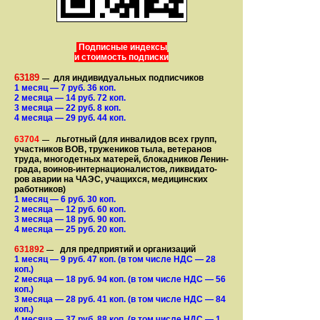
Подписные индексы
и стоимость подписки
63189
для индивидуальных подписчиков
—
1 месяц
— 7
руб. 36 коп.
2 месяца
— 14
руб. 72 коп.
3 месяца
— 22
руб. 8 коп.
4 месяца
— 29
руб. 44 коп.
63704
льготный (для ин­ва­лидов всех групп,
—
участ­ников ВОВ, труже­ни­ков тыла, ветеранов
труда, мно­го­­детных матерей, бло­­кад­ни­ков Ле­нин­
града, воинов-интернаци­о­на­­ли­стов, лик­ви­да­то­
ров аварии на ЧАЭС, уча­щихся, медицинских
работников)
1 месяц
— 6
руб. 30 коп.
2 месяца
— 12
руб. 60 коп.
3 месяца
— 18
руб. 90 коп.
4 месяца
— 25
руб. 20 коп.
631892
для предприятий и организаций
—
1 месяц
— 9
руб. 47 коп.
(в том числе НДС — 28
коп.)
2 месяца
— 18
руб. 94 коп.
(в том числе НДС — 56
коп.)
3 месяца
— 28
руб. 41 коп.
(в том числе НДС — 84
коп.)
4 месяца
— 37
руб. 88 коп.
(в том числе НДС — 1