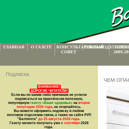
ГЛАВНАЯ
О ГАЗЕТЕ
КОНСУЛЬТАТИВНЫЙ
РЕКЛАМОДАТЕЛЯМ
АРХИ
СОВЕТ
2009-20
Подписка
ЧЕМ ОПАС
ВНИМАНИЕ!
ДОРОГИЕ ЧИТАТЕЛИ!
Если вы по каким-либо причинам не успели
подписаться на практически полезную,
популярную
газету
«Ваше здоровье»
на
второе
полугодие 2026 года
, не огорчайтесь.
Вы можете оформить подписку в любом
почтовом отделении связи, а также на сайте РУП
"Белпочта"
до 25 августа 2026 года
.
Газету начнете получать уже с
сентября
2026
года.