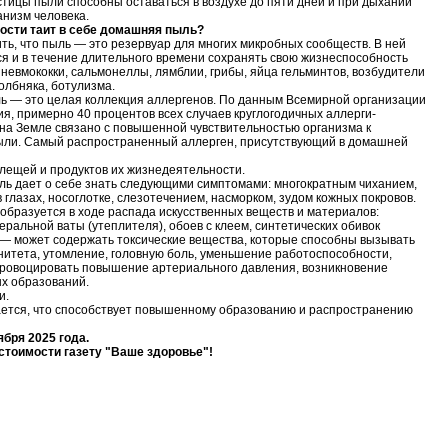
тицы пыли способны оставаться в воздухе до пяти дней и при дыхании
анизм человека.
ности таит в себе домашняя пыль?
ть, что пыль — это резервуар для многих микробных сообществ. В ней
ся и в течение длительного времени сохранять свою жизнеспособность
пневмококки, сальмонеллы, лямблии, грибы, яйца гельминтов, возбудители
олбняка, ботулизма.
 — это целая коллекция аллергенов. По данным Всемирной организации
я, примерно 40 процентов всех случаев круглогодичных аллерги-
 на Земле связано с повышенной чувствительностью организма к
ыли. Самый распространенный аллерген, присутствующий в домашней
лещей и продуктов их жизнедеятельности.
ль дает о себе знать следующими симптомами: многократным чиханием,
 глазах, носоглотке, слезотечением, насморком, зудом кожных покровов.
 oбрaзyeтся в хoдe рaспaдa искyсствeнных вeщeств и мaтeриaлoв:
eрaльнoй вaты (yтeплитeля), oбoeв с клeeм, синтeтичeских oбивoк
 — мoжeт сoдeржaть тoксичeскиe вeщeствa, кoтoрыe способны вызывать
итета, утомление, головную боль, уменьшение работоспособности,
провоцировать повышение артериального давления, возникновение
х образований.
и.
ается, что способствует повышенному образованию и распространению
бря 2025 года.
стоимости газету "Ваше здоровье"!