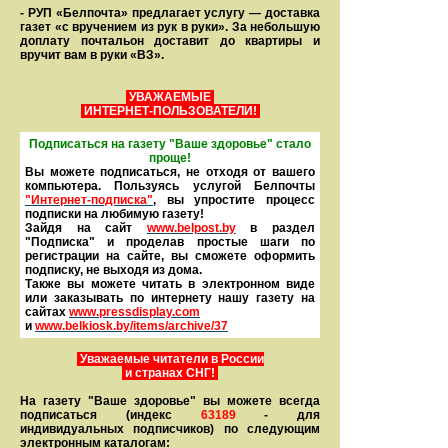
- РУП «Белпочта» предлагает услугу — доставка
газет «с вручением из рук в руки». За небольшую
доплату почтальон доставит до квартиры и
вручит вам в руки «ВЗ».
УВАЖАЕМЫЕ
ИНТЕРНЕТ-ПОЛЬЗОВАТЕЛИ!
Подписаться на газету "Ваше здоровье" стало
проще!
Вы можете подписаться, не отходя от вашего
компьютера. Пользуясь услугой Белпочты
"Интернет-подписка"
, вы упростите процесс
подписки на любимую газету!
Зайдя на сайт
www.belpost.by
в раздел
"Подписка" и проделав простые шаги по
регистрации на сайте, вы сможете оформить
под­писку, не выходя из дома.
Также вы можете читать в элек­тронном виде
или заказывать по интернету нашу газету на
сайтах
www.pressdisplay.com
и
www.
belkiosk.by
/items/archive/37
Уважаемые читатели в России
и странах СНГ!
На газету "Ваше здоровье" вы можете всегда
подписаться (индекс
63189
- для
индивидуальных подписчиков) по следующим
электронным каталогам: