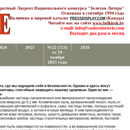
ратный Лауреат Национального конкурса "Золотая Литера"
Основана в сентябре 1994 года
Включена в мировой каталог
(Канада)
PRESSDISPLAY.COM
Читайте нас на сайте
www.belkiosk.by
e-mail: info@vashezdorovie.com
Выходит два раза в месяц
024
2025
№22 (723)
2026
от 19
ноября
2025 года
о, где мы ощущаем себя в безопасности. Однако и здесь могут
факторы, способные навредить нашему здоровью. Один из них —
ь.
ьчайшие частицы органического или минерального происхождения
оли микрона до 0,1 мм. Космическая пыль, вулканический пепел, пыль от
крышек автомобилей и асфальта, сажа, частицы почвы, пыльца растений
осферный воздух, а затем и в наши жилища. К ним присоединяются
етки кожи человека, волосы, шерсть домашних животных, волокна ткани,
плесневых грибов, частицы строительных материалов, мебели, бытовой
ия пыль скапливается на поверхностях, а во взвешенном состоянии