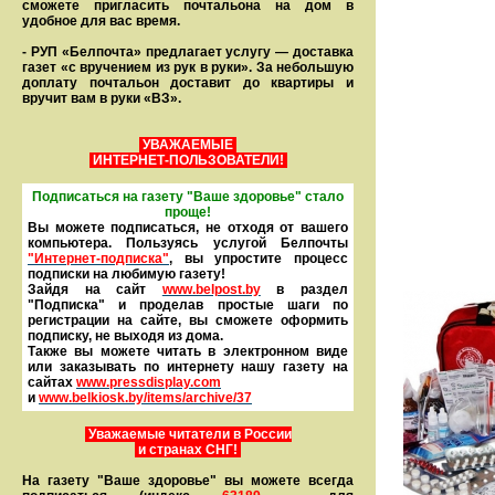
сможете пригласить почтальона на дом в
удобное для вас время.
- РУП «Белпочта» предлагает услугу — доставка
газет «с вручением из рук в руки». За небольшую
доплату почтальон доставит до квартиры и
вручит вам в руки «ВЗ».
УВАЖАЕМЫЕ
ИНТЕРНЕТ-ПОЛЬЗОВАТЕЛИ!
Подписаться на газету "Ваше здоровье" стало
проще!
Вы можете подписаться, не отходя от вашего
компьютера. Пользуясь услугой Белпочты
"Интернет-подписка"
, вы упростите процесс
подписки на любимую газету!
Зайдя на сайт
www.belpost.by
в раздел
"Подписка" и проделав простые шаги по
регистрации на сайте, вы сможете оформить
под­писку, не выходя из дома.
Также вы можете читать в элек­тронном виде
или заказывать по интернету нашу газету на
сайтах
www.pressdisplay.com
и
www.
belkiosk.by
/items/archive/37
Уважаемые читатели в России
и странах СНГ!
На газету "Ваше здоровье" вы можете всегда