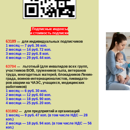
Подписные индексы
и стоимость подписки
63189
для индивидуальных подписчиков
—
1 месяц
— 7
руб. 36 коп.
2 месяца
— 14
руб. 72 коп.
3 месяца
— 22
руб. 8 коп.
4 месяца
— 29
руб. 44 коп.
63704
льготный (для ин­ва­лидов всех групп,
—
участ­ников ВОВ, труже­ни­ков тыла, ветеранов
труда, мно­го­­детных матерей, бло­­кад­ни­ков Ле­нин­
града, воинов-интернаци­о­на­­ли­стов, лик­ви­да­то­
ров аварии на ЧАЭС, уча­щихся, медицинских
работников)
1 месяц
— 6
руб. 30 коп.
2 месяца
— 12
руб. 60 коп.
3 месяца
— 18
руб. 90 коп.
4 месяца
— 25
руб. 20 коп.
631892
для предприятий и организаций
—
1 месяц
— 9
руб. 47 коп.
(в том числе НДС — 28
коп.)
2 месяца
— 18
руб. 94 коп.
(в том числе НДС — 56
коп.)