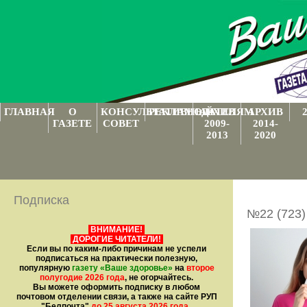
ГЛАВНАЯ
О
КОНСУЛЬТАТИВНЫЙ
РЕКЛАМОДАТЕЛЯМ
АРХИВ
АРХИВ
ГАЗЕТЕ
СОВЕТ
2009-
2014-
2013
2020
Подписка
№22 (723)
ВНИМАНИЕ!
ДОРОГИЕ ЧИТАТЕЛИ!
Если вы по каким-либо причинам не успели
подписаться на практически полезную,
популярную
газету
«Ваше здоровье»
на
второе
полугодие 2026 года
, не огорчайтесь.
Вы можете оформить подписку в любом
почтовом отделении связи, а также на сайте РУП
"Белпочта"
до 25 августа 2026 года
.