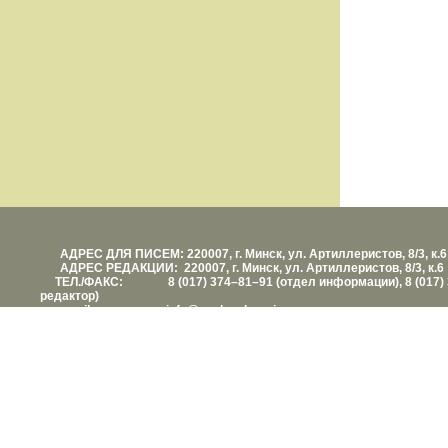
АДРЕС ДЛЯ ПИСЕМ: 220007, г. Минск, ул. Артиллеристов, 8/3, к.6
АДРЕС РЕДАКЦИИ: 220007, г. Минск, ул. Артиллеристов, 8/3, к.6
ТЕЛ./ФАКС: 8 (017) 374–81–91 (отдел информации), 8 (017) 
редактор)
е-mail: info@vashezdorovie.com