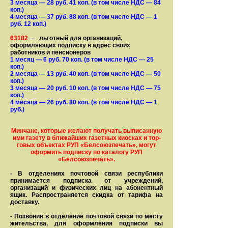
3 месяца
— 28
руб. 41 коп.
(в том числе НДС — 84
коп.)
4 месяца
— 37
руб. 88 коп.
(в том числе НДС — 1
руб. 12 коп.)
63182
льготный для организаций,
—
оформляющих подписку в адрес своих
работников и пенсионеров
1 месяц
— 6
руб. 70 коп.
(в том числе НДС — 25
коп.)
2 месяца
— 13
руб. 40 коп.
(в том числе НДС — 50
коп.)
3 месяца
— 20
руб. 10 коп.
(в том числе НДС — 75
коп.)
4 месяца
— 26
руб. 80 коп.
(в том числе НДС — 1
руб.)
Минчане, которые желают получать вы­писанную
ими газету в бли­жай­ших газет­ных киосках и тор­
го­вых объе­ктах РУП «Белсоюзпечать», могут
оформить под­пис­ку по ка­та­ло­гу РУП
«Белсоюзпечать».
- В отделениях почтовой связи рес­пуб­лики
принимается подписка от учреждений,
организаций и фи­зи­ческих лиц на абонентный
ящик. Распространяется скидка от тарифа на
доставку.
- Позвонив в отделение почтовой связи по месту
жительства, для оформления подписки вы