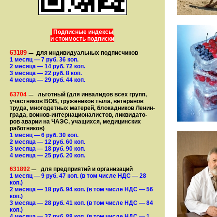
Подписные индексы
и стоимость подписки
63189
для индивидуальных подписчиков
—
1 месяц
— 7
руб. 36 коп.
2 месяца
— 14
руб. 72 коп.
3 месяца
— 22
руб. 8 коп.
4 месяца
— 29
руб. 44 коп.
63704
льготный (для ин­ва­лидов всех групп,
—
участ­ников ВОВ, труже­ни­ков тыла, ветеранов
труда, мно­го­­детных матерей, бло­­кад­ни­ков Ле­нин­
града, воинов-интернаци­о­на­­ли­стов, лик­ви­да­то­
ров аварии на ЧАЭС, уча­щихся, медицинских
работников)
1 месяц
— 6
руб. 30 коп.
2 месяца
— 12
руб. 60 коп.
3 месяца
— 18
руб. 90 коп.
4 месяца
— 25
руб. 20 коп.
631892
для предприятий и организаций
—
1 месяц
— 9
руб. 47 коп.
(в том числе НДС — 28
коп.)
2 месяца
— 18
руб. 94 коп.
(в том числе НДС — 56
коп.)
3 месяца
— 28
руб. 41 коп.
(в том числе НДС — 84
коп.)
4 месяца
— 37
руб. 88 коп.
(в том числе НДС — 1