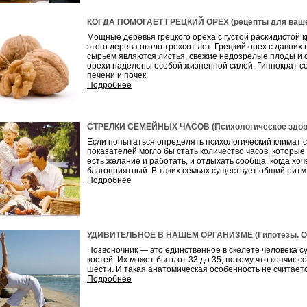
КОГДА ПОМОГАЕТ ГРЕЦКИЙ ОРЕХ (рецепты для ваше
Мощные деревья грецкого ореха с густой раскидистой
этого дерева около трехсот лет. Грецкий орех с давни
сырьем являются листья, свежие недозрелые плоды и о
орехи наделены особой жизненной силой. Гиппократ со
печени и почек.
Подробнее
СТРЕЛКИ СЕМЕЙНЫХ ЧАСОВ (Психологическое здоро
Если попытаться определять психологический климат с
показателей могло бы стать количество часов, которые 
есть желание и работать, и отдыхать сообща, когда хо
благоприятный. В таких семьях существует общий ритм 
Подробнее
УДИВИТЕЛЬНОЕ В НАШЕМ ОРГАНИЗМЕ (Гипотезы. От
Позвоночник — это единственное в скелете человека с
костей. Их может быть от 33 до 35, потому что копчик с
шести. И такая анатомическая особенность не считает
Подробнее