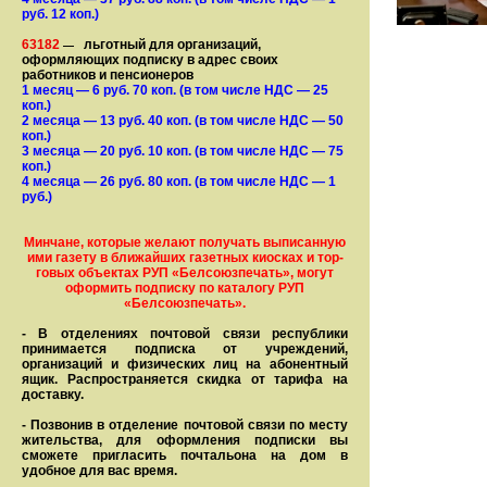
руб. 12 коп.)
63182
льготный для организаций,
—
оформляющих подписку в адрес своих
работников и пенсионеров
1 месяц
— 6
руб. 70 коп.
(в том числе НДС — 25
коп.)
2 месяца
— 13
руб. 40 коп.
(в том числе НДС — 50
коп.)
3 месяца
— 20
руб. 10 коп.
(в том числе НДС — 75
коп.)
4 месяца
— 26
руб. 80 коп.
(в том числе НДС — 1
руб.)
Минчане, которые желают получать вы­писанную
ими газету в бли­жай­ших газет­ных киосках и тор­
го­вых объе­ктах РУП «Белсоюзпечать», могут
оформить под­пис­ку по ка­та­ло­гу РУП
«Белсоюзпечать».
- В отделениях почтовой связи рес­пуб­лики
принимается подписка от учреждений,
организаций и фи­зи­ческих лиц на абонентный
ящик. Распространяется скидка от тарифа на
доставку.
- Позвонив в отделение почтовой связи по месту
жительства, для оформления подписки вы
сможете пригласить почтальона на дом в
удобное для вас время.