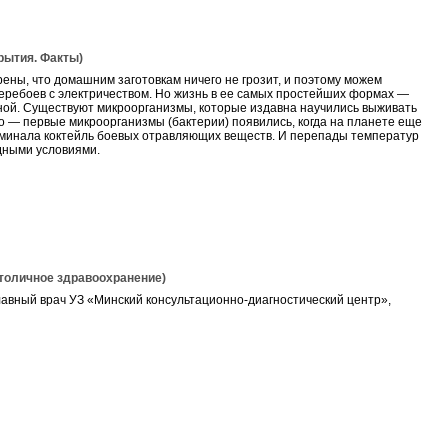
ытия. Факты)
ены, что домашним заготовкам ничего не грозит, и поэтому можем
 перебоев с электричеством. Но жизнь в ее самых простейших формах —
ной. Существуют микроорганизмы, которые издавна научились выживать
во — первые микроорганизмы (бактерии) появились, когда на планете еще
поминала коктейль боевых отравляющих веществ. И перепады температур
дными условиями.
личное здравоохранение)
главный врач УЗ «Минский консультационно-диагностический центр»,