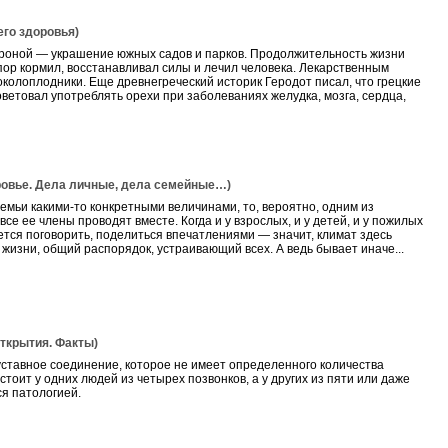
го здоровья)
 кроной — украшение южных садов и парков. Продолжительность жизни
х пор кормил, восстанавливал силы и лечил человека. Лекарственным
колоплодники. Еще древнегреческий историк Геродот писал, что грецкие
ветовал употреблять орехи при заболеваниях желудка, мозга, сердца,
вье. Дела личные, дела семейные…)
емьи какими-то конкретными величинами, то, вероятно, одним из
все ее члены проводят вместе. Когда и у взрослых, и у детей, и у пожилых
чется поговорить, поделиться впечатлениями — значит, климат здесь
жизни, общий распорядок, устраивающий всех. А ведь бывает иначе...
крытия. Факты)
уставное соединение, которое не имеет определенного количества
остоит у одних людей из четырех позвонков, а у других из пяти или даже
ся патологией.