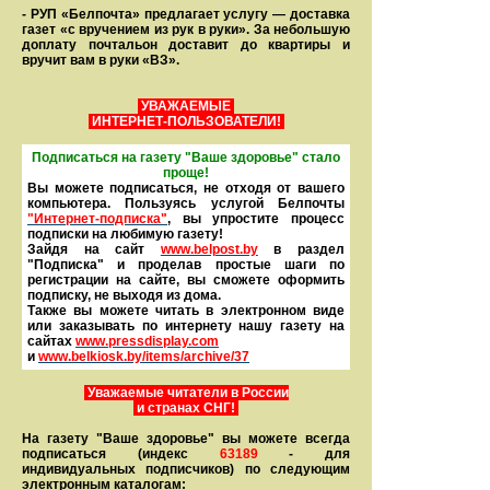
- РУП «Белпочта» предлагает услугу — доставка
газет «с вручением из рук в руки». За небольшую
доплату почтальон доставит до квартиры и
вручит вам в руки «ВЗ».
УВАЖАЕМЫЕ
ИНТЕРНЕТ-ПОЛЬЗОВАТЕЛИ!
Подписаться на газету "Ваше здоровье" стало
проще!
Вы можете подписаться, не отходя от вашего
компьютера. Пользуясь услугой Белпочты
"Интернет-подписка"
, вы упростите процесс
подписки на любимую газету!
Зайдя на сайт
www.belpost.by
в раздел
"Подписка" и проделав простые шаги по
регистрации на сайте, вы сможете оформить
под­писку, не выходя из дома.
Также вы можете читать в элек­тронном виде
или заказывать по интернету нашу газету на
сайтах
www.pressdisplay.com
и
www.
belkiosk.by
/items/archive/37
Уважаемые читатели в России
и странах СНГ!
На газету "Ваше здоровье" вы можете всегда
подписаться (индекс
63189
- для
индивидуальных подписчиков) по следующим
электронным каталогам: