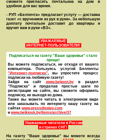
сможете пригласить почтальона на дом в
удобное для вас время.
- РУП «Белпочта» предлагает услугу — доставка
газет «с вручением из рук в руки». За небольшую
доплату почтальон доставит до квартиры и
вручит вам в руки «ВЗ».
УВАЖАЕМЫЕ
ИНТЕРНЕТ-ПОЛЬЗОВАТЕЛИ!
Подписаться на газету "Ваше здоровье" стало
проще!
Вы можете подписаться, не отходя от вашего
компьютера. Пользуясь услугой Белпочты
"Интернет-подписка"
, вы упростите процесс
подписки на любимую газету!
Зайдя на сайт
www.belpost.by
в раздел
"Подписка" и проделав простые шаги по
регистрации на сайте, вы сможете оформить
под­писку, не выходя из дома.
Также вы можете читать в элек­тронном виде
или заказывать по интернету нашу газету на
сайтах
www.pressdisplay.com
и
www.
belkiosk.by
/items/archive/37
Уважаемые читатели в России
и странах СНГ!
На газету "Ваше здоровье" вы можете всегда