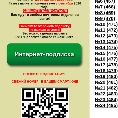
№6 (467)
Газету начнете получать уже с
сентября
2026
№7 (468)
года.
СПЕШИТЕ ПОДПИСАТЬСЯ!
№8 (469)
Вас ждут в любом почтовом отделении
№9 (470)
связи!
№10 (471)
Вы можете оформить подписку,
№11 (472)
не выходя из дома!
Это можно сделать на сайте
№12 (473)
РУП "Белпочта" или по ссылке ниже.
№13 (474)
№14 (475)
№15 (476)
№16 (477)
№17 (478)
№18 (479)
СПЕШИТЕ ПОДПИСАТЬСЯ!
№19 (480)
№20 (481)
СВЕЖИЙ НОМЕР - В ВАШЕМ СМАРТФОНЕ
№21 (482)
№22 (483)
№23 (484)
№24 (485)