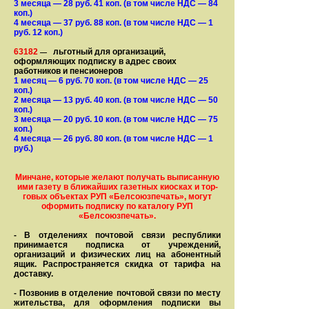
3 месяца
— 28
руб. 41 коп.
(в том числе НДС — 84
коп.)
4 месяца
— 37
руб. 88 коп.
(в том числе НДС — 1
руб. 12 коп.)
63182
льготный для организаций,
—
оформляющих подписку в адрес своих
работников и пенсионеров
1 месяц
— 6
руб. 70 коп.
(в том числе НДС — 25
коп.)
2 месяца
— 13
руб. 40 коп.
(в том числе НДС — 50
коп.)
3 месяца
— 20
руб. 10 коп.
(в том числе НДС — 75
коп.)
4 месяца
— 26
руб. 80 коп.
(в том числе НДС — 1
руб.)
Минчане, которые желают получать вы­писанную
ими газету в бли­жай­ших газет­ных киосках и тор­
го­вых объе­ктах РУП «Белсоюзпечать», могут
оформить под­пис­ку по ка­та­ло­гу РУП
«Белсоюзпечать».
- В отделениях почтовой связи рес­пуб­лики
принимается подписка от учреждений,
организаций и фи­зи­ческих лиц на абонентный
ящик. Распространяется скидка от тарифа на
доставку.
- Позвонив в отделение почтовой связи по месту
жительства, для оформления подписки вы