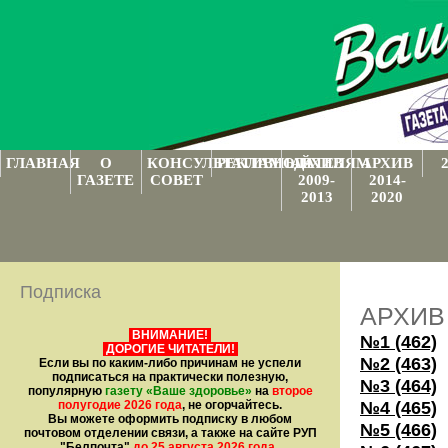
ГЛАВНАЯ
О
КОНСУЛЬТАТИВНЫЙ
РЕКЛАМОДАТЕЛЯМ
АРХИВ
АРХИВ
ГАЗЕТЕ
СОВЕТ
2009-
2014-
2013
2020
Подписка
АРХИВ
ВНИМАНИЕ!
№1 (462)
ДОРОГИЕ ЧИТАТЕЛИ!
№2 (463)
Если вы по каким-либо причинам не успели
подписаться на практически полезную,
№3 (464)
популярную
газету
«Ваше здоровье»
на
второе
№4 (465)
полугодие 2026 года
, не огорчайтесь.
Вы можете оформить подписку в любом
№5 (466)
почтовом отделении связи, а также на сайте РУП
"Белпочта"
до 25 августа 2026 года
.