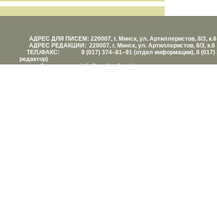
АДРЕС ДЛЯ ПИСЕМ: 220007, г. Минск, ул. Артиллеристов, 8/3, к.6
АДРЕС РЕДАКЦИИ: 220007, г. Минск, ул. Артиллеристов, 8/3, к.6
ТЕЛ./ФАКС: 8 (017) 374–81–91 (отдел информации), 8 (017) 
редактор)
е-mail: info@vashezdorovie.com