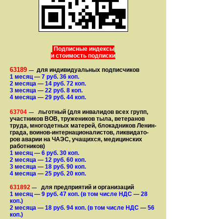
Подписные индексы
и стоимость подписки
63189
для индивидуальных подписчиков
—
1 месяц
— 7
руб. 36 коп.
2 месяца
— 14
руб. 72 коп.
3 месяца
— 22
руб. 8 коп.
4 месяца
— 29
руб. 44 коп.
63704
льготный (для ин­ва­лидов всех групп,
—
участ­ников ВОВ, труже­ни­ков тыла, ветеранов
труда, мно­го­­детных матерей, бло­­кад­ни­ков Ле­нин­
града, воинов-интернаци­о­на­­ли­стов, лик­ви­да­то­
ров аварии на ЧАЭС, уча­щихся, медицинских
работников)
1 месяц
— 6
руб. 30 коп.
2 месяца
— 12
руб. 60 коп.
3 месяца
— 18
руб. 90 коп.
4 месяца
— 25
руб. 20 коп.
631892
для предприятий и организаций
—
1 месяц
— 9
руб. 47 коп.
(в том числе НДС — 28
коп.)
2 месяца
— 18
руб. 94 коп.
(в том числе НДС — 56
коп.)