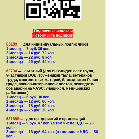
Подписные индексы
и стоимость подписки
63189
для индивидуальных подписчиков
—
1 месяц
— 7
руб. 36 коп.
2 месяца
— 14
руб. 72 коп.
3 месяца
— 22
руб. 8 коп.
4 месяца
— 29
руб. 44 коп.
63704
льготный (для ин­ва­лидов всех групп,
—
участ­ников ВОВ, труже­ни­ков тыла, ветеранов
труда, мно­го­­детных матерей, бло­­кад­ни­ков Ле­нин­
града, воинов-интернаци­о­на­­ли­стов, лик­ви­да­то­
ров аварии на ЧАЭС, уча­щихся, медицинских
работников)
1 месяц
— 6
руб. 30 коп.
2 месяца
— 12
руб. 60 коп.
3 месяца
— 18
руб. 90 коп.
4 месяца
— 25
руб. 20 коп.
631892
для предприятий и организаций
—
1 месяц
— 9
руб. 47 коп.
(в том числе НДС — 28
коп.)
2 месяца
— 18
руб. 94 коп.
(в том числе НДС — 56
коп.)