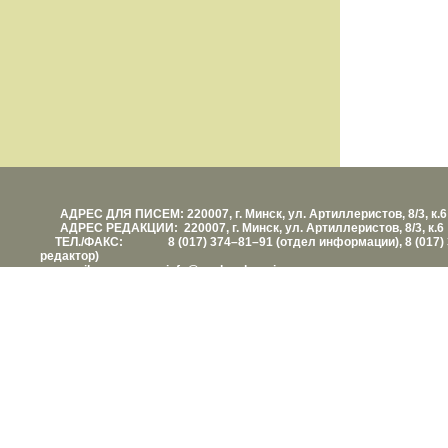
АДРЕС ДЛЯ ПИСЕМ: 220007, г. Минск, ул. Артиллеристов, 8/3, к.6
АДРЕС РЕДАКЦИИ: 220007, г. Минск, ул. Артиллеристов, 8/3, к.6
ТЕЛ./ФАКС: 8 (017) 374–81–91 (отдел информации), 8 (017) 
редактор)
е-mail: info@vashezdorovie.com