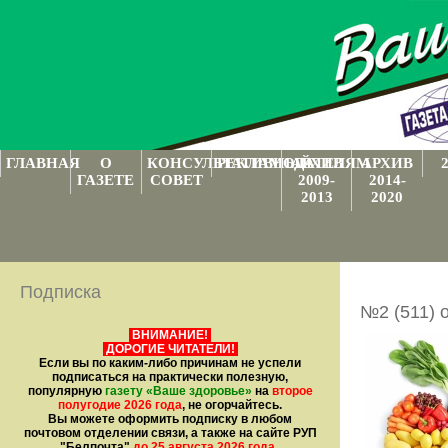
ГЛАВНАЯ
О
КОНСУЛЬТАТИВНЫЙ
РЕКЛАМОДАТЕЛЯМ
АРХИВ
АРХИВ
ГАЗЕТЕ
СОВЕТ
2009-
2014-
2013
2020
Подписка
№2 (511) 
ВНИМАНИЕ!
ДОРОГИЕ ЧИТАТЕЛИ!
Если вы по каким-либо причинам не успели
подписаться на практически полезную,
популярную
газету
«Ваше здоровье»
на
второе
полугодие 2026 года
, не огорчайтесь.
Вы можете оформить подписку в любом
почтовом отделении связи, а также на сайте РУП
"Белпочта"
до 25 августа 2026 года
.