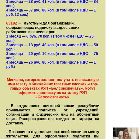
3 месяца
— 28
руб. 41 коп.
(в том числе НДС — 84
коп.)
4 месяца
— 37
руб. 88 коп.
(в том числе НДС — 1
руб. 12 коп.)
63182
льготный для организаций,
—
оформляющих подписку в адрес своих
работников и пенсионеров
1 месяц
— 6
руб. 70 коп.
(в том числе НДС — 25
коп.)
2 месяца
— 13
руб. 40 коп.
(в том числе НДС — 50
коп.)
3 месяца
— 20
руб. 10 коп.
(в том числе НДС — 75
коп.)
4 месяца
— 26
руб. 80 коп.
(в том числе НДС — 1
руб.)
Минчане, которые желают получать вы­писанную
ими газету в бли­жай­ших газет­ных киосках и тор­
го­вых объе­ктах РУП «Белсоюзпечать», могут
оформить под­пис­ку по ка­та­ло­гу РУП
«Белсоюзпечать».
- В отделениях почтовой связи рес­пуб­лики
принимается подписка от учреждений,
организаций и фи­зи­ческих лиц на абонентный
ящик. Распространяется скидка от тарифа на
доставку.
- Позвонив в отделение почтовой связи по месту
жительства, для оформления подписки вы