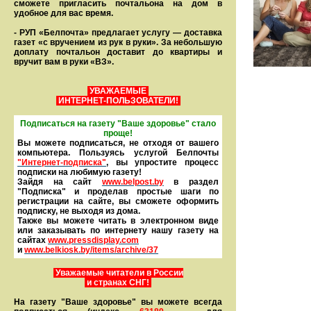
сможете пригласить почтальона на дом в
удобное для вас время.
- РУП «Белпочта» предлагает услугу — доставка
газет «с вручением из рук в руки». За небольшую
доплату почтальон доставит до квартиры и
вручит вам в руки «ВЗ».
УВАЖАЕМЫЕ
ИНТЕРНЕТ-ПОЛЬЗОВАТЕЛИ!
Подписаться на газету "Ваше здоровье" стало
проще!
Вы можете подписаться, не отходя от вашего
компьютера. Пользуясь услугой Белпочты
"Интернет-подписка"
, вы упростите процесс
подписки на любимую газету!
Зайдя на сайт
www.belpost.by
в раздел
"Подписка" и проделав простые шаги по
регистрации на сайте, вы сможете оформить
под­писку, не выходя из дома.
Также вы можете читать в элек­тронном виде
или заказывать по интернету нашу газету на
сайтах
www.pressdisplay.com
и
www.
belkiosk.by
/items/archive/37
Уважаемые читатели в России
и странах СНГ!
На газету "Ваше здоровье" вы можете всегда