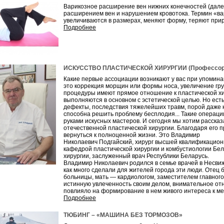
Варикозное расширение вен нижних конечностей (дал
расширением вен и нарушением кровотока. Термин «вари
увеличиваются в размерах, меняют форму, теряют при
Подробнее
ИСКУССТВО ПЛАСТИЧЕСКОЙ ХИРУРГИИ (Профессорс
Какие первые ассоциации возникают у вас при упоминан
это коррекция морщин или формы носа, увеличение груд
процедуры имеют прямое отношение к пластической хир
выполняются в основном с эстетической целью. Но ест
дефекты, последствия тяжелейших травм, порой даже к
способна решить проблему бесплодия... Такие операци
руками искусных мастеров. И сегодня мы хотим рассказ
отечественной пластической хирургии. Благодаря его
вернуться к полноценной жизни. Это Владимир
Николаевич Подгайский, хирург высшей квалификацион
кафедрой пластической хирургии и комбустиологии Б
хирургии, заслуженный врач Республики Беларусь.
Владимир Николаевич родился в семье врачей в Несвиже
как много сделали для жителей города эти люди. Отец
больницы, мать — кардиологом, заместителем главного 
истинную увлеченность своим делом, внимательное отн
повлияло на формирование в нем живого интереса к м
Подробнее
ТЮБИНГ – «МАШИНА БЕЗ ТОРМОЗОВ»