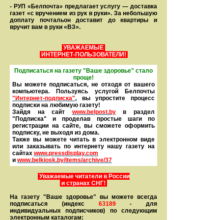
- РУП «Белпочта» предлагает услугу — доставка
газет «с вручением из рук в руки». За небольшую
доплату почтальон доставит до квартиры и
вручит вам в руки «ВЗ».
УВАЖАЕМЫЕ
ИНТЕРНЕТ-ПОЛЬЗОВАТЕЛИ!
Подписаться на газету "Ваше здоровье" стало
проще!
Вы можете подписаться, не отходя от вашего
компьютера. Пользуясь услугой Белпочты
"Интернет-подписка"
, вы упростите процесс
подписки на любимую газету!
Зайдя на сайт
www.belpost.by
в раздел
"Подписка" и проделав простые шаги по
регистрации на сайте, вы сможете оформить
под­писку, не выходя из дома.
Также вы можете читать в элек­тронном виде
или заказывать по интернету нашу газету на
сайтах
www.pressdisplay.com
и
www.
belkiosk.by
/items/archive/37
Уважаемые читатели в России
и странах СНГ!
На газету "Ваше здоровье" вы можете всегда
подписаться (индекс
63189
- для
индивидуальных подписчиков) по следующим
электронным каталогам: