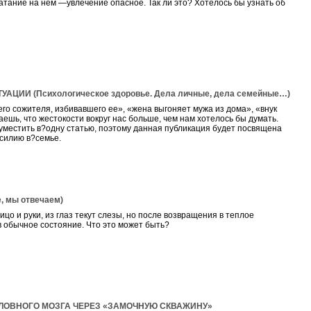
атание на нем —увлечение опасное. Так ли это? Хотелось бы узнать об
ИИ (Психологическое здоровье. Дела личные, дела семейные…)
го сожителя, избивавшего ее», «жена выгоняет мужа из дома», «внук
шь, что жестокости вокруг нас больше, чем нам хотелось бы думать.
уместить в?одну статью, поэтому данная публикация будет посвящена
силию в?семье.
 мы отвечаем)
цо и руки, из глаз текут слезы, но после возвращения в теплое
в обычное состояние. Что это может быть?
ЛОВНОГО МОЗГА ЧЕРЕЗ «ЗАМОЧНУЮ СКВАЖИНУ»