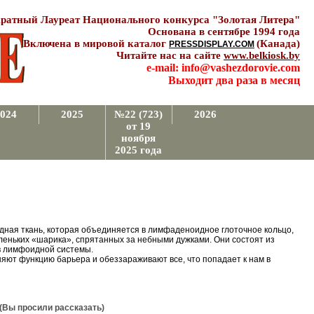
ратный Лауреат Национального конкурса "Золотая Литера"
Основана в сентябре 1994 года
Включена в мировой каталог
(Канада)
PRESSDISPLAY.COM
Читайте нас на сайте
www.belkiosk.by
e-mail: info@vashezdorovie.com
Выходит два раза в месяц
024
2025
№22 (723)
2026
от 19
ноября
2025 года
идная ткань, которая объединяется в лимфаденоидное глоточное кольцо,
ньких «шарика», спрятанных за небными дужками. Они состоят из
в лимфоидной системы.
яют функцию барьера и обеззараживают все, что попадает к нам в
 просили рассказать)