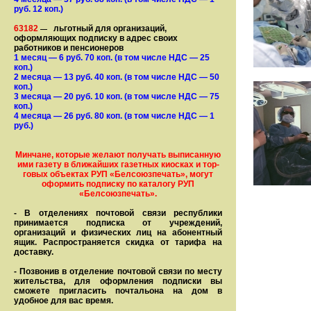
руб. 12 коп.)
63182
льготный для организаций,
—
оформляющих подписку в адрес своих
работников и пенсионеров
1 месяц
— 6
руб. 70 коп.
(в том числе НДС — 25
коп.)
2 месяца
— 13
руб. 40 коп.
(в том числе НДС — 50
коп.)
3 месяца
— 20
руб. 10 коп.
(в том числе НДС — 75
коп.)
4 месяца
— 26
руб. 80 коп.
(в том числе НДС — 1
руб.)
Минчане, которые желают получать вы­писанную
ими газету в бли­жай­ших газет­ных киосках и тор­
го­вых объе­ктах РУП «Белсоюзпечать», могут
оформить под­пис­ку по ка­та­ло­гу РУП
«Белсоюзпечать».
- В отделениях почтовой связи рес­пуб­лики
принимается подписка от учреждений,
организаций и фи­зи­ческих лиц на абонентный
ящик. Распространяется скидка от тарифа на
доставку.
- Позвонив в отделение почтовой связи по месту
жительства, для оформления подписки вы
сможете пригласить почтальона на дом в
удобное для вас время.