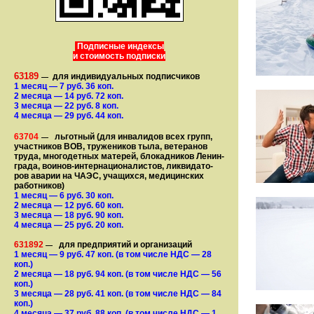
Подписные индексы
и стоимость подписки
63189
для индивидуальных подписчиков
—
1 месяц
— 7
руб. 36 коп.
2 месяца
— 14
руб. 72 коп.
3 месяца
— 22
руб. 8 коп.
4 месяца
— 29
руб. 44 коп.
63704
льготный (для ин­ва­лидов всех групп,
—
участ­ников ВОВ, труже­ни­ков тыла, ветеранов
труда, мно­го­­детных матерей, бло­­кад­ни­ков Ле­нин­
града, воинов-интернаци­о­на­­ли­стов, лик­ви­да­то­
ров аварии на ЧАЭС, уча­щихся, медицинских
работников)
1 месяц
— 6
руб. 30 коп.
2 месяца
— 12
руб. 60 коп.
3 месяца
— 18
руб. 90 коп.
4 месяца
— 25
руб. 20 коп.
631892
для предприятий и организаций
—
1 месяц
— 9
руб. 47 коп.
(в том числе НДС — 28
коп.)
2 месяца
— 18
руб. 94 коп.
(в том числе НДС — 56
коп.)
3 месяца
— 28
руб. 41 коп.
(в том числе НДС — 84
коп.)
4 месяца
— 37
руб. 88 коп.
(в том числе НДС — 1