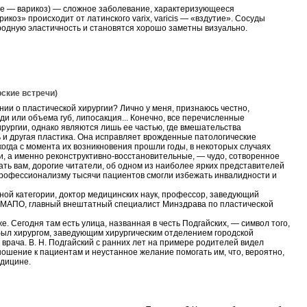
ее — варикоз) — сложное заболевание, характеризующееся
коз» происходит от латинского varix, varicis — «вздутие». Сосуды
родную эластичность и становятся хорошо заметны визуально.
кие встречи)
ии о пластической хирургии? Лично у меня, признаюсь честно,
и или объема губ, липосакция... Конечно, все перечисленные
ургии, однако являются лишь ее частью, где вмешательства
ь и другая пластика. Она исправляет врожденные патологические
огда с момента их возникновения прошли годы, в некоторых случаях
и, а именно реконструктивно-восстановительные, — чудо, сотворенное
ать вам, дорогие читатели, об одном из наиболее ярких представителей
 профессионализму тысячи пациентов смогли избежать инвалидности и
ной категории, доктор медицинских наук, профессор, заведующий
елМАПО, главный внештатный специалист Минздрава по пластической
. Сегодня там есть улица, названная в честь Подгайских, — символ того,
 был хирургом, заведующим хирургическим отделением городской
врача. В. Н. Подгайский с ранних лет на примере родителей видел
ошение к пациентам и неустанное желание помогать им, что, вероятно,
едицине.