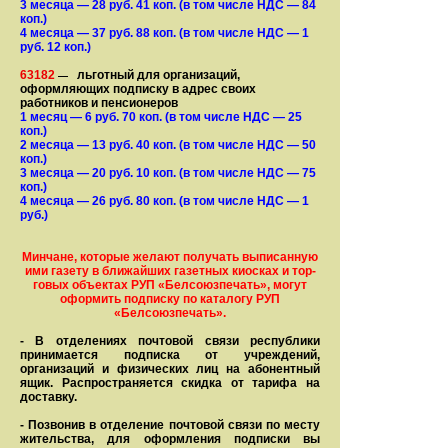
3 месяца
— 28
руб. 41 коп.
(в том числе НДС — 84
коп.)
4 месяца
— 37
руб. 88 коп.
(в том числе НДС — 1
руб. 12 коп.)
63182
льготный для организаций,
—
оформляющих подписку в адрес своих
работников и пенсионеров
1 месяц
— 6
руб. 70 коп.
(в том числе НДС — 25
коп.)
2 месяца
— 13
руб. 40 коп.
(в том числе НДС — 50
коп.)
3 месяца
— 20
руб. 10 коп.
(в том числе НДС — 75
коп.)
4 месяца
— 26
руб. 80 коп.
(в том числе НДС — 1
руб.)
Минчане, которые желают получать вы­писанную
ими газету в бли­жай­ших газет­ных киосках и тор­
го­вых объе­ктах РУП «Белсоюзпечать», могут
оформить под­пис­ку по ка­та­ло­гу РУП
«Белсоюзпечать».
- В отделениях почтовой связи рес­пуб­лики
принимается подписка от учреждений,
организаций и фи­зи­ческих лиц на абонентный
ящик. Распространяется скидка от тарифа на
доставку.
- Позвонив в отделение почтовой связи по месту
жительства, для оформления подписки вы