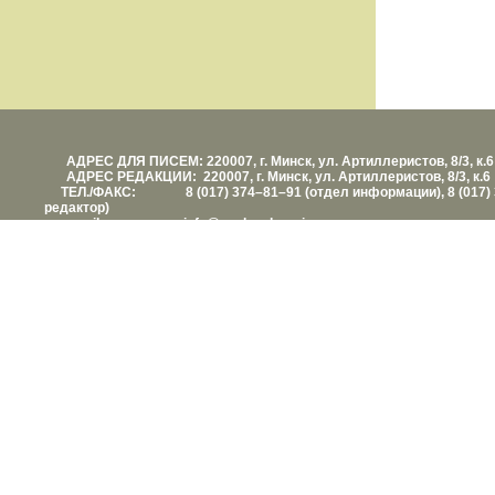
АДРЕС ДЛЯ ПИСЕМ: 220007, г. Минск, ул. Артиллеристов, 8/3, к.6
АДРЕС РЕДАКЦИИ: 220007, г. Минск, ул. Артиллеристов, 8/3, к.6
ТЕЛ./ФАКС: 8 (017) 374–81–91 (отдел информации), 8 (017) 
редактор)
е-mail: info@vashezdorovie.com