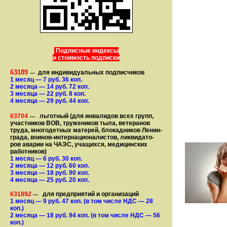
Подписные индексы
и стоимость подписки
63189
для индивидуальных подписчиков
—
1 месяц
— 7
руб. 36 коп.
2 месяца
— 14
руб. 72 коп.
3 месяца
— 22
руб. 8 коп.
4 месяца
— 29
руб. 44 коп.
63704
льготный (для ин­ва­лидов всех групп,
—
участ­ников ВОВ, труже­ни­ков тыла, ветеранов
труда, мно­го­­детных матерей, бло­­кад­ни­ков Ле­нин­
града, воинов-интернаци­о­на­­ли­стов, лик­ви­да­то­
ров аварии на ЧАЭС, уча­щихся, медицинских
работников)
1 месяц
— 6
руб. 30 коп.
2 месяца
— 12
руб. 60 коп.
3 месяца
— 18
руб. 90 коп.
4 месяца
— 25
руб. 20 коп.
631892
для предприятий и организаций
—
1 месяц
— 9
руб. 47 коп.
(в том числе НДС — 28
коп.)
2 месяца
— 18
руб. 94 коп.
(в том числе НДС — 56
коп.)