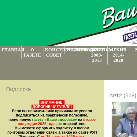
ГЛАВНАЯ
О
КОНСУЛЬТАТИВНЫЙ
РЕКЛАМОДАТЕЛЯМ
АРХИВ
АРХИВ
ГАЗЕТЕ
СОВЕТ
2009-
2014-
2013
2020
Подписка
№12 (569)
ВНИМАНИЕ!
ДОРОГИЕ ЧИТАТЕЛИ!
Если вы по каким-либо причинам не успели
подписаться на практически полезную,
популярную
газету
«Ваше здоровье»
на
второе
полугодие 2026 года
, не огорчайтесь.
Вы можете оформить подписку в любом
почтовом отделении связи, а также на сайте РУП
"Белпочта"
до 25 августа 2026 года
.