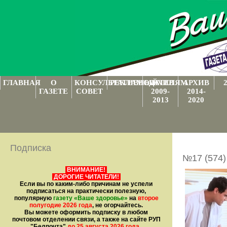
ГЛАВНАЯ
О
КОНСУЛЬТАТИВНЫЙ
РЕКЛАМОДАТЕЛЯМ
АРХИВ
АРХИВ
ГАЗЕТЕ
СОВЕТ
2009-
2014-
2013
2020
Подписка
№17 (574)
ВНИМАНИЕ!
ДОРОГИЕ ЧИТАТЕЛИ!
Если вы по каким-либо причинам не успели
подписаться на практически полезную,
популярную
газету
«Ваше здоровье»
на
второе
полугодие 2026 года
, не огорчайтесь.
Вы можете оформить подписку в любом
почтовом отделении связи, а также на сайте РУП
"Белпочта"
до 25 августа 2026 года
.