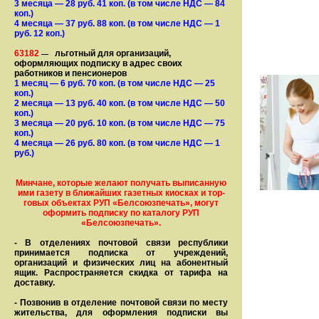
3 месяца
— 28
руб. 41 коп.
(в том числе НДС — 84
коп.)
4 месяца
— 37
руб. 88 коп.
(в том числе НДС — 1
руб. 12 коп.)
63182
льготный для организаций,
—
оформляющих подписку в адрес своих
работников и пенсионеров
1 месяц
— 6
руб. 70 коп.
(в том числе НДС — 25
коп.)
2 месяца
— 13
руб. 40 коп.
(в том числе НДС — 50
коп.)
3 месяца
— 20
руб. 10 коп.
(в том числе НДС — 75
коп.)
4 месяца
— 26
руб. 80 коп.
(в том числе НДС — 1
руб.)
Минчане, которые желают получать вы­писанную
ими газету в бли­жай­ших газет­ных киосках и тор­
го­вых объе­ктах РУП «Белсоюзпечать», могут
оформить под­пис­ку по ка­та­ло­гу РУП
«Белсоюзпечать».
- В отделениях почтовой связи рес­пуб­лики
принимается подписка от учреждений,
организаций и фи­зи­ческих лиц на абонентный
ящик. Распространяется скидка от тарифа на
доставку.
- Позвонив в отделение почтовой связи по месту
жительства, для оформления подписки вы