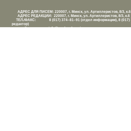
АДРЕС ДЛЯ ПИСЕМ: 220007, г. Минск, ул. Артиллеристов, 8/3, к.6
АДРЕС РЕДАКЦИИ: 220007, г. Минск, ул. Артиллеристов, 8/3, к.6
ТЕЛ./ФАКС: 8 (017) 374–81–91 (отдел информации), 8 (017) 
редактор)
е-mail: info@vashezdorovie.com