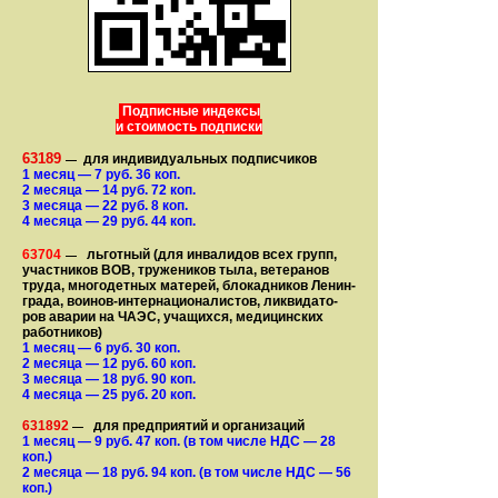
Подписные индексы
и стоимость подписки
63189
для индивидуальных подписчиков
—
1 месяц
— 7
руб. 36 коп.
2 месяца
— 14
руб. 72 коп.
3 месяца
— 22
руб. 8 коп.
4 месяца
— 29
руб. 44 коп.
63704
льготный (для ин­ва­лидов всех групп,
—
участ­ников ВОВ, труже­ни­ков тыла, ветеранов
труда, мно­го­­детных матерей, бло­­кад­ни­ков Ле­нин­
града, воинов-интернаци­о­на­­ли­стов, лик­ви­да­то­
ров аварии на ЧАЭС, уча­щихся, медицинских
работников)
1 месяц
— 6
руб. 30 коп.
2 месяца
— 12
руб. 60 коп.
3 месяца
— 18
руб. 90 коп.
4 месяца
— 25
руб. 20 коп.
631892
для предприятий и организаций
—
1 месяц
— 9
руб. 47 коп.
(в том числе НДС — 28
коп.)
2 месяца
— 18
руб. 94 коп.
(в том числе НДС — 56
коп.)