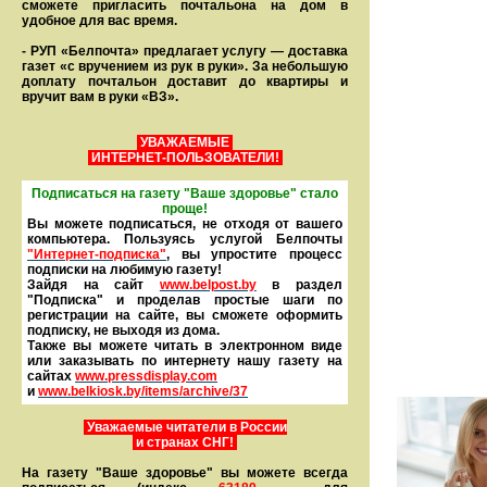
сможете пригласить почтальона на дом в
удобное для вас время.
- РУП «Белпочта» предлагает услугу — доставка
газет «с вручением из рук в руки». За небольшую
доплату почтальон доставит до квартиры и
вручит вам в руки «ВЗ».
УВАЖАЕМЫЕ
ИНТЕРНЕТ-ПОЛЬЗОВАТЕЛИ!
Подписаться на газету "Ваше здоровье" стало
проще!
Вы можете подписаться, не отходя от вашего
компьютера. Пользуясь услугой Белпочты
"Интернет-подписка"
, вы упростите процесс
подписки на любимую газету!
Зайдя на сайт
www.belpost.by
в раздел
"Подписка" и проделав простые шаги по
регистрации на сайте, вы сможете оформить
под­писку, не выходя из дома.
Также вы можете читать в элек­тронном виде
или заказывать по интернету нашу газету на
сайтах
www.pressdisplay.com
и
www.
belkiosk.by
/items/archive/37
Уважаемые читатели в России
и странах СНГ!
На газету "Ваше здоровье" вы можете всегда