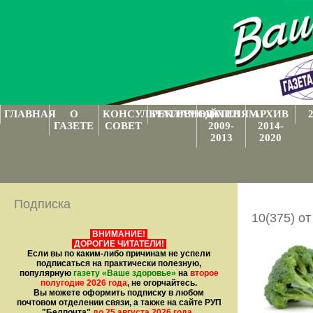
ГЛАВНАЯ
О
КОНСУЛЬТАТИВНЫЙ
РЕКЛАМОДАТЕЛЯМ
АРХИВ
АРХИВ
ГАЗЕТЕ
СОВЕТ
2009-
2014-
2013
2020
Подписка
10(375) от
ВНИМАНИЕ!
ДОРОГИЕ ЧИТАТЕЛИ!
Если вы по каким-либо причинам не успели
подписаться на практически полезную,
популярную
газету
«Ваше здоровье»
на
второе
полугодие 2026 года
, не огорчайтесь.
Вы можете оформить подписку в любом
почтовом отделении связи, а также на сайте РУП
"Белпочта"
до 25 августа 2026 года
.