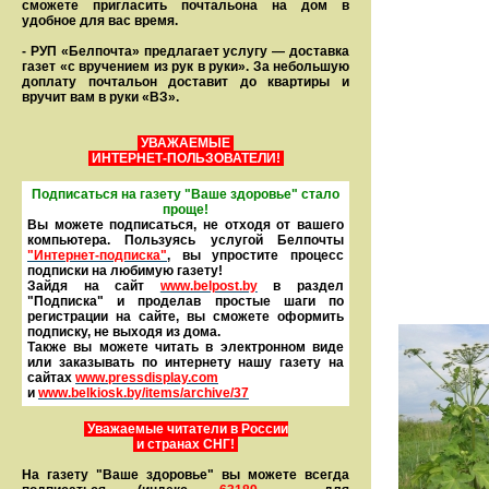
сможете пригласить почтальона на дом в
удобное для вас время.
- РУП «Белпочта» предлагает услугу — доставка
газет «с вручением из рук в руки». За небольшую
доплату почтальон доставит до квартиры и
вручит вам в руки «ВЗ».
УВАЖАЕМЫЕ
ИНТЕРНЕТ-ПОЛЬЗОВАТЕЛИ!
Подписаться на газету "Ваше здоровье" стало
проще!
Вы можете подписаться, не отходя от вашего
компьютера. Пользуясь услугой Белпочты
"Интернет-подписка"
, вы упростите процесс
подписки на любимую газету!
Зайдя на сайт
www.belpost.by
в раздел
"Подписка" и проделав простые шаги по
регистрации на сайте, вы сможете оформить
под­писку, не выходя из дома.
Также вы можете читать в элек­тронном виде
или заказывать по интернету нашу газету на
сайтах
www.pressdisplay.com
и
www.
belkiosk.by
/items/archive/37
Уважаемые читатели в России
и странах СНГ!
На газету "Ваше здоровье" вы можете всегда