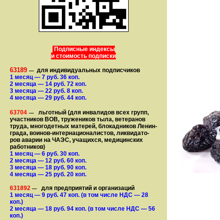
Подписные индексы
и стоимость подписки
63189
для индивидуальных подписчиков
—
1 месяц
— 7
руб. 36 коп.
2 месяца
— 14
руб. 72 коп.
3 месяца
— 22
руб. 8 коп.
4 месяца
— 29
руб. 44 коп.
63704
льготный (для ин­ва­лидов всех групп,
—
участ­ников ВОВ, труже­ни­ков тыла, ветеранов
труда, мно­го­­детных матерей, бло­­кад­ни­ков Ле­нин­
града, воинов-интернаци­о­на­­ли­стов, лик­ви­да­то­
ров аварии на ЧАЭС, уча­щихся, медицинских
работников)
1 месяц
— 6
руб. 30 коп.
2 месяца
— 12
руб. 60 коп.
3 месяца
— 18
руб. 90 коп.
4 месяца
— 25
руб. 20 коп.
631892
для предприятий и организаций
—
1 месяц
— 9
руб. 47 коп.
(в том числе НДС — 28
коп.)
2 месяца
— 18
руб. 94 коп.
(в том числе НДС — 56
коп.)