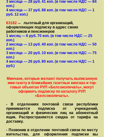
3 месяца
— 28
руб. 41 коп.
(в том числе НДС — 84
коп.)
4 месяца
— 37
руб. 88 коп.
(в том числе НДС — 1
руб. 12 коп.)
63182
льготный для организаций,
—
оформляющих подписку в адрес своих
работников и пенсионеров
1 месяц
— 6
руб. 70 коп.
(в том числе НДС — 25
коп.)
2 месяца
— 13
руб. 40 коп.
(в том числе НДС — 50
коп.)
3 месяца
— 20
руб. 10 коп.
(в том числе НДС — 75
коп.)
4 месяца
— 26
руб. 80 коп.
(в том числе НДС — 1
руб.)
Минчане, которые желают получать вы­писанную
ими газету в бли­жай­ших газет­ных киосках и тор­
го­вых объе­ктах РУП «Белсоюзпечать», могут
оформить под­пис­ку по ка­та­ло­гу РУП
«Белсоюзпечать».
- В отделениях почтовой связи рес­пуб­лики
принимается подписка от учреждений,
организаций и фи­зи­ческих лиц на абонентный
ящик. Распространяется скидка от тарифа на
доставку.
- Позвонив в отделение почтовой связи по месту
жительства, для оформления подписки вы