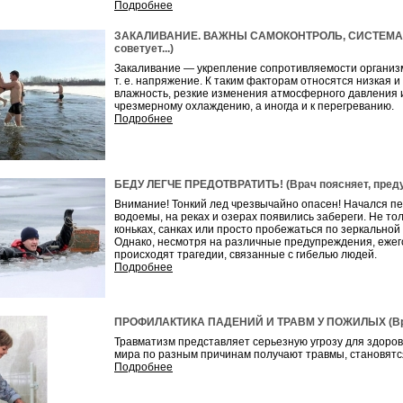
Подробнее
ЗАКАЛИВАНИЕ. ВАЖНЫ САМОКОНТРОЛЬ, СИСТЕМА И 
советует...)
Закаливание — укрепление сопротивляемости организ
т. е. напряжение. К таким факторам относятся низкая
влажность, резкие изменения атмосферного давления и
чрезмерному охлаждению, а иногда и к перегреванию.
Подробнее
БЕДУ ЛЕГЧЕ ПРЕДОТВРАТИТЬ! (Врач поясняет, предуп
Внимание! Тонкий лед чрезвычайно опасен! Начался п
водоемы, на реках и озерах появились забереги. Не то
коньках, санках или просто пробежаться по зеркальной 
Однако, несмотря на различные предупреждения, ежег
происходят трагедии, связанные с гибелью людей.
Подробнее
ПРОФИЛАКТИКА ПАДЕНИЙ И ТРАВМ У ПОЖИЛЫХ (Врач п
Травматизм представляет серьезную угрозу для здоров
мира по разным причинам получают травмы, становятс
Подробнее