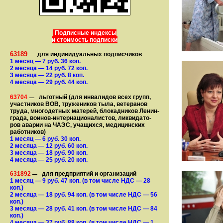
Подписные индексы
и стоимость подписки
63189
для индивидуальных подписчиков
—
1 месяц
— 7
руб. 36 коп.
2 месяца
— 14
руб. 72 коп.
3 месяца
— 22
руб. 8 коп.
4 месяца
— 29
руб. 44 коп.
63704
льготный (для ин­ва­лидов всех групп,
—
участ­ников ВОВ, труже­ни­ков тыла, ветеранов
труда, мно­го­­детных матерей, бло­­кад­ни­ков Ле­нин­
града, воинов-интернаци­о­на­­ли­стов, лик­ви­да­то­
ров аварии на ЧАЭС, уча­щихся, медицинских
работников)
1 месяц
— 6
руб. 30 коп.
2 месяца
— 12
руб. 60 коп.
3 месяца
— 18
руб. 90 коп.
4 месяца
— 25
руб. 20 коп.
631892
для предприятий и организаций
—
1 месяц
— 9
руб. 47 коп.
(в том числе НДС — 28
коп.)
2 месяца
— 18
руб. 94 коп.
(в том числе НДС — 56
коп.)
3 месяца
— 28
руб. 41 коп.
(в том числе НДС — 84
коп.)
4 месяца
— 37
руб. 88 коп.
(в том числе НДС — 1