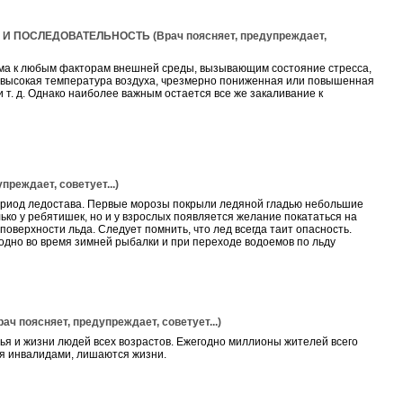
ПОСЛЕДОВАТЕЛЬНОСТЬ (Врач поясняет, предупреждает,
ма к любым факторам внешней среды, вызывающим состояние стресса,
 и высокая температура воздуха, чрезмерно пониженная или повышенная
 т. д. Однако наиболее важным остается все же закаливание к
реждает, советует...)
ериод ледостава. Первые морозы покрыли ледяной гладью небольшие
лько у ребятишек, но и у взрослых появляется желание покататься на
поверхности льда. Следует помнить, что лед всегда таит опасность.
одно во время зимней рыбалки и при переходе водоемов по льду
оясняет, предупреждает, советует...)
ья и жизни людей всех возрастов. Ежегодно миллионы жителей всего
я инвалидами, лишаются жизни.