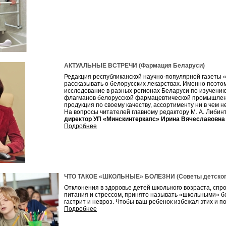
АКТУАЛЬНЫЕ ВСТРЕЧИ (Фармация Беларуси)
Редакция республиканской научно-популярной газеты 
рассказывать о белорусских лекарствах. Именно поэт
исследование в разных регионах Беларуси по изучени
флагманов белорусской фармацевтической промышлен
продукция по своему качеству, ассортименту ни в чем 
На вопросы читателей главному редактору М. А. Либин
директор УП «Минскинтеркапс» Ирина Вячеславовн
Подробнее
ЧТО ТАКОЕ «ШКОЛЬНЫЕ» БОЛЕЗНИ (Советы детского
Отклонения в здоровье детей школьного возраста, сп
питания и стрессом, принято называть «школьными» бо
гастрит и невроз. Чтобы ваш ребенок избежал этих и 
Подробнее