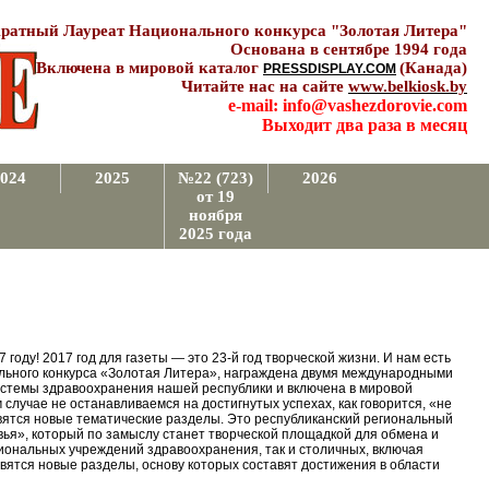
ратный Лауреат Национального конкурса "Золотая Литера"
Основана в сентябре 1994 года
Включена в мировой каталог
(Канада)
PRESSDISPLAY.COM
Читайте нас на сайте
www.belkiosk.by
e-mail: info@vashezdorovie.com
Выходит два раза в месяц
024
2025
№22 (723)
2026
от 19
ноября
2025 года
 году! 2017 год для газеты — это 23-й год творческой жизни. И нам есть
льного конкурса «Золотая Литера», награждена двумя международными
истемы здравоохранения нашей республики и включена в мировой
 случае не останавливаемся на достигнутых успехах, как говорится, «не
оявятся новые тематические разделы. Это республиканский региональный
ья», который по замыслу станет творческой площадкой для обмена и
иональных учреждений здравоохранения, так и столичных, включая
вятся новые разделы, основу которых составят достижения в области