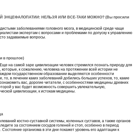
ЭНЦЕФАЛОПАТИИ: НЕЛЬЗЯ ИЛИ ВСЕ-ТАКИ МОЖНО? (Вы просили
дистыми заболеваниями головного мозга, в медицинской среде чаще
иалистам-экспертам с вопросами и проблемами по допуску к управлению
сто задаваемые вопросы.
 в прошлое)
Еще на самой заре цивилизации человек стремился познать природу для
, которые, к сожалению, человека на протяжении всей истории не
 каждом государственном образовании выделяются особенности
 то, в лечении каких заболеваний добились больших успехов, то, какие
знакомить вас, дорогие читатели, с особенностями медицины древних
которой у вас будет возможность совершить увлекательную,
еческой цивилизации, к истокам медицины.
да
леваний костно-суставной системы, коленных суставов, а также органов
следите за состоянием сосудов голеней и стоп, особенно в период
. Состояние организма в эти дни покажет уровень его адаптации к