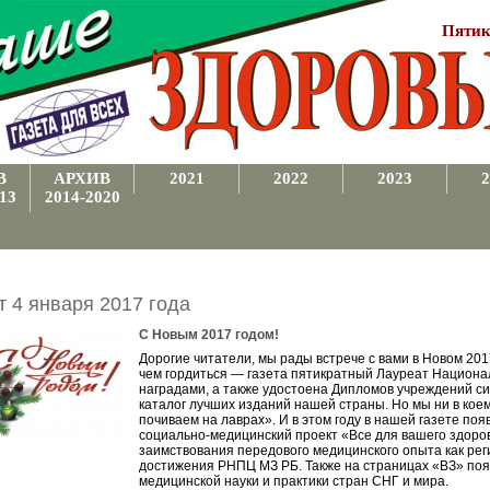
Пятик
В
АРХИВ
2021
2022
2023
2
13
2014-2020
т 4 января 2017 года
С Новым 2017 годом!
Дорогие читатели, мы рады встрече с вами в Новом 2017
чем гордиться — газета пятикратный Лауреат Национа
наградами, а также удостоена Дипломов учреждений с
каталог лучших изданий нашей страны. Но мы ни в коем
почиваем на лаврах». И в этом году в нашей газете п
социально-медицинский проект «Все для вашего здоров
заимствования передового медицинского опыта как рег
достижения РНПЦ МЗ РБ. Также на страницах «ВЗ» поя
медицинской науки и практики стран СНГ и мира.