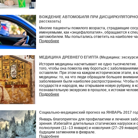
ВОЖДЕНИЕ АВТОМОБИЛЯ ПРИ ДИСЦИРКУЛЯТОРНОЙ 
рассказать)
Многие пациенты пожилого возраста, страдающие сосу
именуемыми, как «энцефалопатия», обращаются к спец
автомобилем. Мы попытались ответить на наиболее ча
Подробнее
МЕДИЦИНА ДРЕВНЕГО ЕГИПТА (Медицина: экскурсии
История медицины насчитывает не одно тысячелетие. 
того, чтобы она помогла ему бороться с заболеваниями
оставляли. При этом на каждом историческом этапе, в
медицины: то, на что люди обращали большее внимание,
заболевания были наиболее распространены. Чтобы по
государств и народов, мы открываем новую рубрику, в 
познавательную экскурсию в прошлое, к истокам челов
Подробнее
Социально-медицинский прогноз на ЯНВАРЬ 2017 го
Январь благоприятен для профилактики и лечения забо
зрения. Избегайте длительных статических нагрузок и 
полнолуния (11–13 января) и новолуния (27–29 января)
будущим затмениям в феврале.
Подробнее