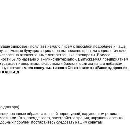
«Ваше здоровье» получает немало писем с просьбой подробнее и чаще
ому с помощью будущих социологов мы недавно провели социологическое
ю спроса на отечественные лекарственные препараты. В числе
ности было названо УП «Минскинтеркапс». Выпускаемая предприятием
не уступает импортным лекарствам и биологически активным добавкам.
тову отвечает
член консультативного Совета газеты «Ваше здоровье»,
а ПОДОБЕД.
 доктора)
ровоцированные образовательной перегрузкой, нарушением режима
лезнями. Это, прежде всего, расстройства зрения, нарушения осанки,
подобных проблем, постарайтесь следовать нашим советам.