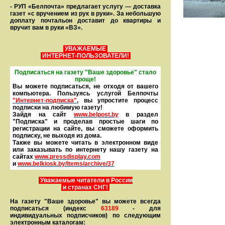
- РУП «Белпочта» предлагает услугу — доставка
газет «с вручением из рук в руки». За небольшую
доплату почтальон доставит до квартиры и
вручит вам в руки «ВЗ».
УВАЖАЕМЫЕ
ИНТЕРНЕТ-ПОЛЬЗОВАТЕЛИ!
Подписаться на газету "Ваше здоровье" стало
проще!
Вы можете подписаться, не отходя от вашего
компьютера. Пользуясь услугой Белпочты
"Интернет-подписка"
, вы упростите процесс
подписки на любимую газету!
Зайдя на сайт
www.belpost.by
в раздел
"Подписка" и проделав простые шаги по
регистрации на сайте, вы сможете оформить
под­писку, не выходя из дома.
Также вы можете читать в элек­тронном виде
или заказывать по интернету нашу газету на
сайтах
www.pressdisplay.com
и
www.
belkiosk.by
/items/archive/37
Уважаемые читатели в России
и странах СНГ!
На газету "Ваше здоровье" вы можете всегда
подписаться (индекс
63189
- для
индивидуальных подписчиков) по следующим
электронным каталогам: