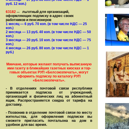
руб. 12 коп.)
63182
льготный для организаций,
—
оформляющих подписку в адрес своих
работников и пенсионеров
1 месяц
— 6
руб. 70 коп.
(в том числе НДС — 25
коп.)
2 месяца
— 13
руб. 40 коп.
(в том числе НДС — 50
коп.)
3 месяца
— 20
руб. 10 коп.
(в том числе НДС — 75
коп.)
4 месяца
— 26
руб. 80 коп.
(в том числе НДС — 1
руб.)
Минчане, которые желают получать вы­писанную
ими газету в бли­жай­ших газет­ных киосках и тор­
го­вых объе­ктах РУП «Белсоюзпечать», могут
оформить под­пис­ку по ка­та­ло­гу РУП
«Белсоюзпечать».
- В отделениях почтовой связи рес­пуб­лики
принимается подписка от учреждений,
организаций и фи­зи­ческих лиц на абонентный
ящик. Распространяется скидка от тарифа на
доставку.
- Позвонив в отделение почтовой связи по месту
жительства, для оформления подписки вы
сможете пригласить почтальона на дом в
удобное для вас время.