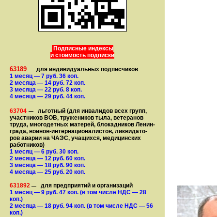
Подписные индексы
и стоимость подписки
63189
для индивидуальных подписчиков
—
1 месяц
— 7
руб. 36 коп.
2 месяца
— 14
руб. 72 коп.
3 месяца
— 22
руб. 8 коп.
4 месяца
— 29
руб. 44 коп.
63704
льготный (для ин­ва­лидов всех групп,
—
участ­ников ВОВ, труже­ни­ков тыла, ветеранов
труда, мно­го­­детных матерей, бло­­кад­ни­ков Ле­нин­
града, воинов-интернаци­о­на­­ли­стов, лик­ви­да­то­
ров аварии на ЧАЭС, уча­щихся, медицинских
работников)
1 месяц
— 6
руб. 30 коп.
2 месяца
— 12
руб. 60 коп.
3 месяца
— 18
руб. 90 коп.
4 месяца
— 25
руб. 20 коп.
631892
для предприятий и организаций
—
1 месяц
— 9
руб. 47 коп.
(в том числе НДС — 28
коп.)
2 месяца
— 18
руб. 94 коп.
(в том числе НДС — 56
коп.)