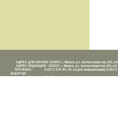
АДРЕС ДЛЯ ПИСЕМ: 220007, г. Минск, ул. Артиллеристов, 8/3, к.6
АДРЕС РЕДАКЦИИ: 220007, г. Минск, ул. Артиллеристов, 8/3, к.6
ТЕЛ./ФАКС: 8 (017) 374–81–91 (отдел информации), 8 (017) 
редактор)
е-mail: info@vashezdorovie.com