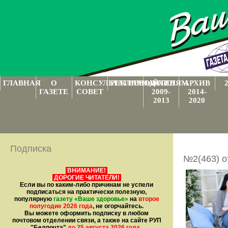
ГЛАВНАЯ
О
КОНСУЛЬТАТИВНЫЙ
РЕКЛАМОДАТЕЛЯМ
АРХИВ
АРХИВ
ГАЗЕТЕ
СОВЕТ
2009-
2014-
2013
2020
Подписка
№2(463) о
ВНИМАНИЕ!
ДОРОГИЕ ЧИТАТЕЛИ!
Если вы по каким-либо причинам не успели
подписаться на практически полезную,
популярную
газету
«Ваше здоровье»
на
второе
полугодие 2026 года
, не огорчайтесь.
Вы можете оформить подписку в любом
почтовом отделении связи, а также на сайте РУП
"Белпочта"
до 25 августа 2026 года
.