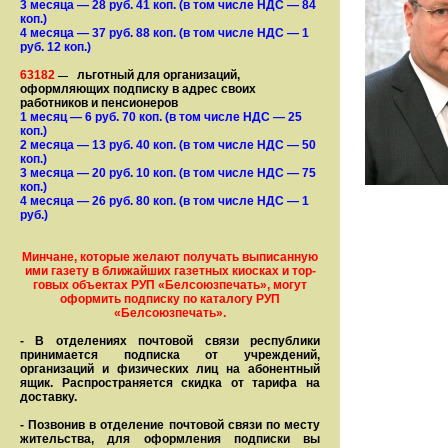
3 месяца
— 28
руб. 41 коп.
(в том числе НДС — 84
коп.)
4 месяца
— 37
руб. 88 коп.
(в том числе НДС — 1
руб. 12 коп.)
63182
льготный для организаций,
—
оформляющих подписку в адрес своих
работников и пенсионеров
1 месяц
— 6
руб. 70 коп.
(в том числе НДС — 25
коп.)
2 месяца
— 13
руб. 40 коп.
(в том числе НДС — 50
коп.)
3 месяца
— 20
руб. 10 коп.
(в том числе НДС — 75
коп.)
4 месяца
— 26
руб. 80 коп.
(в том числе НДС — 1
руб.)
Минчане, которые желают получать вы­писанную
ими газету в бли­жай­ших газет­ных киосках и тор­
го­вых объе­ктах РУП «Белсоюзпечать», могут
оформить под­пис­ку по ка­та­ло­гу РУП
«Белсоюзпечать».
- В отделениях почтовой связи рес­пуб­лики
принимается подписка от учреждений,
организаций и фи­зи­ческих лиц на абонентный
ящик. Распространяется скидка от тарифа на
доставку.
- Позвонив в отделение почтовой связи по месту
жительства, для оформления подписки вы