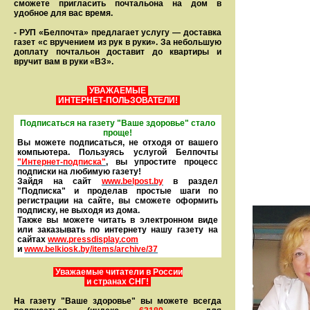
сможете пригласить почтальона на дом в
удобное для вас время.
- РУП «Белпочта» предлагает услугу — доставка
газет «с вручением из рук в руки». За небольшую
доплату почтальон доставит до квартиры и
вручит вам в руки «ВЗ».
УВАЖАЕМЫЕ
ИНТЕРНЕТ-ПОЛЬЗОВАТЕЛИ!
Подписаться на газету "Ваше здоровье" стало
проще!
Вы можете подписаться, не отходя от вашего
компьютера. Пользуясь услугой Белпочты
"Интернет-подписка"
, вы упростите процесс
подписки на любимую газету!
Зайдя на сайт
www.belpost.by
в раздел
"Подписка" и проделав простые шаги по
регистрации на сайте, вы сможете оформить
под­писку, не выходя из дома.
Также вы можете читать в элек­тронном виде
или заказывать по интернету нашу газету на
сайтах
www.pressdisplay.com
и
www.
belkiosk.by
/items/archive/37
Уважаемые читатели в России
и странах СНГ!
На газету "Ваше здоровье" вы можете всегда