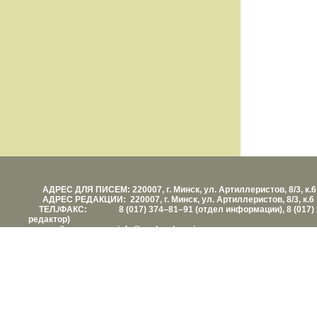
АДРЕС ДЛЯ ПИСЕМ: 220007, г. Минск, ул. Артиллеристов, 8/3, к.6
АДРЕС РЕДАКЦИИ: 220007, г. Минск, ул. Артиллеристов, 8/3, к.6
ТЕЛ./ФАКС: 8 (017) 374–81–91 (отдел информации), 8 (017) 
редактор)
е-mail: info@vashezdorovie.com