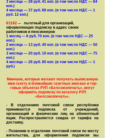
3 месяца
— 28
руб. 41 коп.
(в том числе НДС — 84
коп.)
4 месяца
— 37
руб. 88 коп.
(в том числе НДС — 1
руб. 12 коп.)
63182
льготный для организаций,
—
оформляющих подписку в адрес своих
работников и пенсионеров
1 месяц
— 6
руб. 70 коп.
(в том числе НДС — 25
коп.)
2 месяца
— 13
руб. 40 коп.
(в том числе НДС — 50
коп.)
3 месяца
— 20
руб. 10 коп.
(в том числе НДС — 75
коп.)
4 месяца
— 26
руб. 80 коп.
(в том числе НДС — 1
руб.)
Минчане, которые желают получать вы­писанную
ими газету в бли­жай­ших газет­ных киосках и тор­
го­вых объе­ктах РУП «Белсоюзпечать», могут
оформить под­пис­ку по ка­та­ло­гу РУП
«Белсоюзпечать».
- В отделениях почтовой связи рес­пуб­лики
принимается подписка от учреждений,
организаций и фи­зи­ческих лиц на абонентный
ящик. Распространяется скидка от тарифа на
доставку.
- Позвонив в отделение почтовой связи по месту
жительства, для оформления подписки вы