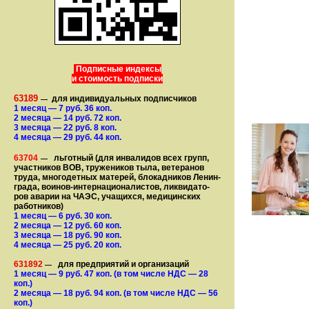
Подписные индексы
и стоимость подписки
63189
для индивидуальных подписчиков
—
1 месяц
— 7
руб. 36 коп.
2 месяца
— 14
руб. 72 коп.
3 месяца
— 22
руб. 8 коп.
4 месяца
— 29
руб. 44 коп.
63704
льготный (для ин­ва­лидов всех групп,
—
участ­ников ВОВ, труже­ни­ков тыла, ветеранов
труда, мно­го­­детных матерей, бло­­кад­ни­ков Ле­нин­
града, воинов-интернаци­о­на­­ли­стов, лик­ви­да­то­
ров аварии на ЧАЭС, уча­щихся, медицинских
работников)
1 месяц
— 6
руб. 30 коп.
2 месяца
— 12
руб. 60 коп.
3 месяца
— 18
руб. 90 коп.
4 месяца
— 25
руб. 20 коп.
631892
для предприятий и организаций
—
1 месяц
— 9
руб. 47 коп.
(в том числе НДС — 28
коп.)
2 месяца
— 18
руб. 94 коп.
(в том числе НДС — 56
коп.)