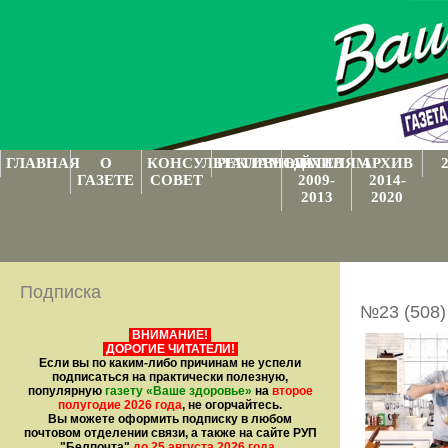
ГЛАВНАЯ
О
КОНСУЛЬТАТИВНЫЙ
РЕКЛАМОДАТЕЛЯМ
АРХИВ
АРХИВ
ГАЗЕТЕ
СОВЕТ
2009-
2014-
2013
2020
Подписка
№23 (508)
ВНИМАНИЕ!
ДОРОГИЕ ЧИТАТЕЛИ!
Если вы по каким-либо причинам не успели
подписаться на практически полезную,
популярную
газету
«Ваше здоровье»
на
второе
полугодие 2026 года
, не огорчайтесь.
Вы можете оформить подписку в любом
почтовом отделении связи, а также на сайте РУП
"Белпочта"
до 25 августа 2026 года
.