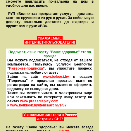
сможете пригласить почтальона на дом в
удобное для вас время.
- РУП «Белпочта» предлагает услугу — доставка
газет «с вручением из рук в руки». За небольшую
доплату почтальон доставит до квартиры и
вручит вам в руки «ВЗ».
УВАЖАЕМЫЕ
ИНТЕРНЕТ-ПОЛЬЗОВАТЕЛИ!
Подписаться на газету "Ваше здоровье" стало
проще!
Вы можете подписаться, не отходя от вашего
компьютера. Пользуясь услугой Белпочты
"Интернет-подписка"
, вы упростите процесс
подписки на любимую газету!
Зайдя на сайт
www.belpost.by
в раздел
"Подписка" и проделав простые шаги по
регистрации на сайте, вы сможете оформить
под­писку, не выходя из дома.
Также вы можете читать в элек­тронном виде
или заказывать по интернету нашу газету на
сайтах
www.pressdisplay.com
и
www.
belkiosk.by
/items/archive/37
Уважаемые читатели в России
и странах СНГ!
На газету "Ваше здоровье" вы можете всегда